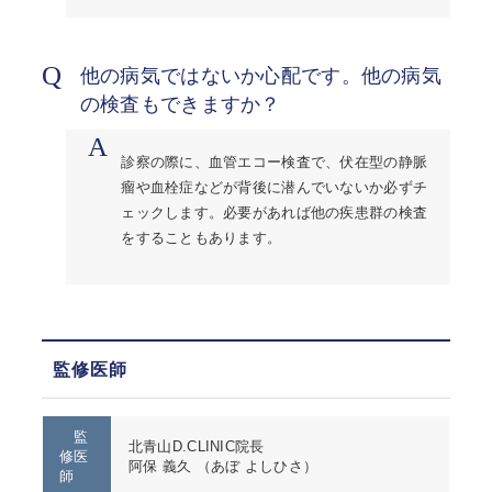
Q
他の病気ではないか心配です。他の病気
の検査もできますか？
A
診察の際に、血管エコー検査で、伏在型の静脈
瘤や血栓症などが背後に潜んでいないか必ずチ
ェックします。必要があれば他の疾患群の検査
をすることもあります。
監修医師
監
北青山D.CLINIC院長
修医
阿保 義久 （あぼ よしひさ）
師