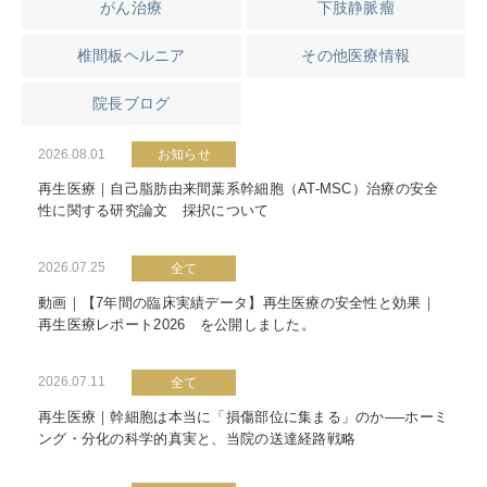
がん治療
下肢静脈瘤
椎間板ヘルニア
その他医療情報
院長ブログ
2026.08.01
お知らせ
再生医療｜自己脂肪由来間葉系幹細胞（AT-MSC）治療の安全
性に関する研究論文 採択について
2026.07.25
全て
動画｜【7年間の臨床実績データ】再生医療の安全性と効果｜
再生医療レポート2026 を公開しました。
2026.07.11
全て
再生医療｜幹細胞は本当に「損傷部位に集まる」のか──ホーミ
ング・分化の科学的真実と、当院の送達経路戦略