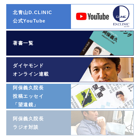
北青山D.CLINIC
公式YouTube
著書一覧
ダイヤモンド
オンライン連載
阿保義久院長
投稿エッセイ
「望遠鏡」
阿保義久院長
ラジオ対談