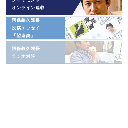
オンライン連載
阿保義久院長
投稿エッセイ
「望遠鏡」
阿保義久院長
ラジオ対談
阿保義久院長
覚悟の瞬間
新型コロナ
特設ページ
マスコミ掲載