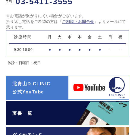
03-5411-3555
TEL:
※お電話が繋がりにくい場合がございます。
折り返し電話をご希望の方は「
ご相談・お問合せ
」よりメールにて
承ります。
診療時間
月
火
水
木
金
土
日
祝
9:30-18:00
●
●
●
●
●
●
-
-
休診：日曜日・祝日
北青山D.CLINIC
公式YouTube
著書一覧
ダイヤモンド