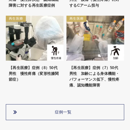
障害に対する再生医療症例
するCアーム投与
再生医療
再生医療
【再生医療】症例（8）50代
【再生医療】症例（7）50代
男性 慢性疼痛（変形性膝関
男性 加齢による身体機能・
節症）
パフォーマンス低下、慢性疼
痛、認知機能障害
症例一覧