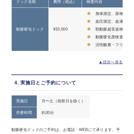
ドック名称
費用（税込）
検査内容
身体測定、尿検査
血圧測定、血液検査
動脈硬化ドック
¥33,000
頸動脈超音波検査（
動脈硬化度検査（CA
活性酸素・フリーラ
▲目次へ戻る
4. 実施日とご予約について
実施日
月〜土（祝祭日を除く）
所要時間
約30分
動脈硬化ドックのご予約は、お電話・WEBにて承ります。予