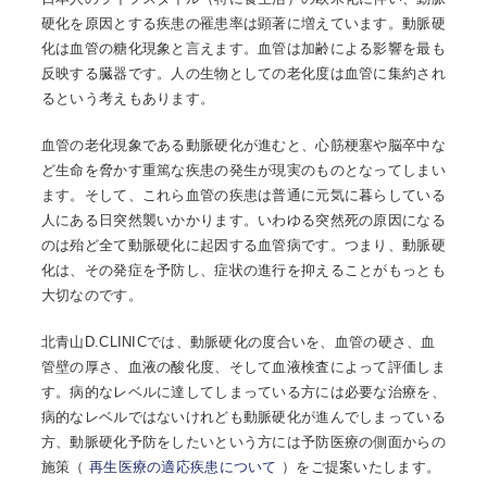
硬化を原因とする疾患の罹患率は顕著に増えています。動脈硬
化は血管の糖化現象と言えます。血管は加齢による影響を最も
反映する臓器です。人の生物としての老化度は血管に集約され
るという考えもあります。
血管の老化現象である動脈硬化が進むと、心筋梗塞や脳卒中な
ど生命を脅かす重篤な疾患の発生が現実のものとなってしまい
ます。そして、これら血管の疾患は普通に元気に暮らしている
人にある日突然襲いかかります。いわゆる突然死の原因になる
のは殆ど全て動脈硬化に起因する血管病です。つまり、動脈硬
化は、その発症を予防し、症状の進行を抑えることがもっとも
大切なのです。
北青山D.CLINICでは、動脈硬化の度合いを、血管の硬さ、血
管壁の厚さ、血液の酸化度、そして血液検査によって評価しま
す。病的なレベルに達してしまっている方には必要な治療を、
病的なレベルではないけれども動脈硬化が進んでしまっている
方、動脈硬化予防をしたいという方には予防医療の側面からの
施策（
再生医療の適応疾患について
）をご提案いたします。