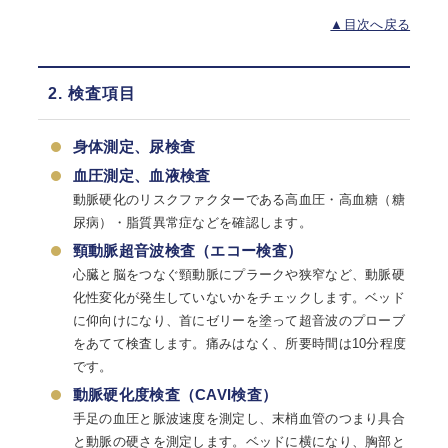
▲目次へ戻る
2. 検査項目
身体測定、尿検査
血圧測定、血液検査
動脈硬化のリスクファクターである高血圧・高血糖（糖
尿病）・脂質異常症などを確認します。
頸動脈超音波検査（エコー検査）
心臓と脳をつなぐ頸動脈にプラークや狭窄など、動脈硬
化性変化が発生していないかをチェックします。ベッド
に仰向けになり、首にゼリーを塗って超音波のプローブ
をあてて検査します。痛みはなく、所要時間は10分程度
です。
動脈硬化度検査（CAVI検査）
手足の血圧と脈波速度を測定し、末梢血管のつまり具合
と動脈の硬さを測定します。ベッドに横になり、胸部と