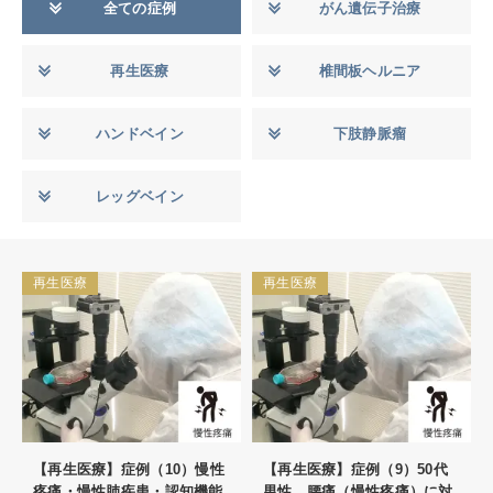
全ての症例
がん遺伝子治療
再生医療
椎間板ヘルニア
ハンドベイン
下肢静脈瘤
レッグベイン
再生医療
再生医療
【再生医療】症例（10）慢性
【再生医療】症例（9）50代
疼痛・慢性肺疾患・認知機能
男性 腰痛（慢性疼痛）に対