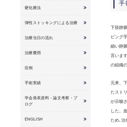
手
硬化療法
弾性ストッキングによる治療
下肢静
ピング
治療当日の流れ
細い静
治療費用
言いま
の組織
症例
元来、
手術実績
たスト
学会発表資料・論文考察・ブ
が示唆
ログ
した。
ENGLISH
ため､治