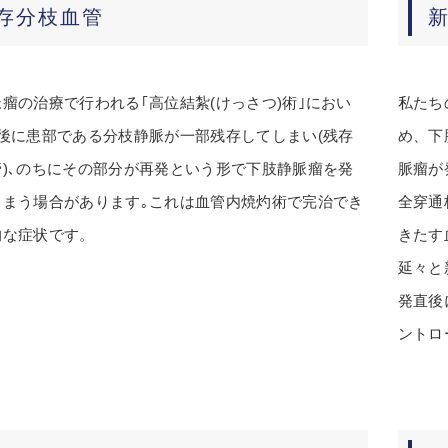
存分枝血管
瘤の治療で行われる｢高位結紮(けっさつ)術｣におい
私たち
術後に患部である分枝静脈が一部残存してしまい(残存
め、下
管)､のちにその部分が再発という形で下肢静脈瘤を発
脈瘤が
しまう場合があります｡これは血管内焼灼術で完治でき
全穿通
的な症状です。
きたす
延々と
発直後
ントロ