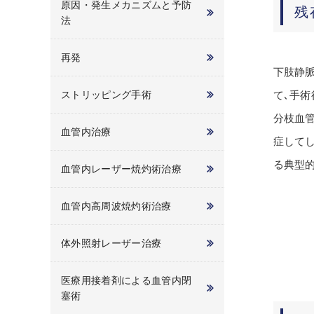
原因・発生メカニズムと予防
残
法
再発
下肢静脈
ストリッピング手術
て､手
分枝血
血管内治療
症して
る典型
血管内レーザー焼灼術治療
血管内高周波焼灼術治療
体外照射レーザー治療
医療用接着剤による血管内閉
塞術