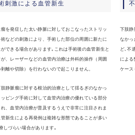
術刺激による血管新生
脈瘤を発症した太い静脈に対しておこなったストリッ
下肢静
手術などの刺激により、手術した部位の周囲に新たに
なかっ
脈ができる場合があります｡これは手術後の血管新生と
ど､不
すが、レーザーなどの血管内治療は外科的操作（周囲
による
の剥離や切除）を行わないので起こりません。
ケース
下肢静脈瘤に対する根治的治療として揺るぎのなかっ
リッピング手術に対して血管内治療の優れている部分
され、血管内治療が普及するうえで非常に注目されま
血管新生による再発例は複雑な形態であることが多い
療しづらい場合があります｡