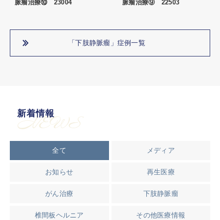
脈瘤治療⑩ 23004
脈瘤治療⑨ 22503
「下肢静脈瘤」症例一覧
新着情報
NEWS
全て
メディア
お知らせ
再生医療
がん治療
下肢静脈瘤
椎間板ヘルニア
その他医療情報