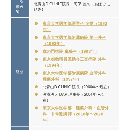
監
北青山D.CLINIC院長 阿保 義久（あぼ よし
修医
ひさ）
師
東京大学医学部医学科 卒業（1993
年）
東京大学医学部附属病院 第一外科
（1993年）
虎の門病院 麻酔科（1993年）
東京都教職員互助会三楽病院 外科
（1994年）
経歴
東京大学医学部附属病院 血管外科・
腫瘍外科（1997年）
北青山D.CLINIC 院長（2000年〜現在）
医療法人 DAP 理事長（2004年〜現
在）
東京大学医学部 腫瘍外科・血管外
科 非常勤講師（2010年〜2020
年）