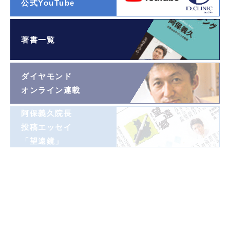
公式YouTube
著書一覧
ダイヤモンド
オンライン連載
阿保義久院長
投稿エッセイ
「望遠鏡」
阿保義久院長
ラジオ対談
阿保義久院長
覚悟の瞬間