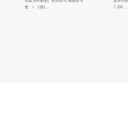
間葉系幹細胞）初回投与 細胞投与
葉系幹
数 / 1憶1,...
7,200...