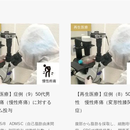
再生医療
医療】症例（9）50代男
【再生医療】症例（8）5
痛（慢性疼痛）に対する
性 慢性疼痛（変形性膝
ム投与
症）
5/5/8 ADMSC（自己脂肪由来間
腹部から脂肪を採取し、細胞培