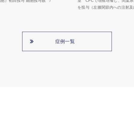
細胞）初回投与 細胞投与数 /
室 CPCで増殖培養し、間葉
を投与（左膝関節内への注射及び
症例一覧