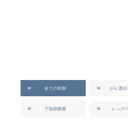
全ての症例
がん遺伝
下肢静脈瘤
レッグ