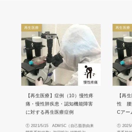
再生医療
再生医療
【再生医療】症例（10）慢性疼
【再生
痛・慢性肺疾患・認知機能障害
性 腰
に対する再生医療症例
Cアー
① 2021/5/15 ADMSC（自己脂肪由来
① 202