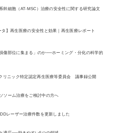
系幹細胞（AT-MSC）治療の安全性に関する研究論文
ータ】再生医療の安全性と効果｜再生医療レポート
損傷部位に集まる」のか──ホーミング・分化の科学的
Dクリニック特定認定再生医療等委員会 議事録公開
ソソーム治療をご検討中の方へ
LDDレーザー治療件数を更新しました
と適応──効きやすい5つの領域