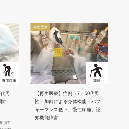
再生医療
0代男
【再生医療】症例（7）50代男
関節
性 加齢による身体機能・パフ
ォーマンス低下、慢性疼痛、認
知機能障害
養加工