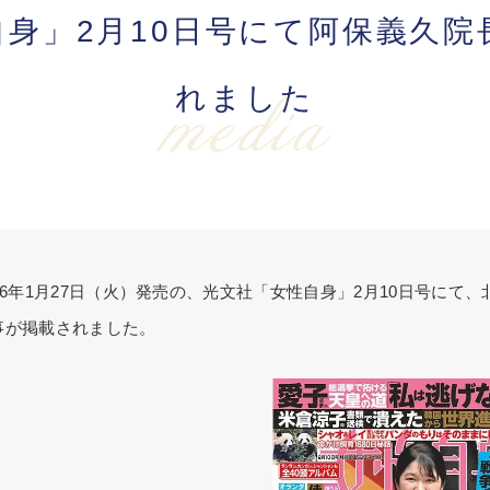
身」2月10日号にて阿保義久
れました
media
026年1月27日（火）発売の、光文社「女性自身」2月10日号にて、北
事が掲載されました。