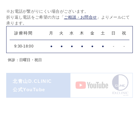
※お電話が繋がりにくい場合がございます。
折り返し電話をご希望の方は「
ご相談・お問合せ
」よりメールにて
承ります。
診療時間
月
火
水
木
金
土
日
祝
9:30-18:00
●
●
●
●
●
●
-
-
休診：日曜日・祝日
北青山D.CLINIC
公式YouTube
著書一覧
ダイヤモンド