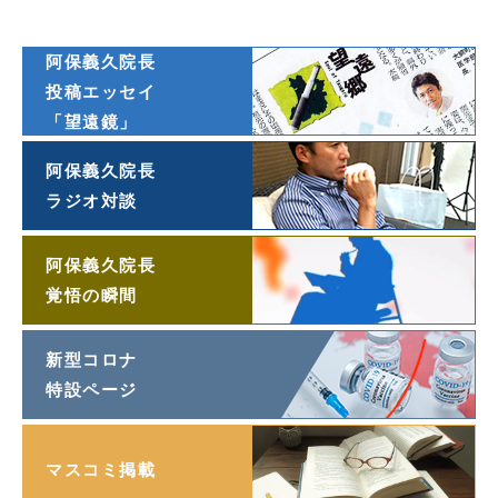
オンライン連載
阿保義久院長
投稿エッセイ
「望遠鏡」
阿保義久院長
ラジオ対談
阿保義久院長
覚悟の瞬間
新型コロナ
特設ページ
マスコミ掲載