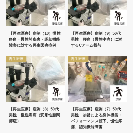
【再生医療】症例（10）慢性
【再生医療】症例（9）50代
疼痛・慢性肺疾患・認知機能
男性 腰痛（慢性疼痛）に対
障害に対する再生医療症例
するCアーム投与
再生医療
再生医療
【再生医療】症例（8）50代
【再生医療】症例（7）50代
男性 慢性疼痛（変形性膝関
男性 加齢による身体機能・
節症）
パフォーマンス低下、慢性疼
痛、認知機能障害