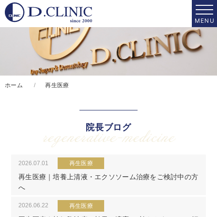
ホーム
再生医療
院長ブログ
regenerative-medicine
2026.07.01
再生医療
再生医療｜培養上清液・エクソソーム治療をご検討中の方
へ
2026.06.22
再生医療