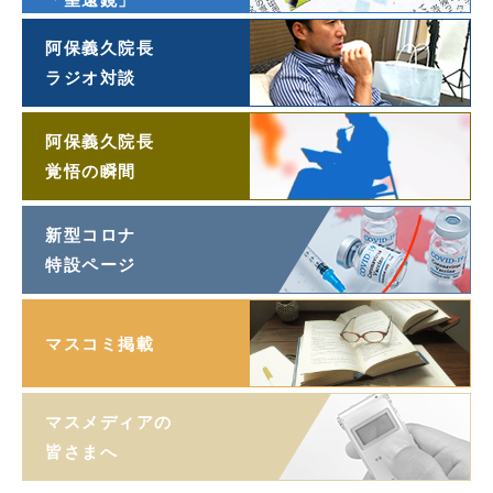
阿保義久院長
ラジオ対談
阿保義久院長
覚悟の瞬間
新型コロナ
特設ページ
マスコミ掲載
マスメディアの
皆さまへ