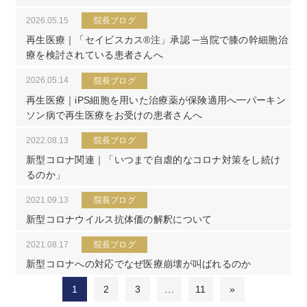
2026.05.15
院長ブログ
再生医療｜「セイビスカス®注」承認 ─当院で膝の幹細胞治
療を検討されている患者さんへ
2026.05.14
院長ブログ
再生医療｜iPS細胞を用いた治療薬が保険適用へ━パーキン
ソン病で再生医療をお受けの患者さんへ
2022.08.13
院長ブログ
新型コロナ関連｜「いつまで自虐的なコロナ対策をし続け
るのか」
2021.09.13
院長ブログ
新型コロナウイルス抗体価の解釈について
2021.08.17
院長ブログ
新型コロナへの対応でなぜ医療崩壊が叫ばれるのか
1
2
3
…
11
»