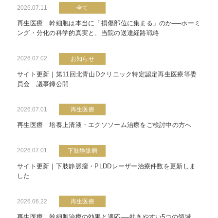
2026.07.11
全て
再生医療｜幹細胞は本当に「損傷部位に集まる」のか──ホーミ
ング・分化の科学的真実と、当院の送達経路戦略
2026.07.02
お知らせ
サイト更新｜第11回北青山Dクリニック特定認定再生医療等委
員会 議事録公開
2026.07.01
再生医療
再生医療｜培養上清液・エクソソーム治療をご検討中の方へ
2026.07.01
下肢静脈瘤
サイト更新｜下肢静脈瘤・PLDDレーザー治療件数を更新しま
した
2026.06.22
再生医療
再生医療｜幹細胞治療の効果と適応──効きやすい5つの領域