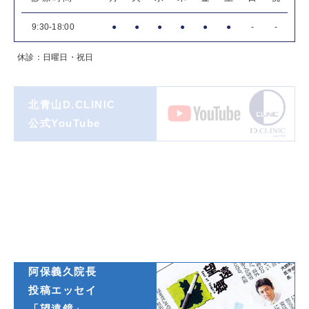
9:30-18:00
●
●
●
●
●
●
-
-
休診：日曜日・祝日
北青山D.CLINIC
公式YouTube
著書一覧
ダイヤモンド
オンライン連載
阿保義久院長
投稿エッセイ
「望遠鏡」