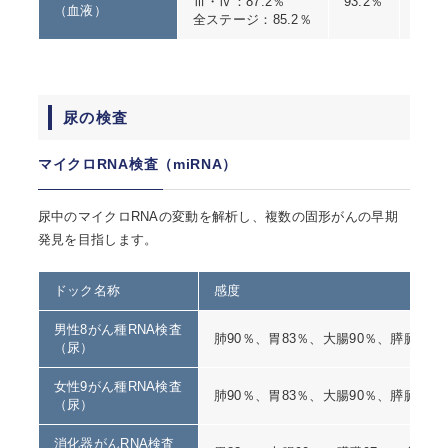
Ⅲ・Ⅳ：87.2％
93.2％
132
（血液）
全ステージ：85.2％
尿の検査
マイクロRNA検査（miRNA）
尿中のマイクロRNAの変動を解析し、複数の固形がんの早期
発見を目指します。
ドック名称
感度
男性8がん種RNA検査
肺90％、胃83％、大腸90％、膵臓97
（尿）
女性9がん種RNA検査
肺90％、胃83％、大腸90％、膵臓97
（尿）
消化器がんRNA検査