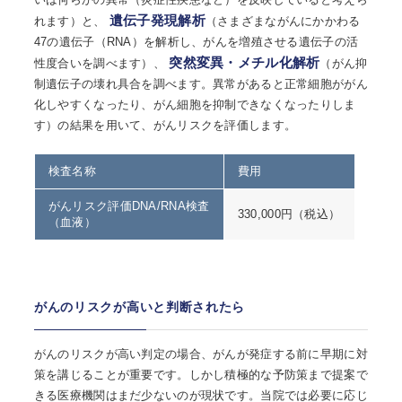
遺伝子発現解析
れます）と、
（さまざまながんにかかわる
47の遺伝子（RNA）を解析し、がんを増殖させる遺伝子の活
突然変異・メチル化解析
性度合いを調べます）、
（がん抑
制遺伝子の壊れ具合を調べます。異常があると正常細胞ががん
化しやすくなったり、がん細胞を抑制できなくなったりしま
す）の結果を用いて、がんリスクを評価します。
検査名称
費用
がんリスク評価DNA/RNA検査
330,000円（税込）
（血液）
がんのリスクが高いと判断されたら
がんのリスクが高い判定の場合、がんが発症する前に早期に対
策を講じることが重要です。しかし積極的な予防策まで提案で
きる医療機関はまだ少ないのが現状です。当院では必要に応じ