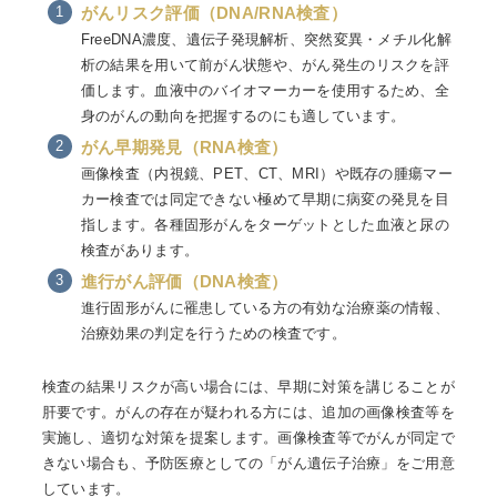
がんリスク評価（DNA/RNA検査）
FreeDNA濃度、遺伝子発現解析、突然変異・メチル化解
析の結果を用いて前がん状態や、がん発生のリスクを評
価します。血液中のバイオマーカーを使用するため、全
身のがんの動向を把握するのにも適しています。
がん早期発見（RNA検査）
画像検査（内視鏡、PET、CT、MRI）や既存の腫瘍マー
カー検査では同定できない極めて早期に病変の発見を目
指します。各種固形がんをターゲットとした血液と尿の
検査があります。
進行がん評価（DNA検査）
進行固形がんに罹患している方の有効な治療薬の情報、
治療効果の判定を行うための検査です。
検査の結果リスクが高い場合には、早期に対策を講じることが
肝要です。がんの存在が疑われる方には、追加の画像検査等を
実施し、適切な対策を提案します。画像検査等でがんが同定で
きない場合も、予防医療としての「がん遺伝子治療」をご用意
しています。