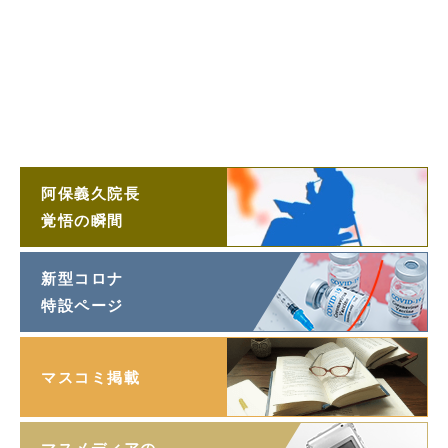
阿保義久院長
投稿エッセイ
「望遠鏡」
阿保義久院長
ラジオ対談
阿保義久院長
覚悟の瞬間
新型コロナ
特設ページ
マスコミ掲載