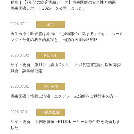
動画｜【7年間の臨床実績データ】再生医療の安全性と効果｜
再生医療レポート2026 を公開しました。
2026.07.11
全て
再生医療｜幹細胞は本当に「損傷部位に集まる」のか──ホーミ
ング・分化の科学的真実と、当院の送達経路戦略
2026.07.02
お知らせ
サイト更新｜第11回北青山Dクリニック特定認定再生医療等委
員会 議事録公開
2026.07.01
再生医療
再生医療｜培養上清液・エクソソーム治療をご検討中の方へ
2026.07.01
下肢静脈瘤
サイト更新｜下肢静脈瘤・PLDDレーザー治療件数を更新しま
した