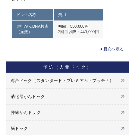
ドック名称
費用
進行がんDNA検査
初回：550,000円
（血液）
2回目以降：440,000円
▲目次へ戻る
予防（人間ドック）
総合ドック（スタンダード・プレミアム・プラチナ）
消化器がんドック
膵臓がんドック
脳ドック