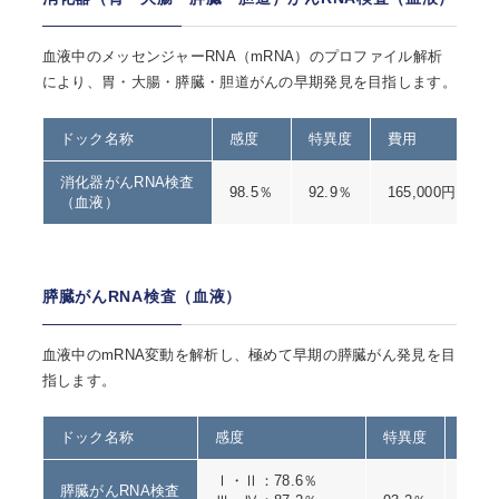
血液中のメッセンジャーRNA（mRNA）のプロファイル解析
により、胃・大腸・膵臓・胆道がんの早期発見を目指します。
ドック名称
感度
特異度
費用
消化器がんRNA検査
98.5％
92.9％
165,000円（税
（血液）
膵臓がんRNA検査（血液）
血液中のmRNA変動を解析し、極めて早期の膵臓がん発見を目
指します。
ドック名称
感度
特異度
費用
Ⅰ・Ⅱ：78.6％
膵臓がんRNA検査