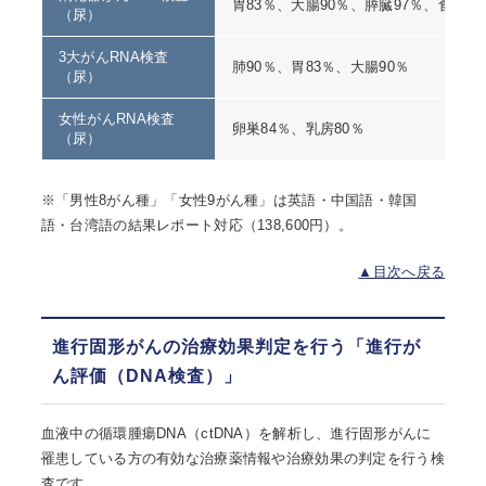
胃83％、大腸90％、膵臓97％、食道90
（尿）
3大がんRNA検査
肺90％、胃83％、大腸90％
（尿）
女性がんRNA検査
卵巣84％、乳房80％
（尿）
※「男性8がん種」「女性9がん種」は英語・中国語・韓国
語・台湾語の結果レポート対応（138,600円）。
▲目次へ戻る
進行固形がんの治療効果判定を行う「進行が
ん評価（DNA検査）」
血液中の循環腫瘍DNA（ctDNA）を解析し、進行固形がんに
罹患している方の有効な治療薬情報や治療効果の判定を行う検
査です。