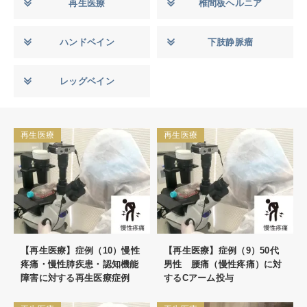
再生医療
椎間板ヘルニア
ハンドベイン
下肢静脈瘤
レッグベイン
再生医療
再生医療
【再生医療】症例（10）慢性
【再生医療】症例（9）50代
疼痛・慢性肺疾患・認知機能
男性 腰痛（慢性疼痛）に対
障害に対する再生医療症例
するCアーム投与