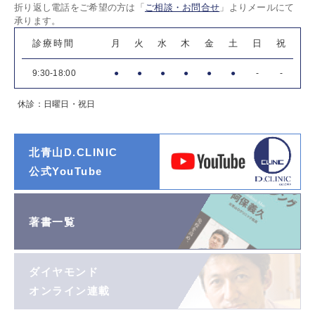
折り返し電話をご希望の方は「
ご相談・お問合せ
」よりメールにて
承ります。
診療時間
月
火
水
木
金
土
日
祝
9:30-18:00
●
●
●
●
●
●
-
-
休診：日曜日・祝日
北青山D.CLINIC
公式YouTube
著書一覧
ダイヤモンド
オンライン連載