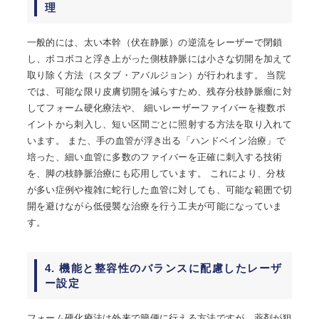
理
一般的には、太い本幹（伏在静脈）の逆流をレーザーで閉鎖
し、ボコボコと浮き上がった側枝静脈には小さな切開を加えて
取り除く方法（スタブ・アバルジョン）が行われます。 当院
では、可能な限り皮膚切開を減らすため、残存分枝静脈瘤に対
してフォーム硬化療法や、 細いレーザーファイバーを複数ポ
イントから刺入し、短い区間ごとに照射する方法を取り入れて
います。 また、手の血管が浮き出る「ハンドベイン治療」で
培った、細い血管に多数のファイバーを正確に刺入する技術
を、脚の枝静脈治療にも応用しています。 これにより、分枝
が多い症例や複雑に蛇行した血管に対しても、可能な範囲で切
開を避けながら低侵襲な治療を行う工夫が可能になっていま
す。
4. 機能と整容性のバランスに配慮したレーザ
ー設定
フォーム硬化療法は外来で簡便に行える方法ですが、薬剤が狙