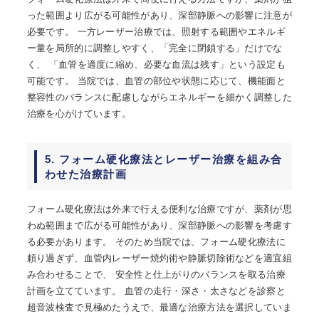
った範囲より広がる可能性があり、深部静脈への影響に注意が
必要です。 一方レーザー治療では、照射する範囲やエネルギ
ー量を局所的に調整しやすく、「完全に閉鎖する」だけでな
く、 「血管を適度に縮め、必要な血流は残す」という設定も
可能です。 当院では、血管の部位や状態に応じて、機能面と
整容性のバランスに配慮しながらエネルギーを細かく調整した
治療を心がけています。
5. フォーム硬化療法とレーザー治療を組み合
わせた治療計画
フォーム硬化療法は外来で行える便利な治療ですが、薬剤が思
わぬ範囲まで広がる可能性があり、深部静脈への影響を考慮す
る必要があります。 そのため当院では、フォーム硬化療法に
頼り過ぎず、血管内レーザー焼灼術や静脈切除術などを適宜組
み合わせることで、 安全性と仕上がりのバランスを取る治療
計画を立てています。 血管の走行・深さ・太さなどを診察と
超音波検査で見極めたうえで、最適な治療方法を選択していま