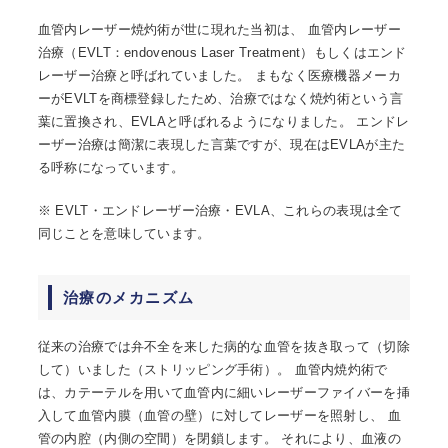
血管内レーザー焼灼術が世に現れた当初は、 血管内レーザー
治療（EVLT：endovenous Laser Treatment）もしくはエンド
レーザー治療と呼ばれていました。 まもなく医療機器メーカ
ーがEVLTを商標登録したため、治療ではなく焼灼術という言
葉に置換され、EVLAと呼ばれるようになりました。 エンドレ
ーザー治療は簡潔に表現した言葉ですが、現在はEVLAが主た
る呼称になっています。
※ EVLT・エンドレーザー治療・EVLA、これらの表現は全て
同じことを意味しています。
治療のメカニズム
従来の治療では弁不全を来した病的な血管を抜き取って（切除
して）いました（ストリッピング手術）。 血管内焼灼術で
は、カテーテルを用いて血管内に細いレーザーファイバーを挿
入して血管内膜（血管の壁）に対してレーザーを照射し、 血
管の内腔（内側の空間）を閉鎖します。 それにより、血液の