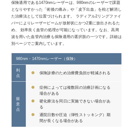
保険適用である1470nmレーザーは、980nmのレーザーで課題
となりやすかった「術後の痛み」や「皮下出血」を殆ど解消し
た治療法として位置づけられます。 ラディアル2リングファイ
バーによりレーザービームが放射状にかつ2重に放出されるた
め、 効率良く血管の処理が可能になっています。なお、高周
波を用いた血管内治療も保険適用の選択肢の一つです。詳細は
別ページでご案内しています。
980nm・1470nmレーザー（保険）
利
保険診療のため治療費負担が軽減される
点
症例によっては複数回の治療計画になる
場合がある
留
硬化療法を同日に実施できない場合があ
意
る
点
通院日数や圧迫（弾性ストッキング）期
間が長くなる場合がある