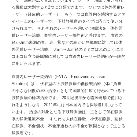
ーザー治療が広く普及しています。 レーザー治療で用いられ
る機種は大別すると2つに分類できます。 ひとつは体外照射レ
ーザー（経皮的レーザー）、もう一つは血管内を焼灼するファ
イバー上のレーザーで、 下肢静脈瘤のタイプに応じて使い分
けられます。 それぞれのレーザーを用いた治療法を、体外照
射レーザー治療、血管内レーザー焼灼術と呼びます。 血管の
径が3mm未満の青、赤、紫などの細かい静脈瘤に対しては体
外照射レーザー治療、 3mm〜3cm径のミミズばれのようにボ
コボコ目立つ静脈瘤に対しては血管内レーザー焼灼術が一般的
に用いられます。
血管内レーザー焼灼術（EVLA：Endovenous Laser
Ablation）は、 伏在型の下肢静脈瘤の低侵襲治療（体に負担
の小さな回復の早い治療）として国際的に広く行われている下
肢静脈瘤の標準治療です。 20世紀後半から臨床現場で使用さ
れるようになり、2011年には日本国内でも保険適用になって
います。 治療の対象となる下肢静脈瘤は、主として伏在静脈
系の静脈還流不全、 すなわち大伏在静脈、小伏在静脈、副伏
在静脈、不全側枝、不全穿通枝の弁不全が原因となって生じる
静脈瘤です。