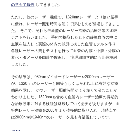
の学会で報告
してきました。
ただし、他のレーザー機種で、1320nmレーザーより使い勝手
に優れ、レーザー照射時間も短くて済むものが登場してきまし
た。 そこで、それら最新型のレーザー治療の治療効果の比較
テストを行いました。 手術で採取したヒトの静脈血管の中に
血液を注入して実際の体内の状態に模した血管モデルを作り、
各種レーザーの照射テストを行って血管の内膜・中膜・外膜の
変化・ダメージを肉眼で確認し、 病理組織学的にも比較検討
しました。
その結果は、980nmダイオードレーザーや2000nmレーザー
が、1320nmのレーザーと同等もしくはそれ以上に有効な治療
効果を示し、 かつレーザー照射時間がより短くて済むことが
わかりました。1320nmも含めて血管内レーザー治療の長期的
な治療効果に対する検証は継続していく必要がありますが、血
管内レーザー治療を2005年より積極的に取り入れ、現時点で
は2000nmや1940nmのレーザーを最も有望視しています。