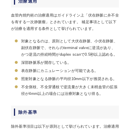
治療適用
血管内焼灼術の治療適用はガイドライン上「伏在静脈に弁不全
を有する一次静脈瘤」とされています。 補足事項として以下
が治療を適用する条件として挙げられています。
対象となるのは、原則として大伏在静脈、小伏在静脈、
副伏在静脈で、それらのterminal valveに逆流があり、
かつ逆流の持続時間がduplex scanで0.5秒以上認める。
深部静脈系が開存している。
表在静脈にカニュレーションが可能である。
照射対象となる静脈の平均径10mm以下が推奨される。
不全側枝、不全穿通枝で逆流量が大きく末梢血管の拡張
径が4mm以上の場合には治療対象となり得る。
除外基準
除外基準項目は以下が原則として挙げられています。治療適用