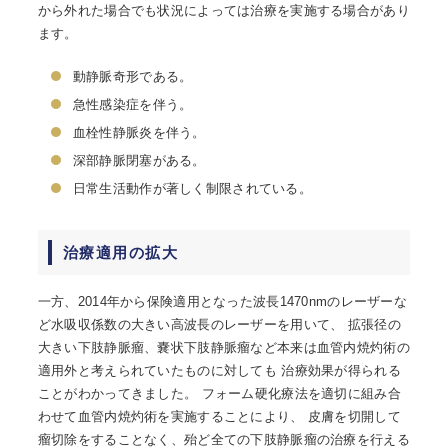
から外れた場合でも状況によっては治療を実施する場合があり
ます。
動静脈奇形である。
急性感染症を伴う。
血栓性静脈炎を伴う。
深部静脈閉塞がある。
日常生活動作が著しく制限されている。
治療適用の拡大
一方、2014年から保険適用となった波長1470nmのレーザーな
ど水吸収係数の大きい高波長のレーザーを用いて、 拡張径の
大きい下肢静脈瘤、嚢状下肢静脈瘤など本来は血管内焼灼術の
適用外と考えられていたものに対しても 治療効果が得られる
ことがわかってきました。 フォーム硬化療法を適切に組み合
わせて血管内焼灼術を実施することにより、 皮膚を切開して
瘤切除をすることなく、殆ど全ての下肢静脈瘤の治療を行える