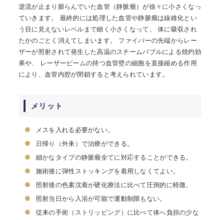
逆流が止まり膨らんでいた血管（静脈瘤）が徐々に小さくなっ
ていきます。 最終的には処理した血管や静脈瘤は線維化とい
う目に見えないレベルまで細く小さくなって、 体に吸収され
たかのごとく消えてしまいます。 ファイバーの先端からレー
ザーが照射されて発生した高温のスチームバブルによる焼灼効
果や、 レーザービームの持つ血管壁の細胞を直接縮める作用
により、血管内腔が閉鎖すると考えられています。
メリット
メスを入れる必要がない。
日帰り（外来）で治療ができる。
細かなタイプの静脈瘤全てに対応することができる。
施術後に弾性ストッキングを着用しなくてよい。
照射後の色素沈着が硬化療法に比べて圧倒的に軽微。
照射当日から入浴が可能で運動制限もない。
従来の手術（ストリッピング）に比べて体へ負担の少な