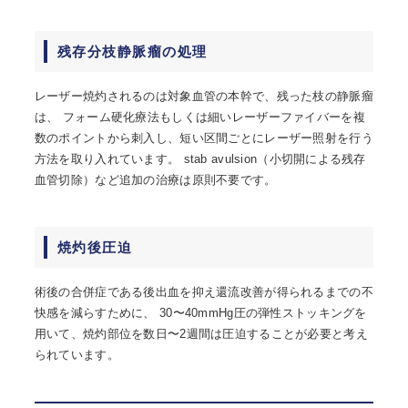
残存分枝静脈瘤の処理
レーザー焼灼されるのは対象血管の本幹で、残った枝の静脈瘤
は、 フォーム硬化療法もしくは細いレーザーファイバーを複
数のポイントから刺入し、短い区間ごとにレーザー照射を行う
方法を取り入れています。 stab avulsion（小切開による残存
血管切除）など追加の治療は原則不要です。
焼灼後圧迫
術後の合併症である後出血を抑え還流改善が得られるまでの不
快感を減らすために、 30〜40mmHg圧の弾性ストッキングを
用いて、焼灼部位を数日〜2週間は圧迫することが必要と考え
られています。