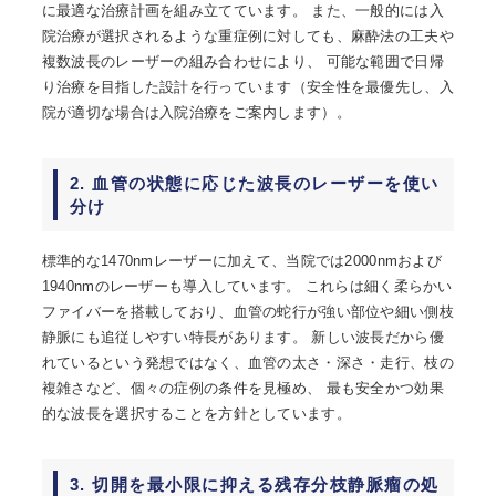
に最適な治療計画を組み立てています。 また、一般的には入
院治療が選択されるような重症例に対しても、麻酔法の工夫や
複数波長のレーザーの組み合わせにより、 可能な範囲で日帰
り治療を目指した設計を行っています（安全性を最優先し、入
院が適切な場合は入院治療をご案内します）。
2. 血管の状態に応じた波長のレーザーを使い
分け
標準的な1470nmレーザーに加えて、当院では2000nmおよび
1940nmのレーザーも導入しています。 これらは細く柔らかい
ファイバーを搭載しており、血管の蛇行が強い部位や細い側枝
静脈にも追従しやすい特長があります。 新しい波長だから優
れているという発想ではなく、血管の太さ・深さ・走行、枝の
複雑さなど、個々の症例の条件を見極め、 最も安全かつ効果
的な波長を選択することを方針としています。
3. 切開を最小限に抑える残存分枝静脈瘤の処