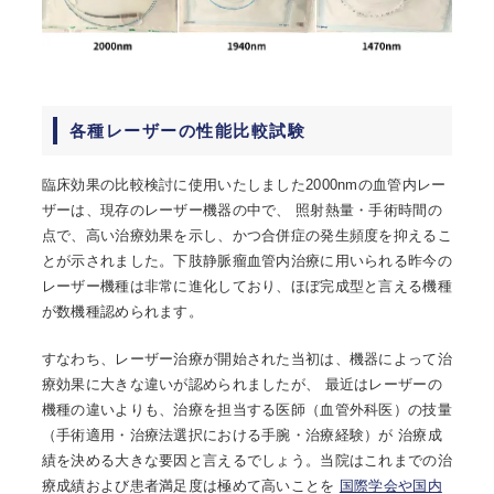
各種レーザーの性能比較試験
臨床効果の比較検討に使用いたしました2000nmの血管内レー
ザーは、現存のレーザー機器の中で、 照射熱量・手術時間の
点で、高い治療効果を示し、かつ合併症の発生頻度を抑えるこ
とが示されました。下肢静脈瘤血管内治療に用いられる昨今の
レーザー機種は非常に進化しており、ほぼ完成型と言える機種
が数機種認められます。
すなわち、レーザー治療が開始された当初は、機器によって治
療効果に大きな違いが認められましたが、 最近はレーザーの
機種の違いよりも、治療を担当する医師（血管外科医）の技量
（手術適用・治療法選択における手腕・治療経験）が 治療成
績を決める大きな要因と言えるでしょう。当院はこれまでの治
療成績および患者満足度は極めて高いことを
国際学会や国内