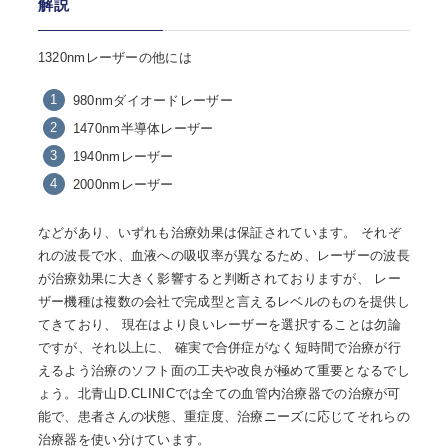
解説
1320nmレーザーの他には
980nmダイオードレーザー
1470nm半導体レーザー
1940nmレーザー
2000nmレーザー
などがあり、いずれも治療効果は保証されています。 それぞ
れの波長で水、血液への吸収率が異なるため、レーザーの波長
が治療効果に大きく影響すると判断されておりますが、 レー
ザー機種は複数の会社で完成型と言えるレベルのものを提供し
てきており、 現在はより良いレーザーを選択することは勿論
ですが、それ以上に、 確実で合併症がなく短時間で治療が行
えるよう治療のソフト面の工夫や改良が極めて重要となるでし
ょう。北青山D.CLINICでは全ての血管内治療器での治療が可
能で、患者さんの状態、重症度、治療ニーズに応じてそれらの
治療器を使い分けています。