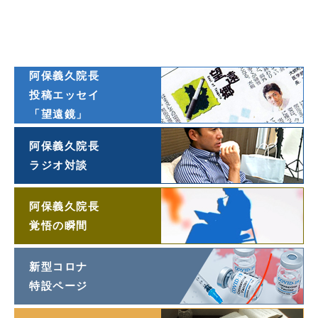
ダイヤモンド
オンライン連載
阿保義久院長
投稿エッセイ
「望遠鏡」
阿保義久院長
ラジオ対談
阿保義久院長
覚悟の瞬間
新型コロナ
特設ページ