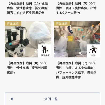
【再生医療】症例（10）慢性
【再生医療】症例（9）50代
疼痛・慢性肺疾患・認知機能
男性 腰痛（慢性疼痛）に対
障害に対する再生医療症例
するCアーム投与
再生医療
再生医療
【再生医療】症例（8）50代
【再生医療】症例（7）50代
男性 慢性疼痛（変形性膝関
男性 加齢による身体機能・
節症）
パフォーマンス低下、慢性疼
痛、認知機能障害
症例一覧