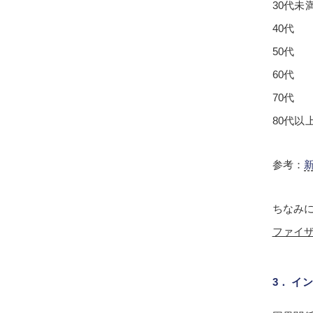
30代未
40代 
50代 
60代 
70代 
80代以上
参考：
ちなみ
ファイザ
3． イ