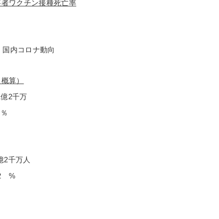
事者ワクチン接種死亡率
％
年 国内コロナ動向
（概算）
1億2千万
 ％
1億2千万人
42 %