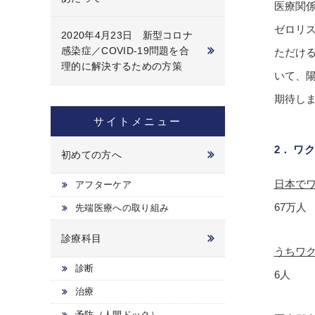
医療関
ゼロリ
2020年4月23日 新型コロナ
感染症／COVID-19問題を合
ただけ
理的に解決するための方策
いて、
期待し
サイトメニュー
2． ワ
初めての方へ
日本で
アフターケア
67万人
先端医療への取り組み
診療科目
うちワク
診断
6人
治療
予防（人間ドック）