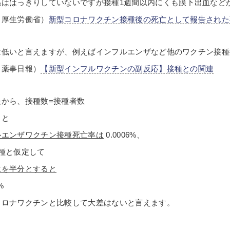
係ははっきりしていないですが接種1週間以内にくも膜下出血など
：厚生労働省）
新型コロナワクチン接種後の死亡として報告された
は低いと言えますが、例えばインフルエンザなど他のワクチン接種
：薬事日報）
【新型インフルワクチンの副反応】接種との関連
報から、接種数=接種者数
ると
ルエンザワクチン接種死亡率は
0.0006%、
種と仮定して
数を半分とすると
%
コロナワクチンと比較して大差はないと言えます。