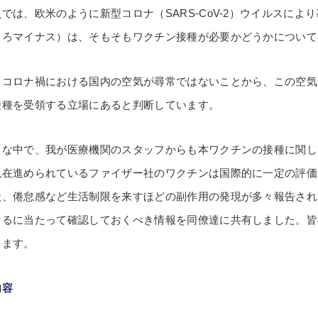
では、欧米のように新型コロナ（SARS-CoV-2）ウイルスに
しろマイナス）は、そもそもワクチン接種が必要かどうかについて
、コロナ禍における国内の空気が尋常ではないことから、この空気
接種を受領する立場にあると判断しています。
うな中で、我が医療機関のスタッフからも本ワクチンの接種に関し
現在進められているファイザー社のワクチンは国際的に一定の評価
状、倦怠感など生活制限を来すほどの副作用の発現が多々報告され
けるに当たって確認しておくべき情報を同僚達に共有しました。皆
します。
内容