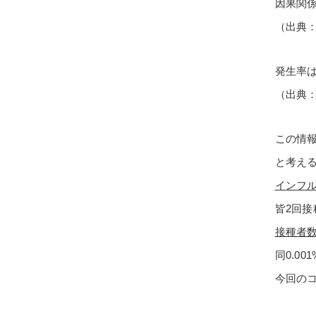
因果関
（出典
発生率
（出典
この情
と考え
インフ
皆2回接
接種者
同0.001
今回の