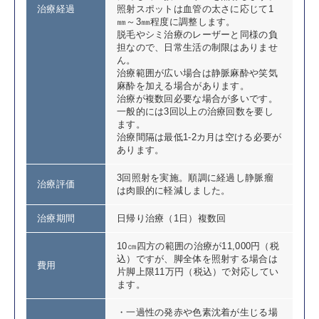
治療経過
照射スポットは血管の太さに応じて1
㎜～3㎜程度に調整します。
脱毛やシミ治療のレーザーと同様の負
担なので、日常生活の制限はありませ
ん。
治療範囲が広い場合は静脈麻酔や笑気
麻酔を加える場合があります。
治療が複数回必要な場合が多いです。
一般的には3回以上の治療回数を要し
ます。
治療間隔は最低1-2カ月は空ける必要が
あります。
3回照射を実施。順調に経過し静脈瘤
治療評価
は肉眼的に軽減しました。
治療期間
日帰り治療（1日）複数回
10㎝四方の範囲の治療が11,000円（税
込）ですが、脚全体を照射する場合は
費用
片脚上限11万円（税込）で対応してい
ます。
・一過性の発赤や色素沈着が生じる場