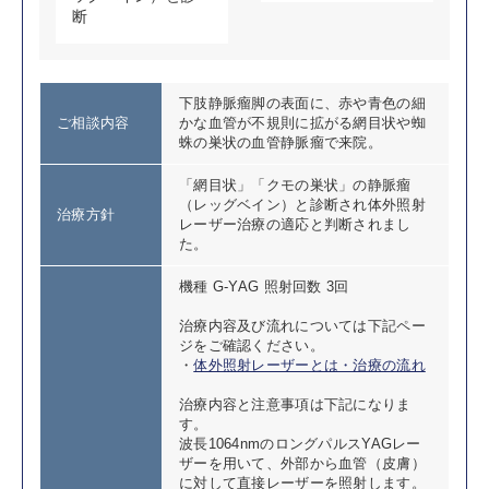
断
下肢静脈瘤脚の表面に、赤や青色の細
ご相談内容
かな血管が不規則に拡がる網目状や蜘
蛛の巣状の血管静脈瘤で来院。
「網目状」「クモの巣状」の静脈瘤
（レッグベイン）と診断され体外照射
治療方針
レーザー治療の適応と判断されまし
た。
機種 G-YAG 照射回数 3回
治療内容及び流れについては下記ペー
ジをご確認ください。
・
体外照射レーザーとは・治療の流れ
治療内容と注意事項は下記になりま
す。
波長1064nmのロングパルスYAGレー
ザーを用いて、外部から血管（皮膚）
に対して直接レーザーを照射します。