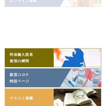
オンライン連載
阿保義久院長
投稿エッセイ
「望遠鏡」
阿保義久院長
ラジオ対談
阿保義久院長
覚悟の瞬間
新型コロナ
特設ページ
マスコミ掲載