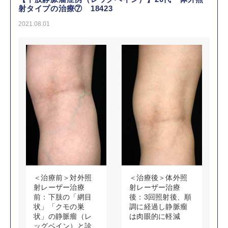
射タイプの治療⑦ 18423
2021.08.01
＜治療前＞対外照
＜治療後＞体外照
射レーザー治療
射レーザー治療
前：下肢の「網目
後：3回照射後、順
状」「クモの巣
調に経過し静脈瘤
状」の静脈瘤（レ
は肉眼的に軽減
ッグベイン）と診