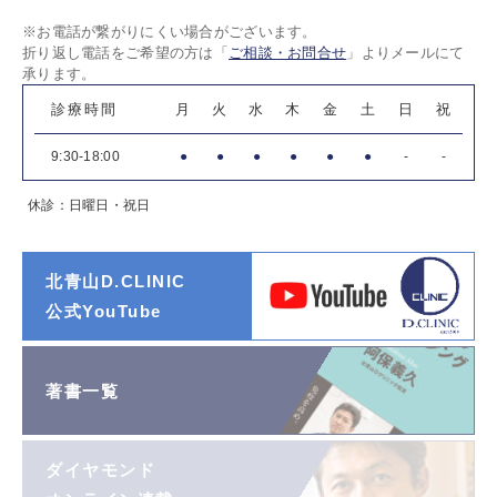
※お電話が繋がりにくい場合がございます。
折り返し電話をご希望の方は「
ご相談・お問合せ
」よりメールにて
承ります。
診療時間
月
火
水
木
金
土
日
祝
9:30-18:00
●
●
●
●
●
●
-
-
休診：日曜日・祝日
北青山D.CLINIC
公式YouTube
著書一覧
ダイヤモンド