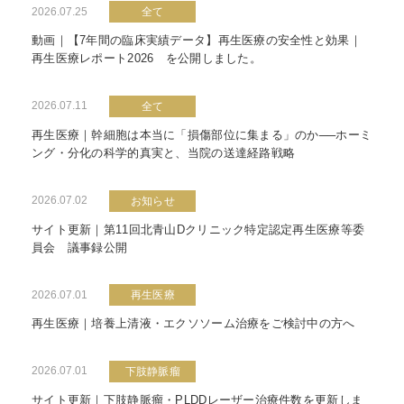
2026.07.25
全て
動画｜【7年間の臨床実績データ】再生医療の安全性と効果｜
再生医療レポート2026 を公開しました。
2026.07.11
全て
再生医療｜幹細胞は本当に「損傷部位に集まる」のか──ホーミ
ング・分化の科学的真実と、当院の送達経路戦略
2026.07.02
お知らせ
サイト更新｜第11回北青山Dクリニック特定認定再生医療等委
員会 議事録公開
2026.07.01
再生医療
再生医療｜培養上清液・エクソソーム治療をご検討中の方へ
2026.07.01
下肢静脈瘤
サイト更新｜下肢静脈瘤・PLDDレーザー治療件数を更新しま