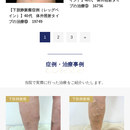
イン）】40代 体外照射タイ
プの治療⑨ 16756
【下肢静脈瘤症例（レッグベ
イン）】40代 体外照射タイ
プの治療⑩ 19749
1
2
3
»
症例・治療事例
CASES
当院で実際に行った治療をご紹介いたします。
下肢静脈瘤
下肢静脈瘤