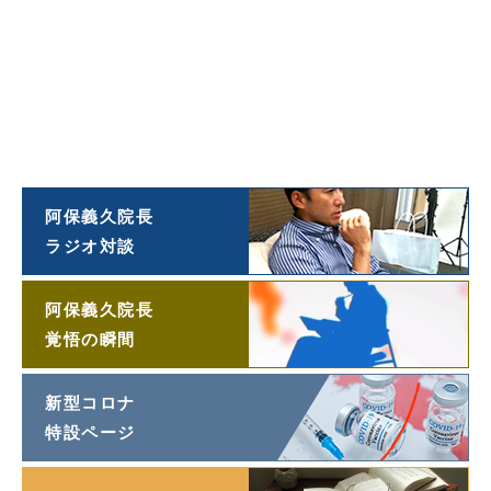
ダイヤモンド
オンライン連載
阿保義久院長
投稿エッセイ
「望遠鏡」
阿保義久院長
ラジオ対談
阿保義久院長
覚悟の瞬間
新型コロナ
特設ページ