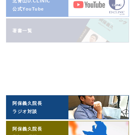
北青山D.CLINIC
公式YouTube
著書一覧
ダイヤモンド
オンライン連載
阿保義久院長
投稿エッセイ
「望遠鏡」
阿保義久院長
ラジオ対談
阿保義久院長