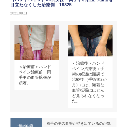
目立たなくした治療例 18825
2021.08.11
＜治療後＞ハンド
＜治療前＞ハンド
ベイン治療後：手
ベイン治療前：両
術の経過は順調で
手甲の血管拡張が
治療後（手術後2か
顕著。
月）には、顕著な
血管拡張はほとん
ど見られなくなっ
た。
両手の甲の血管が浮き出ているのが気
ご相談内容