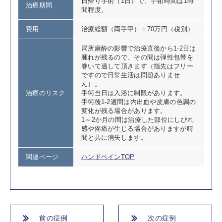
日帰り手術（1日）で、手術時間は1時
治療期間
間程度。
費用
治療総額（両手甲）：70万円（税別）
局所麻酔の影響で治療直後から1-2日は
腫れが残るので、その間は弾性包帯を
巻いて過して頂きます（指先はフリー
ですので日常生活は問題ありませ
ん）。
治療のリスク
手術当日は入浴に制限があります。
手術後1-2週間は内出血や皮膚の色調の
変化が残る場合があります。
1～2か月の間は治療した部位にしびれ
感や疼痛が生じる場合がありますが時
間と共に消失します。
関連ページ
ハンドベインTOP
前の症例
次の症例