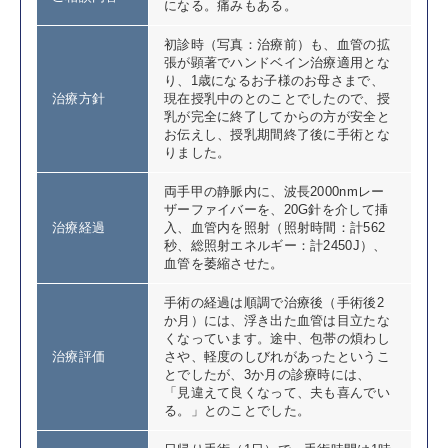
になる。痛みもある。
初診時（写真：治療前）も、血管の拡
張が顕著でハンドベイン治療適用とな
り、1歳になるお子様のお母さまで、
治療方針
現在授乳中のとのことでしたので、授
乳が完全に終了してからの方が安全と
お伝えし、授乳期間終了後に手術とな
りました。
両手甲の静脈内に、波長2000nmレー
ザーファイバーを、20G針を介して挿
治療経過
入、血管内を照射（照射時間：計562
秒、総照射エネルギー：計2450J）、
血管を萎縮させた。
手術の経過は順調で治療後（手術後2
か月）には、浮き出た血管は目立たな
くなっています。途中、包帯の煩わし
治療評価
さや、軽度のしびれがあったというこ
とでしたが、3か月の診療時には、
「見違えて良くなって、夫も喜んでい
る。」とのことでした。