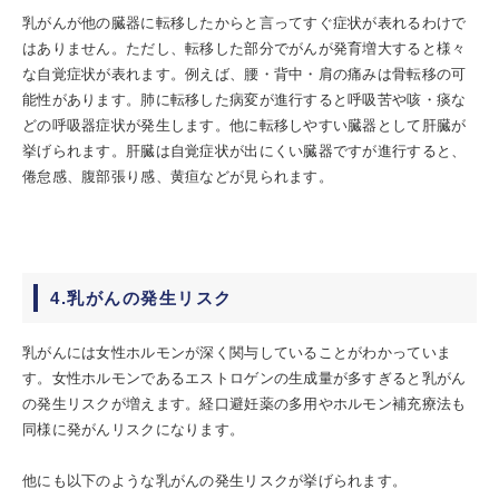
乳がんが他の臓器に転移したからと言ってすぐ症状が表れるわけで
はありません。ただし、転移した部分でがんが発育増大すると様々
な自覚症状が表れます。例えば、腰・背中・肩の痛みは骨転移の可
能性があります。肺に転移した病変が進行すると呼吸苦や咳・痰な
どの呼吸器症状が発生します。他に転移しやすい臓器として肝臓が
挙げられます。肝臓は自覚症状が出にくい臓器ですが進行すると、
倦怠感、腹部張り感、黄疸などが見られます。
4.乳がんの発生リスク
乳がんには女性ホルモンが深く関与していることがわかっていま
す。女性ホルモンであるエストロゲンの生成量が多すぎると乳がん
の発生リスクが増えます。経口避妊薬の多用やホルモン補充療法も
同様に発がんリスクになります。
他にも以下のような乳がんの発生リスクが挙げられます。