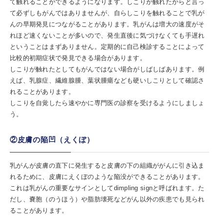
て触れることができるようになります。しこりが触れたからと言っ
て必ずしもがんではありませんが、自らしこりを触れることで乳が
んの早期発見につながることがあります。乳がんは増大の速度がそ
れほど速くないことが多いので、発生直後に気づけなくても手遅れ
ということはまずありません。定期的に自己検診することによって
比較的初期症状で発見できる場合があります。
しこりが触れたとしてもがんではない場合がしばしばあります。例
えば、乳腺症、繊維腺腫、葉状腫瘍なども硬いしこりとして確認さ
れることがあります。
しこりを自覚したら速やかに専門医の診察を受けるようにしましょ
う。
②皮膚の陥凹（えくぼ）
乳がんが皮膚の直下に発生すると皮膚の下の組織ががんに引き込ま
れるために、皮膚にえくぼのような陥没ができることがあります。
これは乳がんの重要なサインとしてdimpling signと呼ばれます。た
だし、嚢胞（のうほう）や脂肪壊死などがん以外の疾患でも見られ
ることがあります。