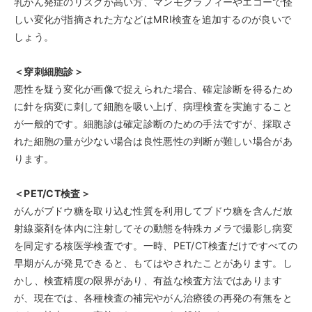
乳がん発症のリスクが高い方、マンモグラフィーやエコーで怪
しい変化が指摘された方などはMRI検査を追加するのが良いで
しょう。
＜穿刺細胞診＞
悪性を疑う変化が画像で捉えられた場合、確定診断を得るため
に針を病変に刺して細胞を吸い上げ、病理検査を実施すること
が一般的です。細胞診は確定診断のための手法ですが、採取さ
れた細胞の量が少ない場合は良性悪性の判断が難しい場合があ
ります。
＜PET/CT検査＞
がんがブドウ糖を取り込む性質を利用してブドウ糖を含んだ放
射線薬剤を体内に注射してその動態を特殊カメラで撮影し病変
を同定する核医学検査です。一時、PET/CT検査だけですべての
早期がんが発見できると、もてはやされたことがあります。し
かし、検査精度の限界があり、有益な検査方法ではあります
が、現在では、各種検査の補完やがん治療後の再発の有無をと