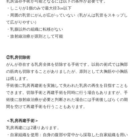
乳房温存手術が可能となるには以下の条件が必要です。
・しこりが1個のみで最大径3㎝以下
・周囲の乳管にがんが広がっていない（乳がんは乳管をスキップし
て広がりやすい）
・乳腺以外の組織に転移がない
・放射線治療が原則として可能
②乳房切除術
がんが存在する乳房全体を切除する手術です。以前の術式では胸部
の筋肉も切除することがありましたが、原則として大胸筋や小胸筋
は残します。
手術後に乳房再建術を実施して失われた乳房の再生を目指すことも
できます。切除手術と再建手術を同時に行う場合もありますが、手
術後に放射線治療が必要と判断された場合には手術後しばらくの期
間を空けて再建手術を行うこともあります。
＜乳房再建手術＞
乳房再建には2通りあります。
・自家組織を使用：自身の腹部や背中から採取した自家組織を用い