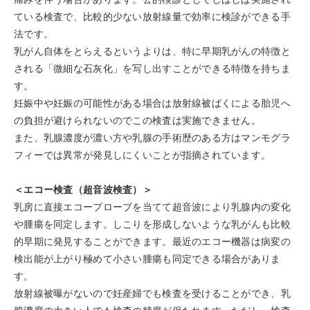
ている検査で、比較的少ない放射線量で効率に検診ができる手
法です。
乳がん自体をとらえるというよりは、特に早期乳がんの特徴と
される「微細な石灰化」を写し出すことができる特徴を持ちま
す。
妊娠中や妊娠の可能性がある場合は放射線被ばくによる胎児へ
の負担が避けられないのでこの検査は実施できません。
また、乳腺濃度が濃い方や乳腺の手術歴のある方はマンモグラ
フィーでは異常が発見しにくいことが指摘されています。
＜エコー検査（超音波検査）＞
乳房に直接エコープローブを当てて超音波により乳腺内の変化
や腫瘍を同定します。しこりを形成しないような乳がんも比較
的早期に発見することができます。最近のエコー機器は病変の
検出能が上がり極めて小さい腫瘍も同定できる場合がありま
す。
放射線被曝がないので妊産婦でも検査を受けることができ、乳