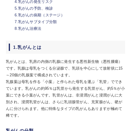
4.乳がんの発生リスク
5.乳がんの予防、検診
6.乳がんの病期（ステージ）
7.乳がんサブタイプ分類
8.乳がん治療法
1.乳がんとは
乳がんとは、乳房の内側の乳腺に発生する悪性新生物（悪性腫瘍）
です。乳腺は母乳をつくる分泌腺で、乳頭を中心にして放射状に15
～20個の乳腺葉で構成されています。
乳腺葉は母乳を作る「小葉」と作られた母乳を運ぶ「乳管」ででき
ています。乳がんの約95％は乳管から発生する乳管がん、約5％が小
葉にできる小葉がんです。乳管がんは、非浸潤がんと浸潤がんに大
別され、浸潤乳管がんは、さらに乳頭腺管がん、充実腺がん、硬が
んに分けられます。他に特殊なタイプの乳がんもありますが極めて
稀です。
乳がんの分類