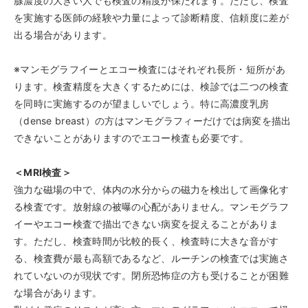
腺濃度の大きい人でも検査の精度が保たれます。ただし、検査
を実施する医師の経験や力量によって診断精度、信頼度に差が
出る場合があります。
※マンモグラフイーとエコー検査にはそれぞれ長所・短所があ
ります。検査精度を大きくするためには、検診では二つの検査
を同時に実施するのが望ましいでしょう。特に高濃度乳房
（dense breast）の方はマンモグラフィーだけでは病変を描出
できないことがありますのでエコー検査も必要です。
＜MRI検査＞
強力な磁場の中で、体内の水分からの磁力を検出して画像化す
る検査です。放射線の被曝の心配がありません。マンモグラフ
イーやエコー検査で描出できない病変を捉えることがありま
す。ただし、検査時間が比較的長く、検査時に大きな音がす
る、検査費が最も高額であるなど、ルーチンの検査では実施さ
れていないのが現状です。閉所恐怖症の方も受けることが困難
な場合があります。