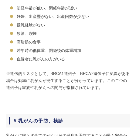
初経年齢が低い、閉経年齢が遅い
妊娠、出産歴がない。出産回数が少ない
授乳経験がない
飲酒、喫煙
高脂肪の食事
若年時の低体重、閉経後の体重増加
血縁者に乳がんの方がいる
※遺伝的リスクとして、BRCA1遺伝子、BRCA2遺伝子に変異がある
場合は効率に乳がんが発生することが分かっています。この二つの
遺伝子は家族性乳がんへの関与が指摘されています。
5.乳がんの予防、検診
乳がんに限らず全てのがんはその発症を予防することが最も安全か