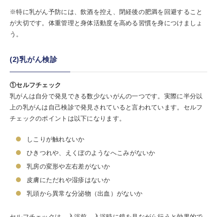
※特に乳がん予防には、飲酒を控え、閉経後の肥満を回避すること
が大切です。体重管理と身体活動度を高める習慣を身につけましょ
う。
(2)乳がん検診
①セルフチェック
乳がんは自分で発見できる数少ないがんの一つです。実際に半分以
上の乳がんは自己検診で発見されていると言われています。セルフ
チェックのポイントは以下になります。
しこりが触れないか
ひきつれや、えくぼのようなへこみがないか
乳房の変形や左右差がないか
皮膚にただれや湿疹はないか
乳頭から異常な分泌物（出血）がないか
セルフチェックは、入浴前、入浴時に鏡を見ながら行うと効果的で