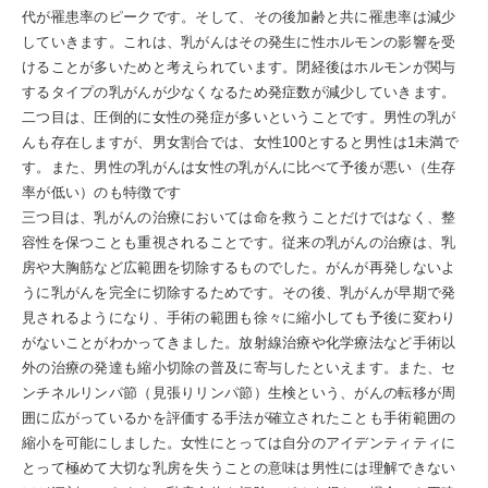
代が罹患率のピークです。そして、その後加齢と共に罹患率は減少
していきます。これは、乳がんはその発生に性ホルモンの影響を受
けることが多いためと考えられています。閉経後はホルモンが関与
するタイプの乳がんが少なくなるため発症数が減少していきます。
二つ目は、圧倒的に女性の発症が多いということです。男性の乳が
んも存在しますが、男女割合では、女性100とすると男性は1未満で
す。また、男性の乳がんは女性の乳がんに比べて予後が悪い（生存
率が低い）のも特徴です
三つ目は、乳がんの治療においては命を救うことだけではなく、整
容性を保つことも重視されることです。従来の乳がんの治療は、乳
房や大胸筋など広範囲を切除するものでした。がんが再発しないよ
うに乳がんを完全に切除するためです。その後、乳がんが早期で発
見されるようになり、手術の範囲も徐々に縮小しても予後に変わり
がないことがわかってきました。放射線治療や化学療法など手術以
外の治療の発達も縮小切除の普及に寄与したといえます。また、セ
ンチネルリンパ節（見張りリンパ節）生検という、がんの転移が周
囲に広がっているかを評価する手法が確立されたことも手術範囲の
縮小を可能にしました。女性にとっては自分のアイデンティティに
とって極めて大切な乳房を失うことの意味は男性には理解できない