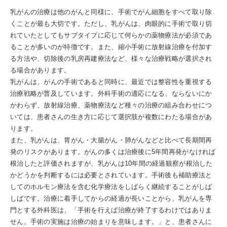
乳がんの治療は他のがんと同様に、手術でがん細胞をすべて取り除
くことが最も大切です。ただし、乳がんは、肉眼的に手術で取り切
れていたとしてもサブタイプに応じて何らかの薬物療法が必須であ
ることが多いのが特徴です。また、縮小手術に放射線治療を付加す
る方法や、切除後の乳房再建療法など、様々な治療戦略が選択され
る場合があります。
乳がんは、がんの手術であると同時に、最近では整容性を重視する
治療戦略が普及しています。外科手術の適応になる、ならないにか
かわらず、放射線治療、薬物療法など種々の治療の組み合わせにつ
いては、患者さんの生き方に応じて選択肢が複数にわたる場合があ
ります。
また、乳がんは、胃がん・大腸がん・肺がんなどと比べて長期間再
発のリスクがあります。がんの多くは治療後に5年間再発がなければ
根治したと評価されますが、乳がんは10年間の経過観察が根治した
かどうかを判断するには必要とされています。手術後も補助療法と
してのホルモン療法を含む化学療法をしばらく継続することがしば
しばです。治療に着手してからの経過が長いことから、乳がんを専
門とする外科医は、「手術を行えば治療が終了するわけではありま
せん。手術の実施は治療の始まりを意味します。」と、患者さんに