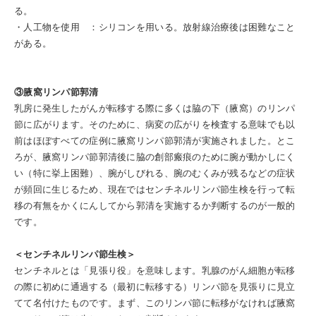
る。
・人工物を使用 ：シリコンを用いる。放射線治療後は困難なこと
がある。
③腋窩リンパ節郭清
乳房に発生したがんが転移する際に多くは脇の下（腋窩）のリンパ
節に広がります。そのために、病変の広がりを検査する意味でも以
前はほぼすべての症例に腋窩リンパ節郭清が実施されました。とこ
ろが、腋窩リンパ節郭清後に脇の創部瘢痕のために腕が動かしにく
い（特に挙上困難）、腕がしびれる、腕のむくみが残るなどの症状
が頻回に生じるため、現在ではセンチネルリンパ節生検を行って転
移の有無をかくにんしてから郭清を実施するか判断するのが一般的
です。
＜センチネルリンパ節生検＞
センチネルとは「見張り役」を意味します。乳腺のがん細胞が転移
の際に初めに通過する（最初に転移する）リンパ節を見張りに見立
てて名付けたものです。まず、このリンパ節に転移がなければ腋窩