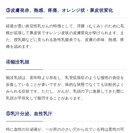
③皮膚発赤、熱感、疼痛、オレンジ状・豚皮状変化
経過が悪い炎症性乳がんの特徴として、浮腫（むくみ）のために毛
根が拡張して豚皮状でオレンジ皮状の皮膚変化が挙げられます。ま
た、授乳期などに見られる急性乳腺炎でも、皮膚の赤味、熱感、疼
痛を認めます。
④陥没乳頭
陥没乳頭は、若年時より存在し、乳管拡張症のような慢性の炎症を
反復していることが多いですが、病的な状態でなくても比較的よく
みられる症状です。ただし、がんが、乳頭の下に進展してきた際に
乳頭が平坦化して陥凹することがあります。
⑤乳汁分泌、血性乳汁
特に血性の分泌液が、一か所の小さい穴から出ている時は悪性の可