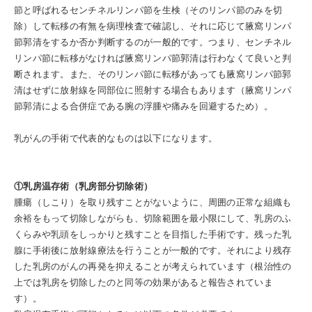
節と呼ばれるセンチネルリンパ節を生検（そのリンパ節のみを切
除）して転移の有無を病理検査で確認し、それに応じて腋窩リンパ
節郭清をするか否か判断するのが一般的です。つまり、センチネル
リンパ節に転移がなければ腋窩リンパ節郭清は行わなくて良いと判
断されます。また、そのリンパ節に転移があっても腋窩リンパ節郭
清はせずに放射線を同部位に照射する場合もあります（腋窩リンパ
節郭清による合併症である腕の浮腫や痛みを回避するため）。
乳がんの手術で代表的なものは以下になります。
①乳房温存術（乳房部分切除術）
腫瘍（しこり）を取り残すことがないように、周囲の正常な組織も
余裕をもって切除しながらも、切除範囲を最小限にして、乳房のふ
くらみや乳頭をしっかりと残すことを目指した手術です。残った乳
腺に手術後に放射線療法を行うことが一般的です。それにより残存
した乳房のがんの再発を抑えることが考えられています（根治性の
上では乳房を切除したのと同等の効果があると報告されていま
す）。