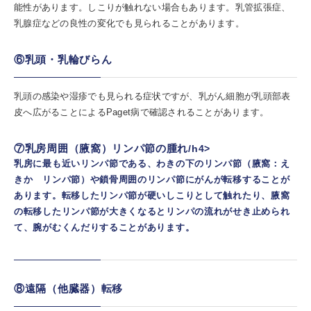
能性があります。しこりが触れない場合もあります。乳管拡張症、
乳腺症などの良性の変化でも見られることがあります。
⑥乳頭・乳輪びらん
乳頭の感染や湿疹でも見られる症状ですが、乳がん細胞が乳頭部表
皮へ広がることによるPaget病で確認されることがあります。
⑦乳房周囲（腋窩）リンパ節の腫れ
/h4>
乳房に最も近いリンパ節である、わきの下のリンパ節（腋窩：え
きか リンパ節）や鎖骨周囲のリンパ節にがんが転移することが
あります。転移したリンパ節が硬いしこりとして触れたり、腋窩
の転移したリンパ節が大きくなるとリンパの流れがせき止められ
て、腕がむくんだりすることがあります。
⑧遠隔（他臓器）転移