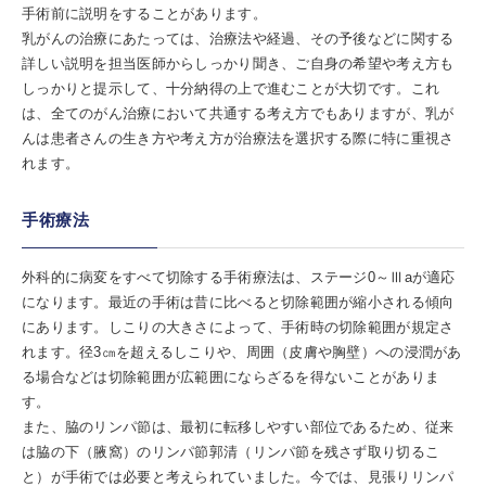
手術前に説明をすることがあります。
乳がんの治療にあたっては、治療法や経過、その予後などに関する
詳しい説明を担当医師からしっかり聞き、ご自身の希望や考え方も
しっかりと提示して、十分納得の上で進むことが大切です。これ
は、全てのがん治療において共通する考え方でもありますが、乳が
んは患者さんの生き方や考え方が治療法を選択する際に特に重視さ
れます。
手術療法
外科的に病変をすべて切除する手術療法は、ステージ0～Ⅲaが適応
になります。最近の手術は昔に比べると切除範囲が縮小される傾向
にあります。しこりの大きさによって、手術時の切除範囲が規定さ
れます。径3㎝を超えるしこりや、周囲（皮膚や胸壁）への浸潤があ
る場合などは切除範囲が広範囲にならざるを得ないことがありま
す。
また、脇のリンパ節は、最初に転移しやすい部位であるため、従来
は脇の下（腋窩）のリンパ節郭清（リンパ節を残さず取り切るこ
と）が手術では必要と考えられていました。今では、見張りリンパ