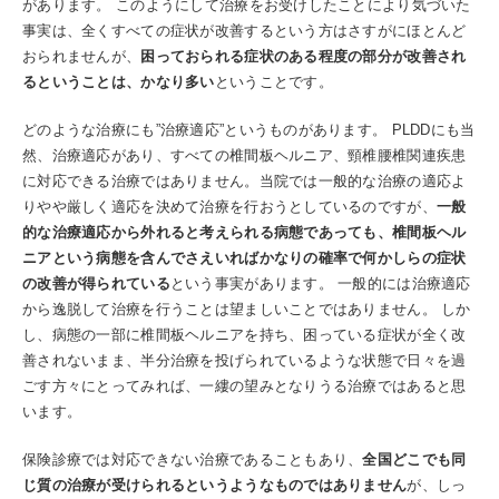
があります。 このようにして治療をお受けしたことにより気づいた
事実は、全くすべての症状が改善するという方はさすがにほとんど
おられませんが、
困っておられる症状のある程度の部分が改善され
るということは、かなり多い
ということです。
どのような治療にも”治療適応”というものがあります。 PLDDにも当
然、治療適応があり、すべての椎間板ヘルニア、頸椎腰椎関連疾患
に対応できる治療ではありません。当院では一般的な治療の適応よ
りやや厳しく適応を決めて治療を行おうとしているのですが、
一般
的な治療適応から外れると考えられる病態であっても、椎間板ヘル
ニアという病態を含んでさえいればかなりの確率で何かしらの症状
の改善が得られている
という事実があります。 一般的には治療適応
から逸脱して治療を行うことは望ましいことではありません。 しか
し、病態の一部に椎間板ヘルニアを持ち、困っている症状が全く改
善されないまま、半分治療を投げられているような状態で日々を過
ごす方々にとってみれば、一縷の望みとなりうる治療ではあると思
います。
保険診療では対応できない治療であることもあり、
全国どこでも同
じ質の治療が受けられるというようなものではありません
が、しっ