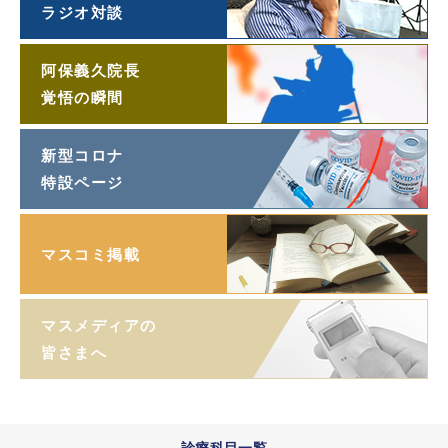
ラジオ対談
阿保義久院長
覚悟の瞬間
新型コロナ
特設ページ
マスコミ掲載
マスメディアの
皆さまへ