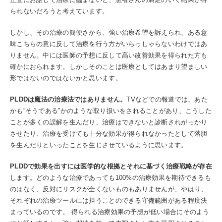
られないだろうと考えています。
しかし、その治療の簡便さから、強い治療希望を訴えられ、ある意
味こちらの意に反して治療を行う方がいらっしゃらないわけではあ
りません。中には医師の予想に反して高い改善効果を得られた方も
確かにおられます。しかしそのことは医療としてはあまり望ましい
形ではないのではないかと思います。
PLDDは魔法の治療法ではありません。
TVなどでの報道では、あた
かも”そうである”かのような取り扱いをされることがあり、こうした
ことが多くの誤解を生んだり、治療はできないと診断されがっかり
させたり、治療を受けても十分な効果が得られなかったとして落胆
を生んだりといったことを生じさせているように思います。
PLDDで効果を出すには医学的な根拠とそれに基づく治療戦略が存在
します。どのような治療であっても100%の治療効果を期待できるも
のはなく、反対にリスクが全くないものもありませんが、やはり、
それぞれの治療ツールには担うことのできる守備範囲がある程度決
まっているのです。 得られる治療効果の予想が低い場合にそのよう