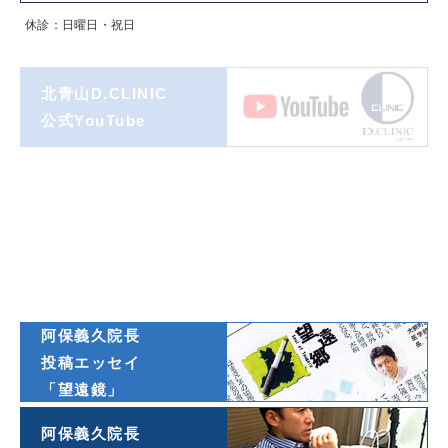
休診：日曜日・祝日
北青山D.CLINIC
公式YouTube
著書一覧
ダイヤモンド
オンライン連載
阿保義久院長
投稿エッセイ
「望遠鏡」
阿保義久院長