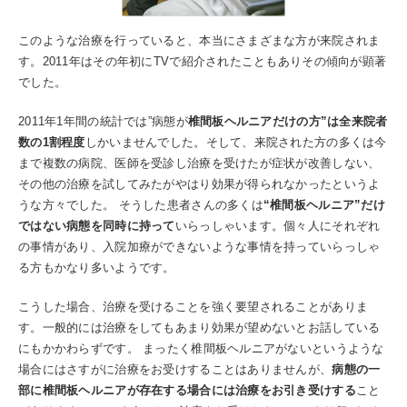
このような治療を行っていると、本当にさまざまな方が来院されま
す。2011年はその年初にTVで紹介されたこともありその傾向が顕著
でした。
2011年1年間の統計では”病態が
椎間板ヘルニアだけの方”は全来院者
数の1割程度
しかいませんでした。そして、来院された方の多くは今
まで複数の病院、医師を受診し治療を受けたが症状が改善しない、
その他の治療を試してみたがやはり効果が得られなかったというよ
うな方々でした。 そうした患者さんの多くは
“椎間板ヘルニア”だけ
ではない病態を同時に持って
いらっしゃいます。個々人にそれぞれ
の事情があり、入院加療ができないような事情を持っていらっしゃ
る方もかなり多いようです。
こうした場合、治療を受けることを強く要望されることがありま
す。一般的には治療をしてもあまり効果が望めないとお話している
にもかかわらずです。 まったく椎間板ヘルニアがないというような
場合にはさすがに治療をお受けすることはありませんが、
病態の一
部に椎間板ヘルニアが存在する場合には治療をお引き受けする
こと