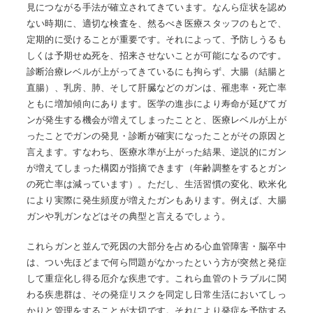
見につながる手法が確立されてきています。なんら症状を認め
ない時期に、適切な検査を、然るべき医療スタッフのもとで、
定期的に受けることが重要です。それによって、予防しうるも
しくは予期せぬ死を、招来させないことが可能になるのです。
診断治療レベルが上がってきているにも拘らず、大腸（結腸と
直腸）、乳房、肺、そして肝臓などのガンは、罹患率・死亡率
ともに増加傾向にあります。医学の進歩により寿命が延びてガ
ンが発生する機会が増えてしまったことと、医療レベルが上が
ったことでガンの発見・診断が確実になったことがその原因と
言えます。すなわち、医療水準が上がった結果、逆説的にガン
が増えてしまった構図が指摘できます（年齢調整をするとガン
の死亡率は減っています）。ただし、生活習慣の変化、欧米化
により実際に発生頻度が増えたガンもあります。例えば、大腸
ガンや乳ガンなどはその典型と言えるでしょう。
これらガンと並んで死因の大部分を占める心血管障害・脳卒中
は、つい先ほどまで何ら問題がなかったという方が突然と発症
して重症化し得る厄介な疾患です。これら血管のトラブルに関
わる疾患群は、その発症リスクを同定し日常生活においてしっ
かりと管理をすることが大切です。それにより発症を予防する