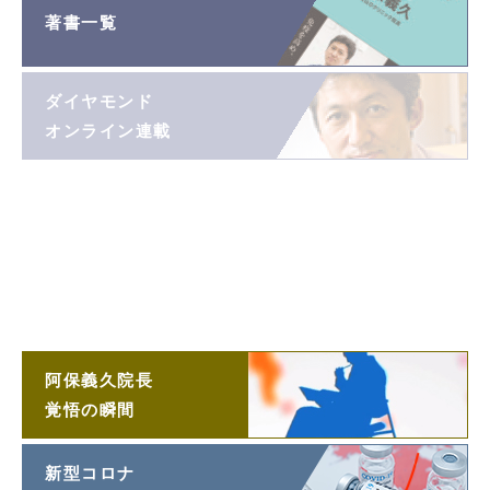
著書一覧
ダイヤモンド
オンライン連載
阿保義久院長
投稿エッセイ
「望遠鏡」
阿保義久院長
ラジオ対談
阿保義久院長
覚悟の瞬間
新型コロナ