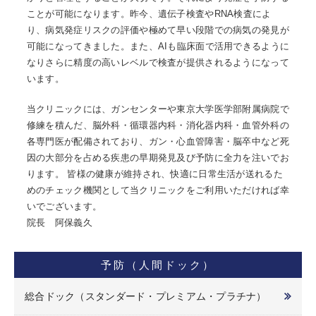
ことが可能になります。昨今、遺伝子検査やRNA検査によ
り、病気発症リスクの評価や極めて早い段階での病気の発見が
可能になってきました。また、AIも臨床面で活用できるように
なりさらに精度の高いレベルで検査が提供されるようになって
います。
当クリニックには、ガンセンターや東京大学医学部附属病院で
修練を積んだ、脳外科・循環器内科・消化器内科・血管外科の
各専門医が配備されており、ガン・心血管障害・脳卒中など死
因の大部分を占める疾患の早期発見及び予防に全力を注いでお
ります。 皆様の健康が維持され、快適に日常生活が送れるた
めのチェック機関として当クリニックをご利用いただければ幸
いでございます。
院長 阿保義久
予防（人間ドック）
総合ドック（スタンダード・プレミアム・プラチナ）