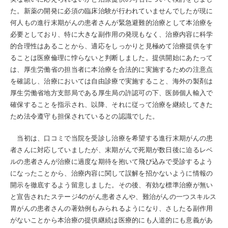
た。新薬の開発に必須の臨床治験が行われていませんでしたが現に
何人もの進行末期がんの患者さんが緊急避難的治療として本治療を
必要としており、特に大きな副作用の発現もなく、治療内容に科学
的合理性はあることから、適応をしっかりと見極めて治療提供をす
ることは医療倫理に悖らないと判断しました。提供開始にあたって
は、厚生労働省の担当者に本治療を合法的に実施するための注意点
を確認し、治療においては自由診療で実施すること、海外の製剤は
厚生労働省地方支部局である厚生局の許認可の下、医師個人輸入で
確保することを指示され、以降、それに従って治療を継続してきた
ため法令遵守も担保されているとの認識でした。
当初は、口コミで当院を受診し治療を希望する進行末期がんの患
者さんに対応していましたが、末期がんで死期が数日後に迫るレベ
ルの患者さんが治療に過度な期待を抱いて飛び込みで受診するよう
になったことから、治療内容に関して誤解を招かないように情報の
開示を徹底するよう留意しました。その後、有効な標準治療が無い
と宣告されたステージ4のがん患者さんや、難治がんの一つスキルス
胃がんの患者さんの著効例もみられるようになり、さしたる副作用
がないことから本治療の提供継続は医療的にも人道的にも意義があ