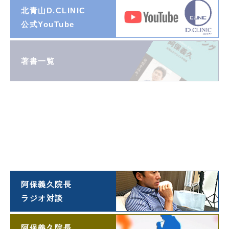
北青山D.CLINIC
公式YouTube
著書一覧
ダイヤモンド
オンライン連載
阿保義久院長
投稿エッセイ
「望遠鏡」
阿保義久院長
ラジオ対談
阿保義久院長