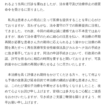
れるよう当局に打診を重ねましたが、法令遵守及び治療停止の措置
命令を受けるに至りました。
私共は患者さんの視点に立って医療を提供することを常に心がけ
ておりますが、言わずもがな、法令遵守の下での医療提供に注視し
てきました。それ故、今回の経緯は誠に遺憾であり不本意ではあり
ますが、改めて法令遵守のために細心の注意を払い、本治療の早期
再開が必要な患者さん方の期待に応えられるよう速やかに治療の再
開を果たすべく再生医療等安全性確保法及びカルタヘナ法の手続き
に急ぎ着手しております。同法の申請手続きにおいて、行政府の承
認、許可を得るのに相応の時間を要すると聞いておりますが、可及
的速やかに治療の再開が果たせるように尽力いたします。
本治療を高く評価され期待をかけてくださる方々、そして何より
も予後の改善及び延命目的で本治療の継続が必要な患者さん方に
は、このたび遺伝子治療を中断せざるを得なくなりましたこと、改
めて心よりお詫び申し上げます。皆様には多大なるご心配とご迷惑
をおかけいたしますが、引き続きご支援ご鞭撻を賜りますよう、何
卒お願い申し上げます。