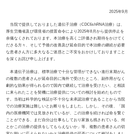
2025年9月
当院で提供しておりました遺伝子治療（CDC6shRNA治療）は、
厚生労働省及び環境省の措置命令により2025年8月から提供停止を
余儀なくされております。本治療を高くご評価され期待をかけてく
ださる方々、そして予後の改善及び延命目的で本治療の継続が必要
な患者さん方に多大なるご迷惑とご不安をおかけしておりますこと
を深くお詫び申し上げます。
本遺伝子治療は、標準治療で十分な管理ができない進行末期がん
の複数の患者さんが延命目的に海外で受けたところ、副作用がなく
劇的な効果が得られるので国内で継続して治療を受けたい、と相談
に来られたことを契機に治療提供についての検討を始めたもので
す。当初は科学的な検証が不十分な未承認治療であることから当院
での治療実施は難しいとお断りをしました。しかし、その後、「国
内の医療機関では見放されているが、この治療を続ければ命を繋ぐ
ことができる、まだ自分は仕事もしており家族も残されている、何
とかこの治療の提供をしてもらえないか」等、複数の患者さんの切
実な願いに応えられないかと治療提供の可否について検討をしまし