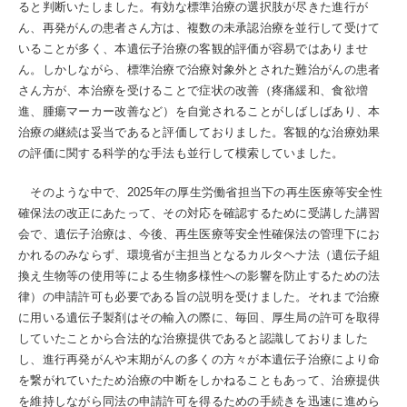
ると判断いたしました。有効な標準治療の選択肢が尽きた進行が
ん、再発がんの患者さん方は、複数の未承認治療を並行して受けて
いることが多く、本遺伝子治療の客観的評価が容易ではありませ
ん。しかしながら、標準治療で治療対象外とされた難治がんの患者
さん方が、本治療を受けることで症状の改善（疼痛緩和、食欲増
進、腫瘍マーカー改善など）を自覚されることがしばしばあり、本
治療の継続は妥当であると評価しておりました。客観的な治療効果
の評価に関する科学的な手法も並行して模索していました。
そのような中で、2025年の厚生労働省担当下の再生医療等安全性
確保法の改正にあたって、その対応を確認するために受講した講習
会で、遺伝子治療は、今後、再生医療等安全性確保法の管理下にお
かれるのみならず、環境省が主担当となるカルタヘナ法（遺伝子組
換え生物等の使用等による生物多様性への影響を防止するための法
律）の申請許可も必要である旨の説明を受けました。それまで治療
に用いる遺伝子製剤はその輸入の際に、毎回、厚生局の許可を取得
していたことから合法的な治療提供であると認識しておりました
し、進行再発がんや末期がんの多くの方々が本遺伝子治療により命
を繋がれていたため治療の中断をしかねることもあって、治療提供
を維持しながら同法の申請許可を得るための手続きを迅速に進めら