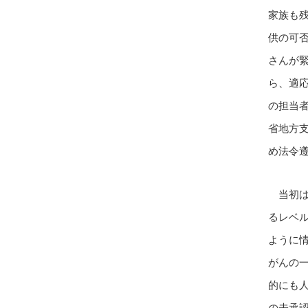
家族も
供の可
さんが
ら、適
の担当
省地方
め法令
当初は
るレベ
ように
がんの
的にも
の未承