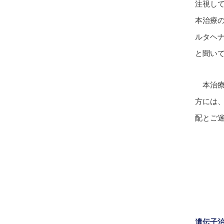
注視し
本治療
ルタヘ
と聞い
本治療
方には
配とご
遺伝子