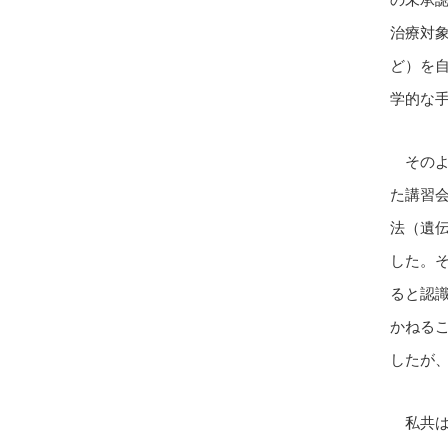
治療対
ど）を
学的な
そのよ
た講習
法（遺
した。
ると認
かねる
したが
私共は