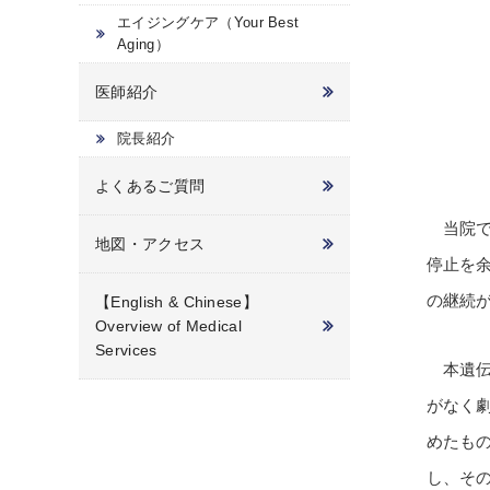
エイジングケア（Your Best
Aging）
医師紹介
院長紹介
よくあるご質問
当院で提
地図・アクセス
停止を
の継続
【English & Chinese】
Overview of Medical
Services
本遺伝
がなく
めたも
し、そ