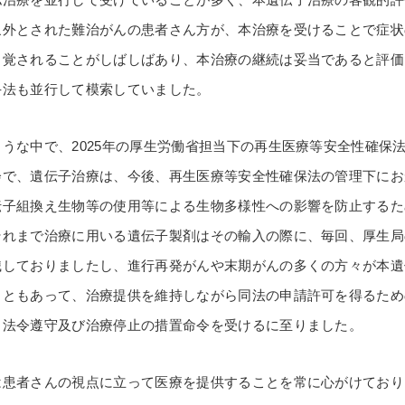
象外とされた難治がんの患者さん方が、本治療を受けることで症状
自覚されることがしばしばあり、本治療の継続は妥当であると評価
手法も並行して模索していました。
うな中で、2025年の厚生労働省担当下の再生医療等安全性確保
会で、遺伝子治療は、今後、再生医療等安全性確保法の管理下にお
伝子組換え生物等の使用等による生物多様性への影響を防止するた
それまで治療に用いる遺伝子製剤はその輸入の際に、毎回、厚生局
識しておりましたし、進行再発がんや末期がんの多くの方々が本遺
こともあって、治療提供を維持しながら同法の申請許可を得るため
、法令遵守及び治療停止の措置命令を受けるに至りました。
患者さんの視点に立って医療を提供することを常に心がけており