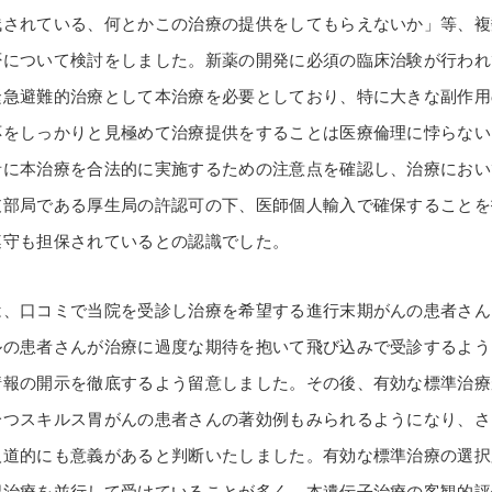
残されている、何とかこの治療の提供をしてもらえないか」等、複
否について検討をしました。新薬の開発に必須の臨床治験が行われ
緊急避難的治療として本治療を必要としており、特に大きな副作用
応をしっかりと見極めて治療提供をすることは医療倫理に悖らない
者に本治療を合法的に実施するための注意点を確認し、治療におい
支部局である厚生局の許認可の下、医師個人輸入で確保することを
遵守も担保されているとの認識でした。
、口コミで当院を受診し治療を希望する進行末期がんの患者さん
ルの患者さんが治療に過度な期待を抱いて飛び込みで受診するよう
情報の開示を徹底するよう留意しました。その後、有効な標準治療
一つスキルス胃がんの患者さんの著効例もみられるようになり、さ
人道的にも意義があると判断いたしました。有効な標準治療の選択
認治療を並行して受けていることが多く、本遺伝子治療の客観的評