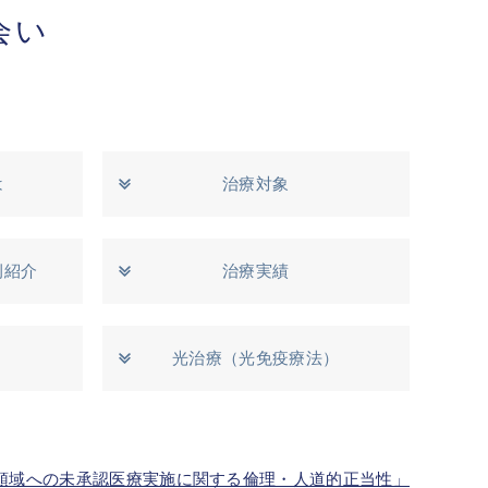
会い
は
治療対象
例紹介
治療実績
光治療（光免疫療法）
領域への未承認医療実施に関する倫理・人道的正当性」