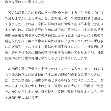
命令を受けるに至りました。
私共は患者さんの視点に立って医療を提供することを常に心がけ
ておりますが、言わずもがな、法令遵守の下での医療提供に注視し
てきました。それ故、今回の経緯は誠に遺憾であり不本意ではあり
ますが、改めて法令遵守のために細心の注意を払い、本治療の早期
再開が必要な患者さん方の期待に応えられるよう速やかに治療の再
開を果たすべく再生医療等安全性確保法及びカルタヘナ法の手続き
に急ぎ着手しております。同法の申請手続きにおいて、行政府の承
認、許可を得るのに相応の時間を要すると聞いておりますが、可及
的速やかに治療の再開が果たせるように尽力いたします。
本治療を高く評価され期待をかけてくださる方々、そして何より
も予後の改善及び延命目的で本治療の継続が必要な患者さん方に
は、このたび遺伝子治療を中断せざるを得なくなりましたこと、改
めて心よりお詫び申し上げます。皆様には多大なるご心配とご迷惑
をおかけいたしますが、引き続きご支援ご鞭撻を賜りますよう、何
卒お願い申し上げます。