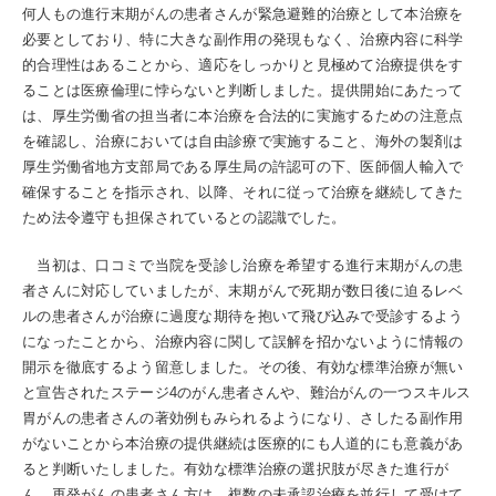
何人もの進行末期がんの患者さんが緊急避難的治療として本治療を
必要としており、特に大きな副作用の発現もなく、治療内容に科学
的合理性はあることから、適応をしっかりと見極めて治療提供をす
ることは医療倫理に悖らないと判断しました。提供開始にあたって
は、厚生労働省の担当者に本治療を合法的に実施するための注意点
を確認し、治療においては自由診療で実施すること、海外の製剤は
厚生労働省地方支部局である厚生局の許認可の下、医師個人輸入で
確保することを指示され、以降、それに従って治療を継続してきた
ため法令遵守も担保されているとの認識でした。
当初は、口コミで当院を受診し治療を希望する進行末期がんの患
者さんに対応していましたが、末期がんで死期が数日後に迫るレベ
ルの患者さんが治療に過度な期待を抱いて飛び込みで受診するよう
になったことから、治療内容に関して誤解を招かないように情報の
開示を徹底するよう留意しました。その後、有効な標準治療が無い
と宣告されたステージ4のがん患者さんや、難治がんの一つスキルス
胃がんの患者さんの著効例もみられるようになり、さしたる副作用
がないことから本治療の提供継続は医療的にも人道的にも意義があ
ると判断いたしました。有効な標準治療の選択肢が尽きた進行が
ん、再発がんの患者さん方は、複数の未承認治療を並行して受けて