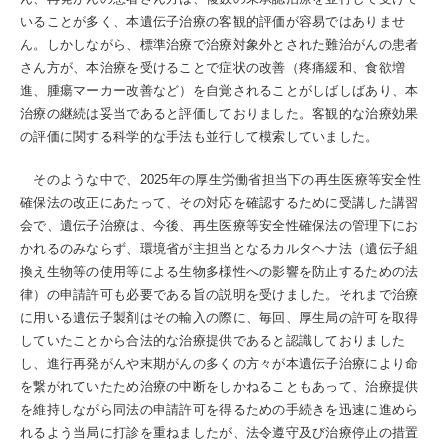
いることが多く、本遺伝子治療の客観的評価が容易ではありませ
ん。しかしながら、標準治療で治療対象外とされた難治がんの患者
さん方が、本治療を受けることで症状の改善（疼痛緩和、食欲増
進、腫瘍マーカー改善など）を自覚されることがしばしばあり、本
治療の継続は妥当であると評価しておりました。客観的な治療効果
の評価に関する科学的な手法も並行して模索していました。
そのような中で、2025年の厚生労働省担当下の再生医療等安全性
確保法の改正にあたって、その対応を確認するために受講した講習
会で、遺伝子治療は、今後、再生医療等安全性確保法の管理下にお
かれるのみならず、環境省が主担当となるカルタヘナ法（遺伝子組
換え生物等の使用等による生物多様性への影響を防止するための法
律）の申請許可も必要である旨の説明を受けました。それまで治療
に用いる遺伝子製剤はその輸入の際に、毎回、厚生局の許可を取得
していたことから合法的な治療提供であると認識しておりました
し、進行再発がんや末期がんの多くの方々が本遺伝子治療により命
を繋がれていたため治療の中断をしかねることもあって、治療提供
を維持しながら同法の申請許可を得るための手続きを迅速に進めら
れるよう当局に打診を重ねましたが、法令遵守及び治療停止の措置