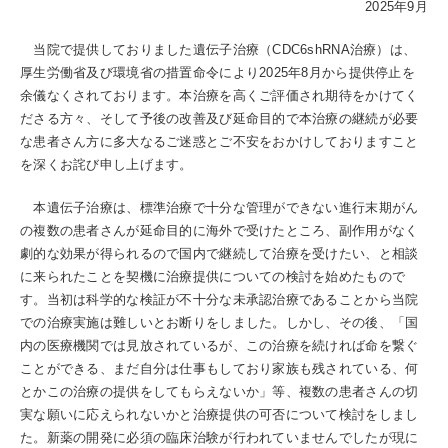
2025年9月
当院で提供しておりました遺伝子治療（CDC6shRNA治療）は、
厚生労働省及び環境省の措置命令により2025年8月から提供停止を
余儀なくされております。本治療を高くご評価され期待をかけてく
ださる方々、そして予後の改善及び延命目的で本治療の継続が必要
な患者さん方に多大なるご迷惑とご不安をおかけしておりますこと
を深くお詫び申し上げます。
本遺伝子治療は、標準治療で十分な管理ができない進行末期がん
の複数の患者さんが延命目的に海外で受けたところ、副作用がなく
劇的な効果が得られるので国内で継続して治療を受けたい、と相談
に来られたことを契機に治療提供についての検討を始めたもので
す。当初は科学的な検証が不十分な未承認治療であることから当院
での治療実施は難しいとお断りをしました。しかし、その後、「国
内の医療機関では見放されているが、この治療を続ければ命を繋ぐ
ことができる、まだ自分は仕事もしており家族も残されている、何
とかこの治療の提供をしてもらえないか」等、複数の患者さんの切
実な願いに応えられないかと治療提供の可否について検討をしまし
た。新薬の開発に必須の臨床治験が行われていませんでしたが現に