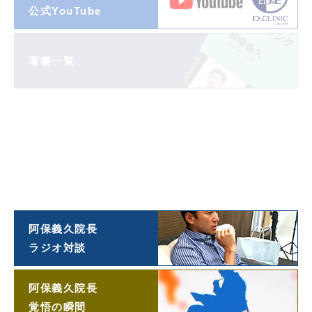
公式YouTube
著書一覧
ダイヤモンド
オンライン連載
阿保義久院長
投稿エッセイ
「望遠鏡」
阿保義久院長
ラジオ対談
阿保義久院長
覚悟の瞬間