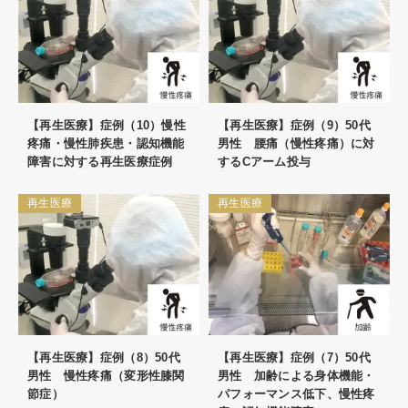
【再生医療】症例（10）慢性
【再生医療】症例（9）50代
疼痛・慢性肺疾患・認知機能
男性 腰痛（慢性疼痛）に対
障害に対する再生医療症例
するCアーム投与
再生医療
再生医療
【再生医療】症例（8）50代
【再生医療】症例（7）50代
男性 慢性疼痛（変形性膝関
男性 加齢による身体機能・
節症）
パフォーマンス低下、慢性疼