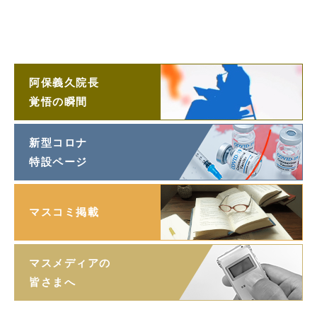
阿保義久院長
ラジオ対談
阿保義久院長
覚悟の瞬間
新型コロナ
特設ページ
マスコミ掲載
マスメディアの
皆さまへ