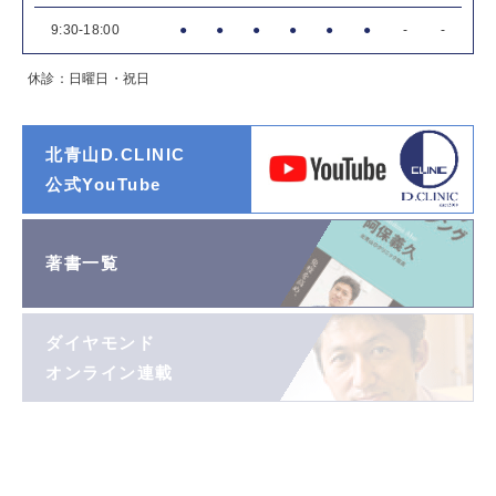
9:30-18:00
●
●
●
●
●
●
-
-
休診：日曜日・祝日
北青山D.CLINIC
公式YouTube
著書一覧
ダイヤモンド
オンライン連載
阿保義久院長
投稿エッセイ
「望遠鏡」