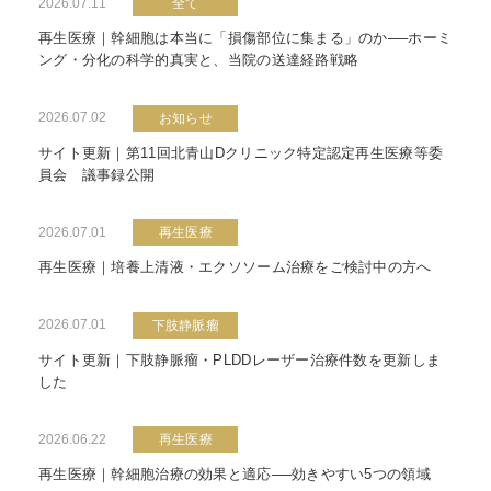
2026.07.11
全て
再生医療｜幹細胞は本当に「損傷部位に集まる」のか──ホーミ
ング・分化の科学的真実と、当院の送達経路戦略
2026.07.02
お知らせ
サイト更新｜第11回北青山Dクリニック特定認定再生医療等委
員会 議事録公開
2026.07.01
再生医療
再生医療｜培養上清液・エクソソーム治療をご検討中の方へ
2026.07.01
下肢静脈瘤
サイト更新｜下肢静脈瘤・PLDDレーザー治療件数を更新しま
した
2026.06.22
再生医療
再生医療｜幹細胞治療の効果と適応──効きやすい5つの領域