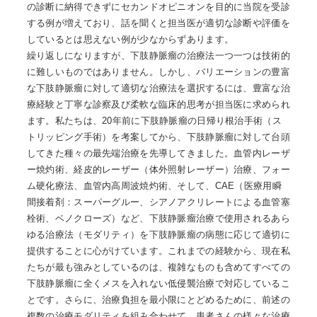
の診断に納得できずにセカンドオピニオンを目的に当院を受診
する例が増えており、話を聞くと担当医が適切な診断や評価を
しているとは思えない例が少なからずあります。
繰り返しになりますが、下肢静脈瘤の治療法一つ一つは技術的
に難しいものではありません。しかし、バリエーションの豊富
な下肢静脈瘤に対して適切な治療法を選択するには、豊富な治
療経験と丁寧な診察及び柔軟な臨床的思考が担当医に求められ
ます。私たちは、20年前に下肢静脈瘤の日帰り根治手術（ス
トリッピング手術）を考案してから、下肢静脈瘤に対して台頭
してきた種々の最先端治療を先導してきました。血管内レーザ
ー焼灼術、経皮的レーザー（体外照射レーザー）治療、フォー
ム硬化療法、血管内高周波焼灼術、そして、CAE（医療用瞬
間接着剤：スーパーグルー、シアノアクリレートによる血管塞
栓術、ベノクローズ）など、下肢静脈瘤治療で使用されるあら
ゆる治療法（モダリティ）を下肢静脈瘤の病態に応じて適切に
提供することに心がけています。これまでの経験から、現在私
たちが最も強みとしているのは、複雑なものも含めてすべての
下肢静脈瘤に全くメスを入れない低侵襲治療で対応しているこ
とです。さらに、治療負担を最小限にとどめるために、前述の
複数の治療モダリティを組み合わせて、患者さんの様々な治療