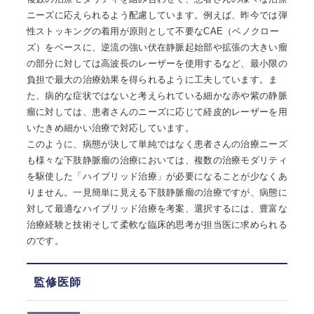
ニーズに応えられるよう配慮しています。例えば、昨今では弾
性ストッキングの着用が原則として不要なCAE（ベノクロー
ズ）をベースに、逆流の強い伏在静脈起始部や拡張の大きい瘤
の部分に対しては高波長のレーザーを使用するなど、最小限の
負担で最大の治療効果を得られるように工夫しています。ま
た、病的な症状ではないと考えられている細かな赤や紫の静脈
瘤に対しては、患者さんのニーズに応じて経皮的レーザーを用
いたきめ細かい治療で対応しています。
このように、病態が決して単純ではなく患者さんの治療ニーズ
も様々な下肢静脈瘤の治療においては、複数の治療モダリティ
を駆使した「ハイブリッド治療」が必要になることが少なくあ
りません。一見簡単に見える下肢静脈瘤の治療ですが、病態に
対して最適なハイブリッド治療を考案、選択するには、豊富な
治療経験と技術そして柔軟な臨床的思考が担当医に求められる
のです。
監修医師