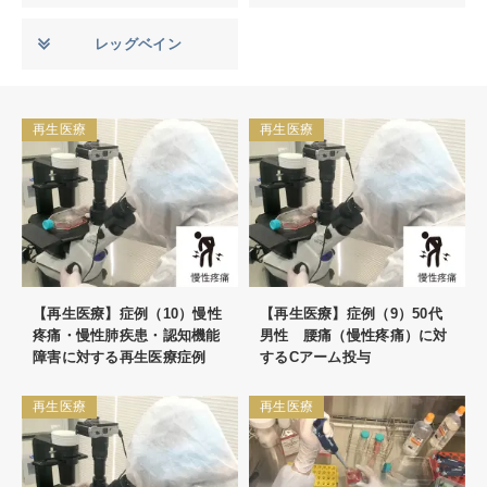
レッグベイン
再生医療
再生医療
【再生医療】症例（10）慢性
【再生医療】症例（9）50代
疼痛・慢性肺疾患・認知機能
男性 腰痛（慢性疼痛）に対
障害に対する再生医療症例
するCアーム投与
再生医療
再生医療