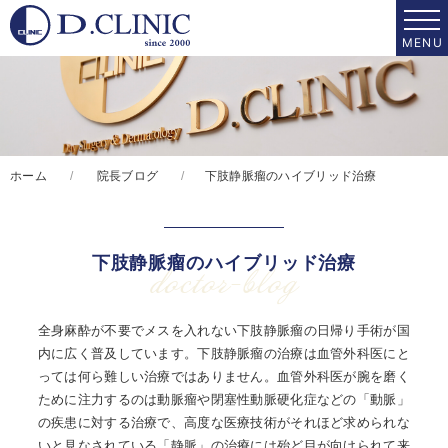
ホーム
院長ブログ
下肢静脈瘤のハイブリッド治療
下肢静脈瘤のハイブリッド治療
doctor-blog
全身麻酔が不要でメスを入れない下肢静脈瘤の日帰り手術が国
内に広く普及しています。下肢静脈瘤の治療は血管外科医にと
っては何ら難しい治療ではありません。血管外科医が腕を磨く
ために注力するのは動脈瘤や閉塞性動脈硬化症などの「動脈」
の疾患に対する治療で、高度な医療技術がそれほど求められな
いと見なされている「静脈」の治療には殆ど目が向けられて来