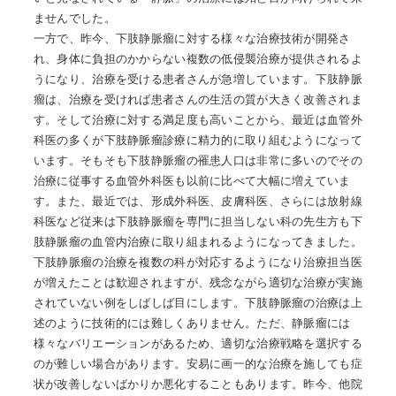
ませんでした。
一方で、昨今、下肢静脈瘤に対する様々な治療技術が開発さ
れ、身体に負担のかからない複数の低侵襲治療が提供されるよ
うになり、治療を受ける患者さんが急増しています。下肢静脈
瘤は、治療を受ければ患者さんの生活の質が大きく改善されま
す。そして治療に対する満足度も高いことから、最近は血管外
科医の多くが下肢静脈瘤診療に精力的に取り組むようになって
います。そもそも下肢静脈瘤の罹患人口は非常に多いのでその
治療に従事する血管外科医も以前に比べて大幅に増えていま
す。また、最近では、形成外科医、皮膚科医、さらには放射線
科医など従来は下肢静脈瘤を専門に担当しない科の先生方も下
肢静脈瘤の血管内治療に取り組まれるようになってきました。
下肢静脈瘤の治療を複数の科が対応するようになり治療担当医
が増えたことは歓迎されますが、残念ながら適切な治療が実施
されていない例をしばしば目にします。下肢静脈瘤の治療は上
述のように技術的には難しくありません。ただ、静脈瘤には
様々なバリエーションがあるため、適切な治療戦略を選択する
のが難しい場合があります。安易に画一的な治療を施しても症
状が改善しないばかりか悪化することもあります。昨今、他院