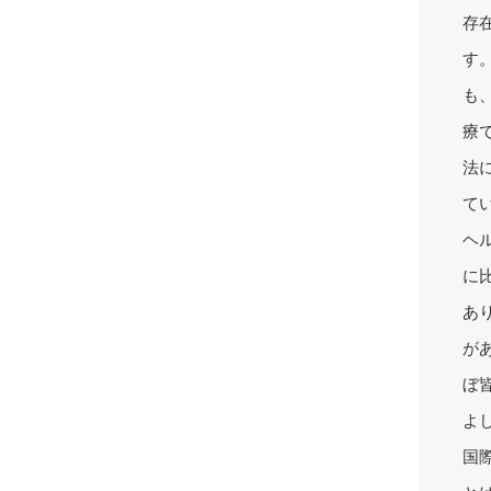
存
す
も
療
法
て
ヘ
に
あ
が
ぼ
よ
国