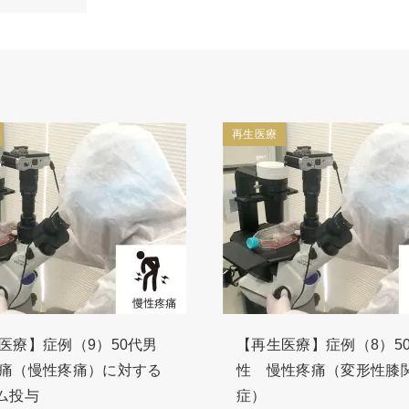
再生医療
医療】症例（9）50代男
【再生医療】症例（8）5
痛（慢性疼痛）に対する
性 慢性疼痛（変形性膝
ム投与
症）