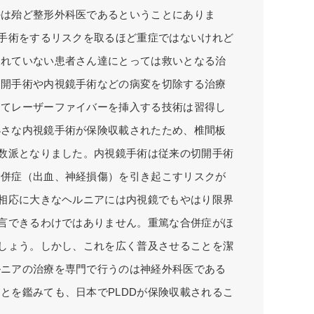
のは殆ど整形外科医であるということにありま
除手術をするリスクを取るほど重症ではないけれど
られていない患者さん達にとっては救いとなる治
切開手術や内視鏡手術などの病変を切除する治療
してレーザーファイバーを挿入する技術は習得し
小さな内視鏡手術が保険収載されたため、椎間板
少数派となりました。内視鏡手術は従来の切開手術
合併症（出血、神経損傷）を引き起こすリスクが
、相応に大きなヘルニアには内視鏡でもやはり限界
断言できるわけではありません。重篤な合併症がほ
でしょう。しかし、これを広く普及させることを潔
ルニアの治療を専門で行うのは神経外科医である
とを鑑みても、日本でPLDDが保険収載されるこ