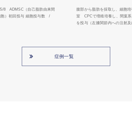
5/5/8 ADMSC（自己脂肪由来間
腹部から脂肪を採取し、細胞培
細胞）初回投与 細胞投与数 /
室 CPCで増殖培養し、間葉
を投与（左膝関節内への注射及び
症例一覧