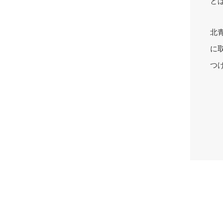
と
北
に
つ