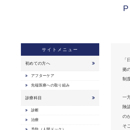
サイトメニュー
「
初めての方へ
拠
アフターケア
制
先端医療への取り組み
一
診療科目
険
診断
の
治療
そ
予防（人間ドック）