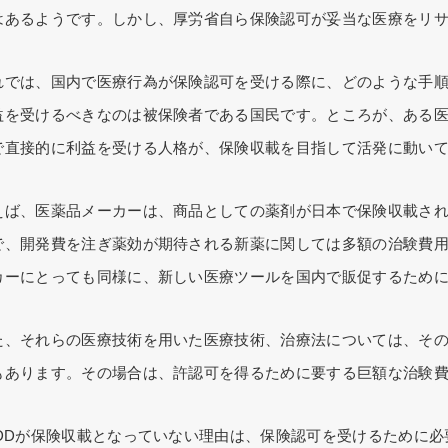
はあるようです。しかし、厚労省自ら保険認可が妥当な医療をリ
れでは、国内で医療行為が保険認可を受ける際に、どのような手
益を受けるべきなのは被保険者である国民です。ところが、ある
で直接的に利益を受ける人格が、保険収載を目指して活発に動い
えば、医薬品メーカーは、商品としての薬剤が日本で保険収載さ
で、開発費を注ぎ薬効が期待される新薬に関しては多額の治験費
カーにとっても同様に、新しい医療ツールを国内で販促するため
た、それらの医療技術を用いた医療技術、治療法については、そ
もあります。その場合は、許認可を得るために要する巨額な治験
LDDが保険収載となっていない理由は、保険認可を受けるために