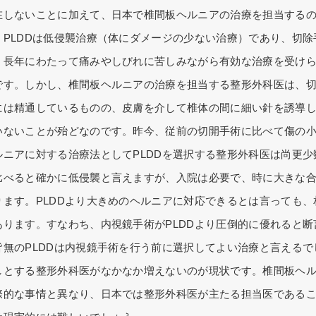
在しないことに加えて、日本で椎間板ヘルニアの治療を担当する
。PLDDは低侵襲治療（体にダメージの少ない治療）であり、切
、長年にわたって痛みやしびれに苦しみながら有効な治療を受け
です。しかし、椎間板ヘルニアの治療を担当する整形外科医は、
には精通しているものの、皮膚を介して椎体の間に細い針を誘導
いないことが殆どなのです。昨今、従前の切開手術に比べて傷の
ルニアに対する治療法としてPLDDを選択する整形外科医は尚更
比べると確かに低侵襲と言えますが、入院は必要で、時に大きな
ります。PLDDより大きめのヘルニアに対応できるとは言っても
あります。すなわち、内視鏡手術がPLDDより圧倒的に優れると
皆無のPLDDは内視鏡手術を行う前に選択してよい治療と言える
しとする整形外科医がなかなか増えないのが現状です。椎間板ヘ
際的な事情と異なり、日本では整形外科医が主たる担当医であるこ