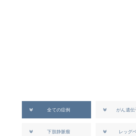
全ての症例
がん遺伝
下肢静脈瘤
レッグ