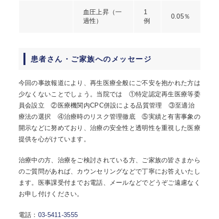
血圧上昇（一
1
0.05％
過性）
例
患者さん・ご家族へのメッセージ
今回の事故報道により、再生医療全般にご不安を抱かれた方は
少なくないことでしょう。当院では ①特定認定再生医療等委
員会設立 ②医療機関内CPC併設による品質管理 ③至適治
療法の選択 ④治療時のリスク管理徹底 ⑤実績と有害事象の
開示などに努めており、治療の安全性と透明性を重視した医療
提供を心がけています。
治療中の方、治療をご検討されている方、ご家族の皆さまから
のご質問があれば、カウンセリングなどで丁寧にお答えいたし
ます。医事課受付までお電話、メールなどでどうぞご遠慮なく
お申し付けください。
電話：
03-5411-3555