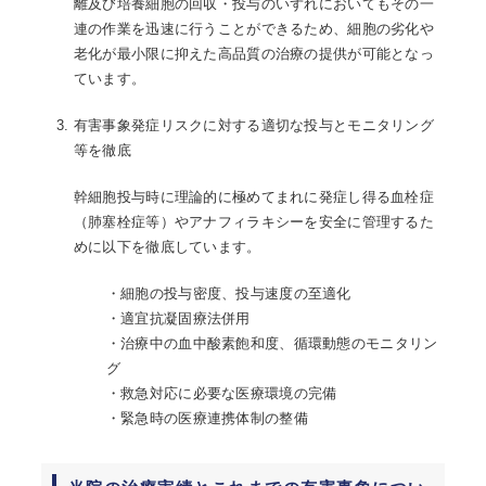
離及び培養細胞の回収・投与のいずれにおいてもその一
連の作業を迅速に行うことができるため、細胞の劣化や
老化が最小限に抑えた高品質の治療の提供が可能となっ
ています。
有害事象発症リスクに対する適切な投与とモニタリング
等を徹底
幹細胞投与時に理論的に極めてまれに発症し得る血栓症
（肺塞栓症等）やアナフィラキシーを安全に管理するた
めに以下を徹底しています。
・細胞の投与密度、投与速度の至適化
・適宜抗凝固療法併用
・治療中の血中酸素飽和度、循環動態のモニタリン
グ
・救急対応に必要な医療環境の完備
・緊急時の医療連携体制の整備