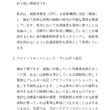
めて低い偶発症です。
私共は、細胞培養室（CPC）を医療機関に併設（隣接）
し、極めて新鮮な状態の細胞の投与が可能な環境を構築
しています。投与において点滴速度を適切に保つことは
勿論のこと、治療中に肺が良好に機能していることを確
認するために血中酸素飽和度をモニタリングし、血栓形
成を招かないように抗凝固製剤を原則として併用してい
ます。
アナフィラキシーショック・アレルギー反応
極めて稀ですが、細胞に付着していた培養液由来のタン
パク質、あるいは細胞を溶かしている点滴製剤に対して
重篤なアレルギー反応（アナフィラキシーショック）を
起こす可能性はあります。これは体内に何らかの薬剤を
投与する全ての医療行為において生じ得るものですが、
適切な治療薬の確保や循環・呼吸動態を管理できる医療
体制が整っていれば重篤な事故につながることはまずあ
りません。当院では、万が一アナフィラキシーショック