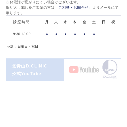
※お電話が繋がりにくい場合がございます。
折り返し電話をご希望の方は「
ご相談・お問合せ
」よりメールにて
承ります。
診療時間
月
火
水
木
金
土
日
祝
9:30-18:00
●
●
●
●
●
●
-
-
休診：日曜日・祝日
北青山D.CLINIC
公式YouTube
著書一覧
ダイヤモンド
オンライン連載