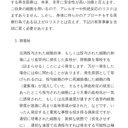
する再生医療は、本来、非常に安全性が高い治療と言えます。
ご自身の細胞を用いるので、アレルギーや拒絶反応のリスクは
まずありません。しかし、身体に何らかのアプローチをする医
療行為である以上ゼロリスクとは言えず、下記の有害事象を念
頭に置く必要があります。
肺塞栓
点滴投与された細胞自体、もしくは投与された細胞の刺
激により血管内に発生した血栓が、肺動脈を塞栓する
（詰まらせる）ことにより発生します。万が一発生した
場合には命に関わることがあります。発生原因として挙
げられるのは、投与細胞の中に死滅損傷した細胞の塊
（凝集塊）が混入していた、そもそも肺血栓症の状況に
あったところ投与された細胞により大量の血栓化が一気
に誘発された、もしくは点滴速度が速すぎて血管内細胞
密度が急激に高まり血栓形成が促された、などです。い
ったん発症すると重篤な事態を招き得る偶発症ですが、
適切に培養された細胞を、新鮮な状態で（劣化させず
に）、適切な速度で点滴投与すれば発生する可能性は極