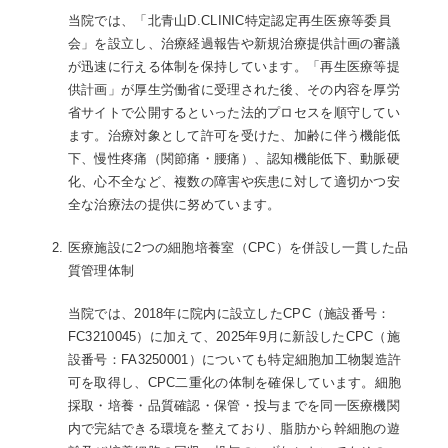
当院では、「北青山D.CLINIC特定認定再生医療等委員
会」を設立し、治療経過報告や新規治療提供計画の審議
が迅速に行える体制を保持しています。「再生医療等提
供計画」が厚生労働省に受理された後、その内容を厚労
省サイトで公開するといった法的プロセスを順守してい
ます。治療対象として許可を受けた、加齢に伴う機能低
下、慢性疼痛（関節痛・腰痛）、認知機能低下、動脈硬
化、心不全など、複数の障害や疾患に対して適切かつ安
全な治療法の提供に努めています。
医療施設に2つの細胞培養室（CPC）を併設し一貫した品
質管理体制
当院では、2018年に院内に設立したCPC（施設番号：
FC3210045）に加えて、2025年9月に新設したCPC（施
設番号：FA3250001）についても特定細胞加工物製造許
可を取得し、CPC二重化の体制を確保しています。細胞
採取・培養・品質確認・保管・投与までを同一医療機関
内で完結できる環境を整えており、脂肪から幹細胞の遊