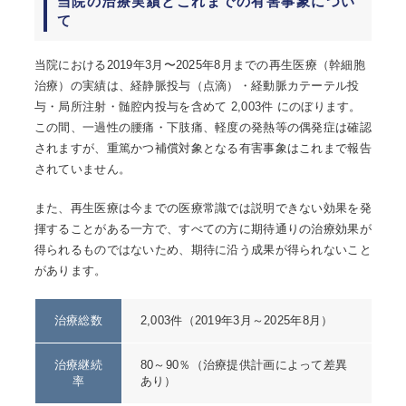
当院の治療実績とこれまでの有害事象につい
て
当院における2019年3月〜2025年8月までの再生医療（幹細胞
治療）の実績は、経静脈投与（点滴）・経動脈カテーテル投
与・局所注射・髄腔内投与を含めて 2,003件 にのぼります。
この間、一過性の腰痛・下肢痛、軽度の発熱等の偶発症は確認
されますが、重篤かつ補償対象となる有害事象はこれまで報告
されていません。
また、再生医療は今までの医療常識では説明できない効果を発
揮することがある一方で、すべての方に期待通りの治療効果が
得られるものではないため、期待に沿う成果が得られないこと
があります。
治療総数
2,003件（2019年3月～2025年8月）
治療継続
80～90％（治療提供計画によって差異
率
あり）