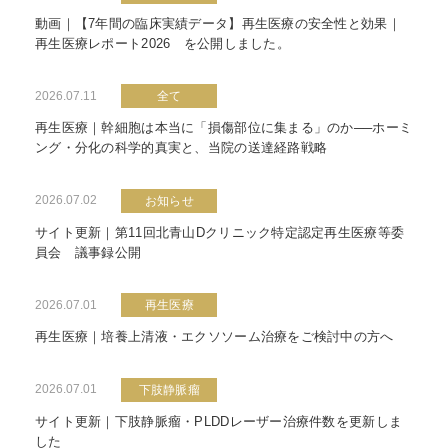
動画｜【7年間の臨床実績データ】再生医療の安全性と効果｜
再生医療レポート2026 を公開しました。
2026.07.11
全て
再生医療｜幹細胞は本当に「損傷部位に集まる」のか──ホーミ
ング・分化の科学的真実と、当院の送達経路戦略
2026.07.02
お知らせ
サイト更新｜第11回北青山Dクリニック特定認定再生医療等委
員会 議事録公開
2026.07.01
再生医療
再生医療｜培養上清液・エクソソーム治療をご検討中の方へ
2026.07.01
下肢静脈瘤
サイト更新｜下肢静脈瘤・PLDDレーザー治療件数を更新しま
した