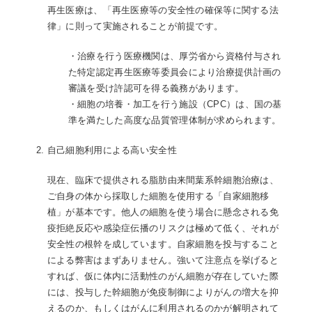
再生医療は、「再生医療等の安全性の確保等に関する法
律」に則って実施されることが前提です。
・治療を行う医療機関は、厚労省から資格付与され
た特定認定再生医療等委員会により治療提供計画の
審議を受け許認可を得る義務があります。
・細胞の培養・加工を行う施設（CPC）は、国の基
準を満たした高度な品質管理体制が求められます。
自己細胞利用による高い安全性
現在、臨床で提供される脂肪由来間葉系幹細胞治療は、
ご自身の体から採取した細胞を使用する「自家細胞移
植」が基本です。他人の細胞を使う場合に懸念される免
疫拒絶反応や感染症伝播のリスクは極めて低く、それが
安全性の根幹を成しています。自家細胞を投与すること
による弊害はまずありません。強いて注意点を挙げると
すれば、仮に体内に活動性のがん細胞が存在していた際
には、投与した幹細胞が免疫制御によりがんの増大を抑
えるのか、もしくはがんに利用されるのかが解明されて