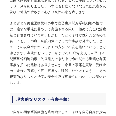
己由来間葉系幹細胞点滴投与）における死亡事案について公式
リリースがありました。不幸にもお亡くなりなられた患者さん
及びご遺族の皆さまに心より哀悼の意を表します。
さまざまな再生医療技術の中で自己由来間葉系幹細胞の投与
は、適切な手法に基づいて実施される限り、極めて安全な治療
法と評価されています。しかし、たとえそれが例外的なもので
あっても、この度、当該治療による死亡事故が発生したこと
で、その安全性について多くの方がご不安を抱いていることと
存じます。当院においては、今まで2,000件を超える自己由来
間葉系幹細胞治療に取り組んできた中で命に関わる重篤な有害
事象を招いた経験はありませんが、今回の事案を真摯に受け止
め、皆様に誤解なく再生医療をご理解いただけるように、その
現実的なリスクと治療の安全性及び可能性についてご説明いた
します。
現実的なリスク（有害事象）
ご自身の間葉系幹細胞を培養増殖して、それを自分自身に投与