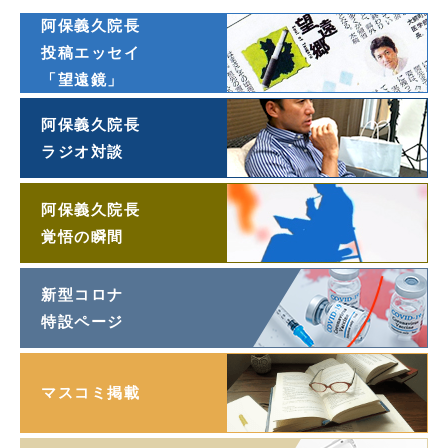
阿保義久院長
投稿エッセイ
「望遠鏡」
阿保義久院長
ラジオ対談
阿保義久院長
覚悟の瞬間
新型コロナ
特設ページ
マスコミ掲載