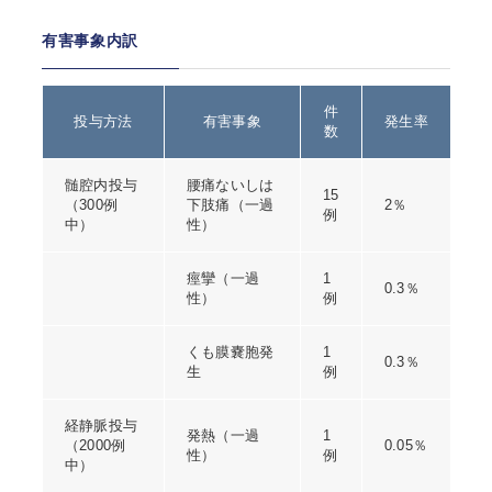
有害事象内訳
件
投与方法
有害事象
発生率
数
髄腔内投与
腰痛ないしは
15
（300例
下肢痛（一過
2％
例
中）
性）
痙攣（一過
1
0.3％
性）
例
くも膜嚢胞発
1
0.3％
生
例
経静脈投与
発熱（一過
1
（2000例
0.05％
性）
例
中）