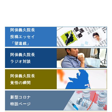
ダイヤモンド
オンライン連載
阿保義久院長
投稿エッセイ
「望遠鏡」
阿保義久院長
ラジオ対談
阿保義久院長
覚悟の瞬間
新型コロナ
特設ページ