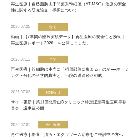
再生医療｜自己脂肪由来間葉系幹細胞（AT-MSC）治療の安全
性に関する研究論文 採択について
2026.07.25
全て
動画｜【7年間の臨床実績データ】再生医療の安全性と効果｜
再生医療レポート2026 を公開しました。
2026.07.11
全て
再生医療｜幹細胞は本当に「損傷部位に集まる」のか──ホーミ
ング・分化の科学的真実と、当院の送達経路戦略
2026.07.02
お知らせ
サイト更新｜第11回北青山Dクリニック特定認定再生医療等委
員会 議事録公開
2026.07.01
再生医療
再生医療｜培養上清液・エクソソーム治療をご検討中の方へ