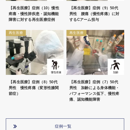
【再生医療】症例（10）慢性
【再生医療】症例（9）50代
疼痛・慢性肺疾患・認知機能
男性 腰痛（慢性疼痛）に対
障害に対する再生医療症例
するCアーム投与
再生医療
再生医療
【再生医療】症例（8）50代
【再生医療】症例（7）50代
男性 慢性疼痛（変形性膝関
男性 加齢による身体機能・
節症）
パフォーマンス低下、慢性疼
痛、認知機能障害
症例一覧