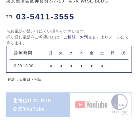
東京都渋谷区神宮前3-7-10 ARK WISE BLDG.
03-5411-3555
TEL:
※お電話が繋がりにくい場合がございます。
折り返し電話をご希望の方は「
ご相談・お問合せ
」よりメールにて
承ります。
診療時間
月
火
水
木
金
土
日
祝
9:30-18:00
●
●
●
●
●
●
-
-
休診：日曜日・祝日
北青山D.CLINIC
公式YouTube
著書一覧