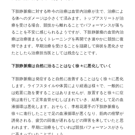
下肢静脈瘤に対する昨今の治療は血管内治療が主で、治療によ
る体へのダメージは小さくて済みます。トップアスリートが治
療を受ける場合、競技から離れることでパフォーマンスが落ち
ることを不安に感じられるようですが、下肢静脈瘤の血管内治
療は治療後まもなくトレーニングを再開でき速やかに競技に復
帰できます。早期治療を受けることを躊躇して病状を悪化させ
たとしたら治療担当医としては残念なことです。
下肢静脈瘤は自然に治ることはなく徐々に悪化していく
下肢静脈瘤は発症すると自然に改善することはなく徐々に悪化
します。ライフスタイルや体質により経過は様々で、一般的に
は処置に急を要することはありませんが、放置すると徐々に症
状は進行して正常血管がむしばまれていき、結果として足の血
液循環は悪化します。おそらく、李相花選手の下肢静脈瘤も
徐々に進行したことで足の血液循環が悪くなり、筋肉の痙攣が
誘発される、疲労の回復が遅れるなどの障害を来していたと思
われます。早期に治療をしていれば競技パフォーマンスがさら
に高まっていたことでしょう。