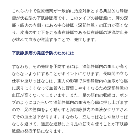
これらの中で医療機関が一般的に治療対象とする典型的な静脈
瘤が伏在型の下肢静脈瘤です。このタイプの静脈瘤は、脚の深
部（筋肉の内側）にある中心静脈（深部静脈）の圧力が高くな
り、皮膚のすぐ下を走る表在静脈である伏在静脈の逆流防止弁
が壊れて血液が逆流することで、発症します。
下肢静脈瘤の発症予防のためには
すなわち、その発症を予防するには、深部静脈内の血圧が高く
ならないようにすることがポイントになります。長時間の立ち
仕事や座りっぱなしは、重力の影響で深部静脈内の血液が心臓
に戻りにくくなって血管内に貯留しやすくなるため深部静脈の
血圧が高くなってしまいます。また、足の筋肉の収縮は、ポン
プのようにはたらいて深部静脈内の血液を心臓に押し上げます
ので、足の筋肉をよく動かすと深部静脈内の血液がクリアされ
てその血圧は下がります。すなわち、立ちっぱなしや座りっぱ
なしを避けて、適度な運動により足の筋肉を使うことが下肢静
脈瘤の発症予防になります。