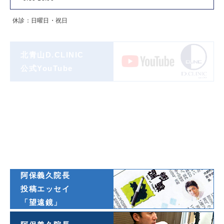
休診：日曜日・祝日
北青山D.CLINIC
公式YouTube
著書一覧
ダイヤモンド
オンライン連載
阿保義久院長
投稿エッセイ
「望遠鏡」