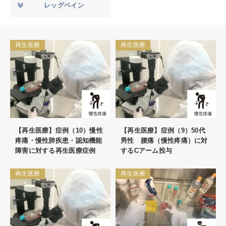
レッグベイン
再生医療
再生医療
【再生医療】症例（10）慢性
【再生医療】症例（9）50代
疼痛・慢性肺疾患・認知機能
男性 腰痛（慢性疼痛）に対
障害に対する再生医療症例
するCアーム投与
再生医療
再生医療