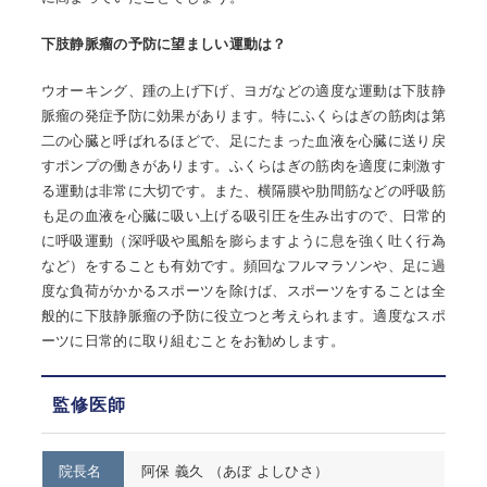
下肢静脈瘤の予防に望ましい運動は？
ウオーキング、踵の上げ下げ、ヨガなどの適度な運動は下肢静
脈瘤の発症予防に効果があります。特にふくらはぎの筋肉は第
二の心臓と呼ばれるほどで、足にたまった血液を心臓に送り戻
すポンプの働きがあります。ふくらはぎの筋肉を適度に刺激す
る運動は非常に大切です。また、横隔膜や肋間筋などの呼吸筋
も足の血液を心臓に吸い上げる吸引圧を生み出すので、日常的
に呼吸運動（深呼吸や風船を膨らますように息を強く吐く行為
など）をすることも有効です。頻回なフルマラソンや、足に過
度な負荷がかかるスポーツを除けば、スポーツをすることは全
般的に下肢静脈瘤の予防に役立つと考えられます。適度なスポ
ーツに日常的に取り組むことをお勧めします。
監修医師
院長名
阿保 義久 （あぼ よしひさ）