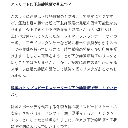
アスリートに下肢静脈瘤が目立つ？
このように運動は下肢静脈瘤の予防法として非常に大切です
が、運動も度を超すと逆に下肢静脈瘤の発症を促す可能性があ
ります。今まで多くの下肢静脈瘤の患者さん（のべ3万人以
上）の診療をしてきましたが、フルマラソンランナー、サッカ
ー選手、フラメンコダンサーなど足に相当の負荷がかかるスポ
ーツや趣味を持っている方に下肢静脈瘤の発症が多い印象を受
けます。もちろん運動をすることが下肢静脈瘤発症のリスクと
いうことではありません。しかし、極端に過度の負担がかかる
スポーツは足の静脈を酷使して破綻を招くリスクがあるかもし
れません。
韓国のトップスピードスケーターも下肢静脈瘤で苦しんでいた
よう
韓国スポーツ界を代表する冬季五輪の花「スピードスケートの
女帝」李相花（イ・サンファ 30）選手がとうとうリンクを
去ることになったと報道されました。彼女は下肢静脈瘤の症状
に慢性的に苦しんでいたようです。