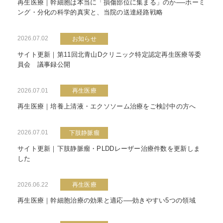
再生医療｜幹細胞は本当に「損傷部位に集まる」のか──ホーミ
ング・分化の科学的真実と、当院の送達経路戦略
2026.07.02
お知らせ
サイト更新｜第11回北青山Dクリニック特定認定再生医療等委
員会 議事録公開
2026.07.01
再生医療
再生医療｜培養上清液・エクソソーム治療をご検討中の方へ
2026.07.01
下肢静脈瘤
サイト更新｜下肢静脈瘤・PLDDレーザー治療件数を更新しま
した
2026.06.22
再生医療
再生医療｜幹細胞治療の効果と適応──効きやすい5つの領域