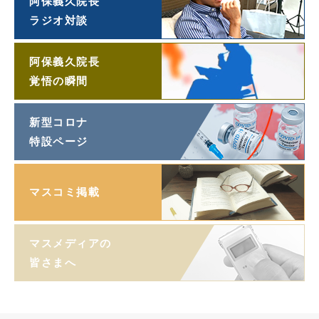
阿保義久院長
ラジオ対談
阿保義久院長
覚悟の瞬間
新型コロナ
特設ページ
マスコミ掲載
マスメディアの
皆さまへ