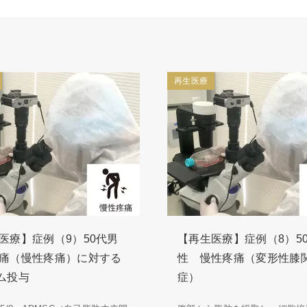
再生医療
医療】症例（9）50代男
【再生医療】症例（8）5
痛（慢性疼痛）に対する
性 慢性疼痛（変形性膝
ム投与
症）