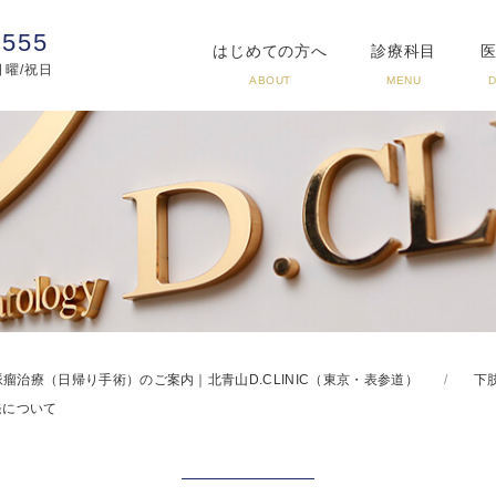
3555
はじめての方へ
診療科目
:日曜/祝日
ABOUT
MENU
瘤治療（日帰り手術）のご案内｜北青山D.CLINIC（東京・表参道）
下
発について