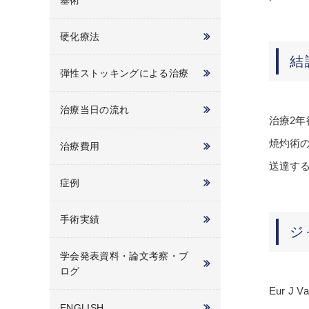
塞術
硬化療法
結
弾性ストッキングによる治療
治療当日の流れ
治療2
焼灼術
治療費用
送達す
症例
手術実績
ジ
学会発表資料・論文考察・ブ
ログ
Eur J Va
ENGLISH