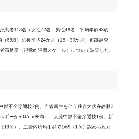
者118名（女性72名 男性46名 平均年齢48歳
術（69肢）の後平均24か月（18－30か月）追跡調査
者満足度（視覚的評価スケール）について調査した。
腿中部不全穿通枝2例、血管新生を伴う残存大伏在静脈2
ルギーが50J/cm未満〉、大腿中部不全穿通枝1例、新
60（18％）、血管内焼灼術群で1/69（1％）認められた