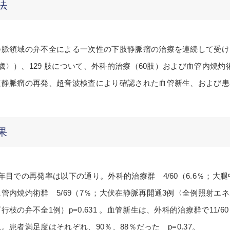
法
脈領域の弁不全による一次性の下肢静脈瘤の治療を連続して受けた患
68歳〉）、129 肢について、外科的治療（60肢）および血管内焼灼
肢静脈瘤の再発、超音波検査により確認された血管新生、および患
果
年目での再発率は以下の通り。外科的治療群 4/60（6.6％；大
管内焼灼術群 5/69（7％；大伏在静脈再開通3例〈全例照射エネ
行枝の弁不全1例）p=0.631 。血管新生は、外科的治療群で11/
001。患者満足度はそれぞれ、90％、88％だった p=0.37。