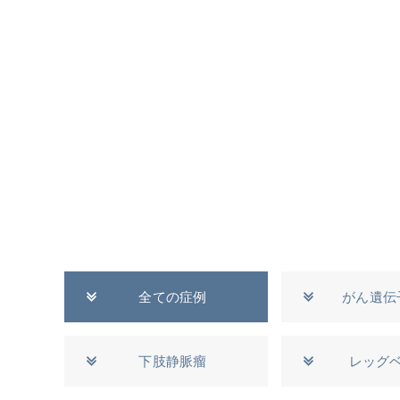
全ての症例
がん遺伝
下肢静脈瘤
レッグ