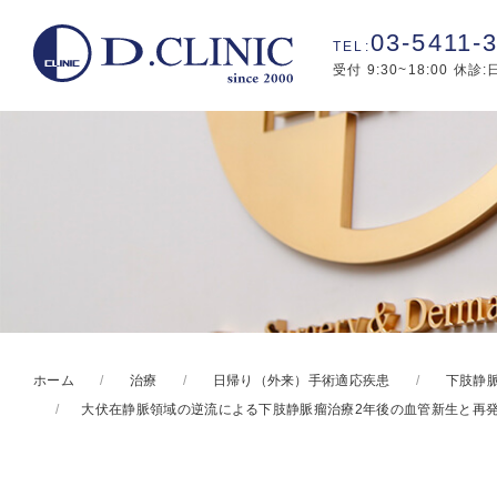
03-5411-
受付 9:30~18:00 休診
ホーム
治療
日帰り（外来）手術適応疾患
下肢静脈
大伏在静脈領域の逆流による下肢静脈瘤治療2年後の血管新生と再