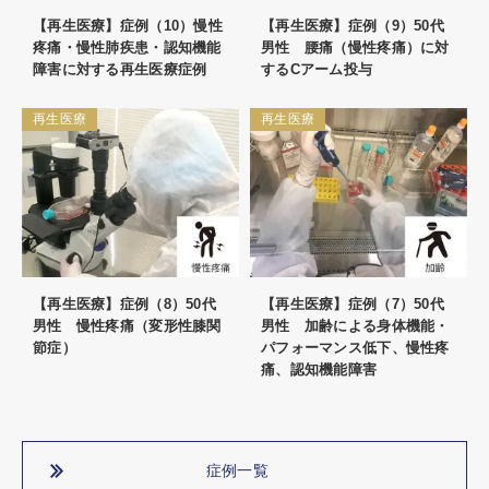
【再生医療】症例（10）慢性
【再生医療】症例（9）50代
疼痛・慢性肺疾患・認知機能
男性 腰痛（慢性疼痛）に対
障害に対する再生医療症例
するCアーム投与
再生医療
再生医療
【再生医療】症例（8）50代
【再生医療】症例（7）50代
男性 慢性疼痛（変形性膝関
男性 加齢による身体機能・
節症）
パフォーマンス低下、慢性疼
痛、認知機能障害
症例一覧