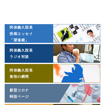
ダイヤモンド
オンライン連載
阿保義久院長
投稿エッセイ
「望遠鏡」
阿保義久院長
ラジオ対談
阿保義久院長
覚悟の瞬間
新型コロナ
特設ページ