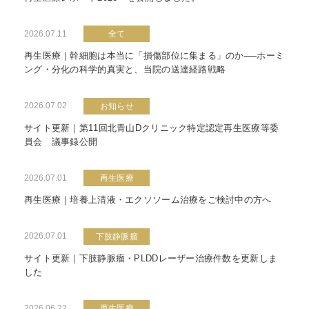
2026.07.11
全て
再生医療｜幹細胞は本当に「損傷部位に集まる」のか──ホーミ
ング・分化の科学的真実と、当院の送達経路戦略
2026.07.02
お知らせ
サイト更新｜第11回北青山Dクリニック特定認定再生医療等委
員会 議事録公開
2026.07.01
再生医療
再生医療｜培養上清液・エクソソーム治療をご検討中の方へ
2026.07.01
下肢静脈瘤
サイト更新｜下肢静脈瘤・PLDDレーザー治療件数を更新しま
した
2026.06.22
再生医療