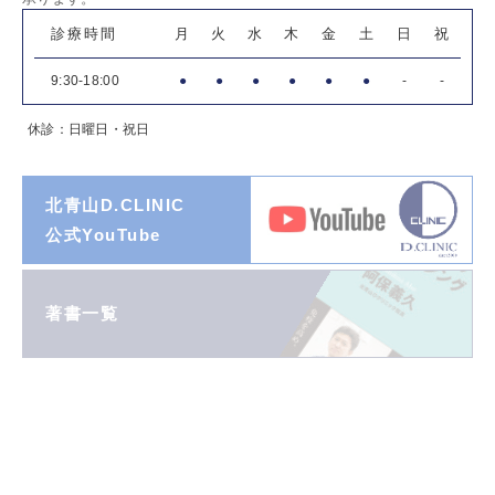
診療時間
月
火
水
木
金
土
日
祝
9:30-18:00
●
●
●
●
●
●
-
-
休診：日曜日・祝日
北青山D.CLINIC
公式YouTube
著書一覧
ダイヤモンド
オンライン連載
阿保義久院長