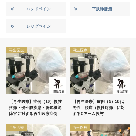
ハンドベイン
下肢静脈瘤
レッグベイン
再生医療
再生医療
【再生医療】症例（10）慢性
【再生医療】症例（9）50代
疼痛・慢性肺疾患・認知機能
男性 腰痛（慢性疼痛）に対
障害に対する再生医療症例
するCアーム投与
再生医療
再生医療