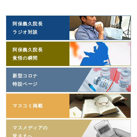
投稿エッセイ
「望遠鏡」
阿保義久院長
ラジオ対談
阿保義久院長
覚悟の瞬間
新型コロナ
特設ページ
マスコミ掲載
マスメディアの
皆さまへ