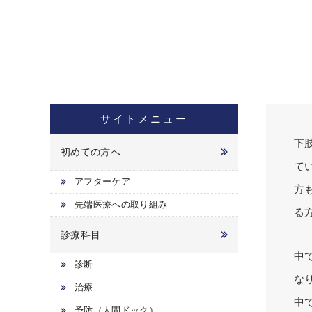
サイトメニュー
下
初めての方へ
て
アフターケア
方
先端医療への取り組み
る
診療科目
中
診断
な
治療
中
予防（人間ドック）