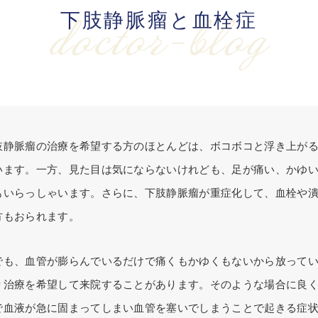
下肢静脈瘤と血栓症
doctor-blog
肢静脈瘤の治療を希望する方のほとんどは、ボコボコと浮き上が
います。一方、見た目は気にならないけれども、足が痛い、かゆ
もいらっしゃいます。さらに、下肢静脈瘤が重症化して、血栓や
方もおられます。
でも、血管が膨らんでいるだけで痛くもかゆくもないから放って
り治療を希望して来院することがあります。そのような場合に良
で血液が急に固まってしまい血管を塞いでしまうことで起きる症