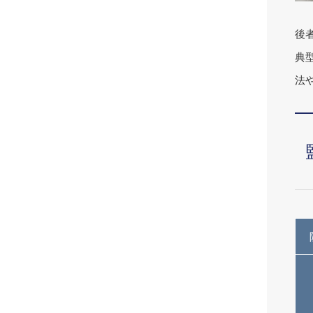
後
典
法