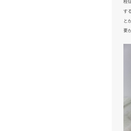
栓
す
と
要