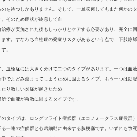
るのを待つしかありません。そして、一旦収束してもまた何かの
す。そのため症状が終息して血
内治療が実施された後もしっかりとケアする必要があり、完全に
ります。すなわち血栓症の発症リスクがあるという点で、下肢静
ます。
て、血栓症には大きく分けて二つのタイプがあります。一つは血
の中でよどみ溜まってしまうために固まるタイプ、もう一つは動
したり激しい炎症が起きたため
局所で血液が急激に固まるタイプです。
者のタイプは、ロングフライト症候群（エコノミークラス症候群
至る一連の症候群と心房細動に由来する脳梗塞です。いずれも致