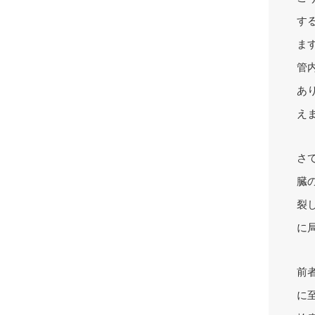
す
ま
管
あ
え
さ
臓
裂
に
前
に