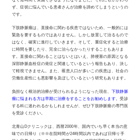
ず、症状に悩んでいる患者さんが治療を諦めてしまうというの
です。
下肢静脈瘤は、直接命に関わる疾患ではないため、一般的には
緊急を要するものではありません。しかし放置して治るもので
はなく、確実に進行していきます。そして、重症化すると治療
に時間を要したり、完全に治らなかったりすることもありま
す。直接命に関わることはないとはいえ、肺梗塞の原因となる
深部静脈血栓症の発症と関連しているという報告もあり、決し
て軽視できません。また、罹患人口が多いこの疾患は、社会の
労働生産性にも悪影響を及ぼしているという研究もあります。
負担なく根治的治療が受けられるようになった現在、
下肢静脈
瘤に悩まれる方は早期に治療をすることをお勧めします
。受診
する科に迷われるかもしれませんが、ぜひ下肢静脈瘤の専門医
を受診ください。
北青山Dクリニックは、西暦2000年、国内でいち早く本当の意
味での日帰り（※※在院時間が24時間以内であれば日帰り手