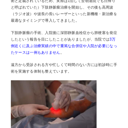
術と定義されているため、実際は1泊して翌朝退院でも日帰り
と呼ばれていた）下肢静脈瘤治療を開始し、その後も高周波
（ラジオ波）や波長の長いレーザーといった新機種・新治療を
最適なタイミングで導入してきました。
下肢静脈瘤の手術、入院後に深部静脈血栓症から肺梗塞を発症
したという報告を目にしたことがありましたが、当院では
3万
例近くに及ぶ治療実績の中で重篤な合併症や入院が必要になっ
たケースは一例もありません
。
遠方から受診される方や忙しくて時間のない方には初診時に手
術を実施する体制も整えています。