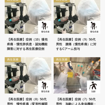
【再生医療】症例（10）慢性
【再生医療】症例（9）50代
疼痛・慢性肺疾患・認知機能
男性 腰痛（慢性疼痛）に対
障害に対する再生医療症例
するCアーム投与
再生医療
再生医療
【再生医療】症例（8）50代
【再生医療】症例（7）50代
男性 慢性疼痛（変形性膝関
男性 加齢による身体機能・