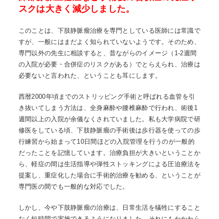
スクは大きく減少しました。
このことは、下肢静脈瘤治療を専門としている医師には常識で
すが、一般にはまだよく知られていないようです。そのため、
専門以外の先生に相談すると、昔ながらのイメージ（1-2週間
の入院が必要・合併症のリスクがある）でとらえられ、治療は
必要ないと言われた、ということも耳にします。
西暦2000年頃までのストリッピング手術と呼ばれる血管を引
き抜いてしまう方法は、全身麻酔や腰椎麻酔で行われ、術後1
週間以上の入院が余儀なくされていました。私も大学病院で研
修医をしている頃、下肢静脈瘤の手術後は歩行器を使っての歩
行練習から始まって10日間ほどの入院管理を行うのが一般的
だったことを記憶しています。治療負担が大きいということか
ら、軽症の間は生活指導や弾性ストッキングによる圧迫療法を
提案し、重症化した場合に手術的治療を勧める、ということが
専門医の間でも一般的な対応でした。
しかし、今や下肢静脈瘤の治療は、日常生活を犠牲にすること
なく短時間で実施できるようになりました。それにもかかわら