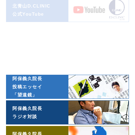
北青山D.CLINIC
公式YouTube
著書一覧
ダイヤモンド
オンライン連載
阿保義久院長
投稿エッセイ
「望遠鏡」
阿保義久院長
ラジオ対談
阿保義久院長