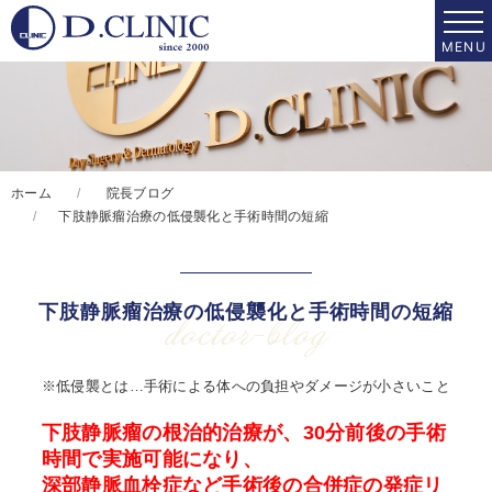
ホーム
院長ブログ
下肢静脈瘤治療の低侵襲化と手術時間の短縮
下肢静脈瘤治療の低侵襲化と手術時間の短縮
doctor-blog
※低侵襲とは…手術による体への負担やダメージが小さいこと
下肢静脈瘤の根治的治療が、30分前後の手術
時間で実施可能になり、
深部静脈血栓症など手術後の合併症の発症リ