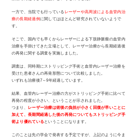
一方で、当院でも行っている
レーザーや高周波による血管内治
療の長期経過例
に関してはほとんど研究されていないようで
す。
そこで、国内でも早くからレーザーによる下肢静脈瘤の血管内
治療を手掛けてきた立場として、レーザー治療から長期経過後
の再発に関する調査を実施しました。
調査は、同時期にストリッピング手術と血管内レーザー治療を
受けた患者さんの再発形態について比較しました。
いずれも治療後7～9年経過しています。
結果、血管内レーザー治療の方がストリッピング手術に比べて
再発の程度が小さい、ということが示されました。
つまり、
レーザー治療は術後の負担が小さく回復が早いことに
加えて、長期間経過した後の再発についてもストリッピング手
術より優れている
ということになります。
このことは先の学会で発表する予定ですが、上記のように今ま