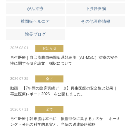
がん治療
下肢静脈瘤
椎間板ヘルニア
その他医療情報
院長ブログ
2026.08.01
お知らせ
再生医療｜自己脂肪由来間葉系幹細胞（AT-MSC）治療の安全
性に関する研究論文 採択について
2026.07.25
全て
動画｜【7年間の臨床実績データ】再生医療の安全性と効果｜
再生医療レポート2026 を公開しました。
2026.07.11
全て
再生医療｜幹細胞は本当に「損傷部位に集まる」のか──ホーミ
ング・分化の科学的真実と、当院の送達経路戦略