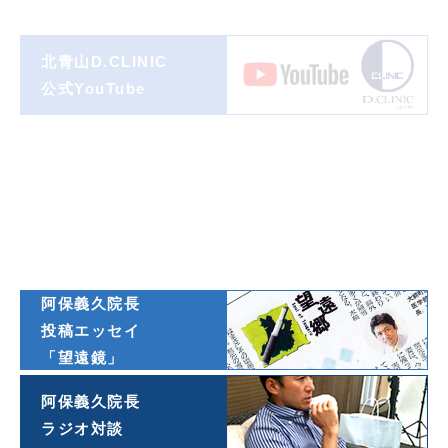
北青山D.CLINIC
公式YouTube
著書一覧
ダイヤモンド
オンライン連載
阿保義久院長
投稿エッセイ
「望遠鏡」
阿保義久院長
ラジオ対談