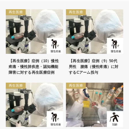
再生医療
再生医療
【再生医療】症例（10）慢性
【再生医療】症例（9）50代
疼痛・慢性肺疾患・認知機能
男性 腰痛（慢性疼痛）に対
障害に対する再生医療症例
するCアーム投与
再生医療
再生医療