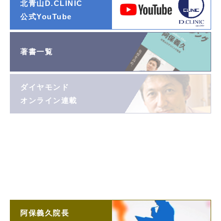
北青山D.CLINIC
公式YouTube
著書一覧
ダイヤモンド
オンライン連載
阿保義久院長
投稿エッセイ
「望遠鏡」
阿保義久院長
ラジオ対談
阿保義久院長