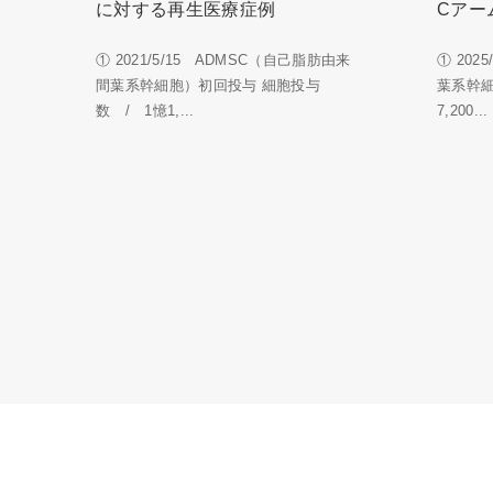
に対する再生医療症例
Cアー
① 2021/5/15 ADMSC（自己脂肪由来
① 202
間葉系幹細胞）初回投与 細胞投与
葉系幹
数 / 1憶1,...
7,200...