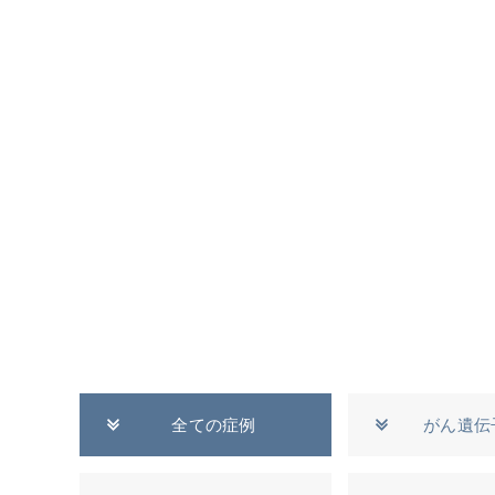
全ての症例
がん遺伝