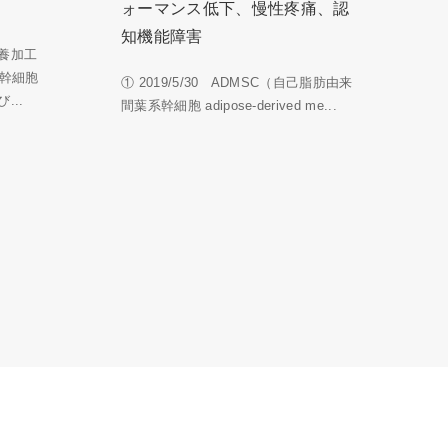
ォーマンス低下、慢性疼痛、認
知機能障害
養加工
系幹細胞
① 2019/5/30 ADMSC（自己脂肪由来
...
間葉系幹細胞 adipose-derived me...