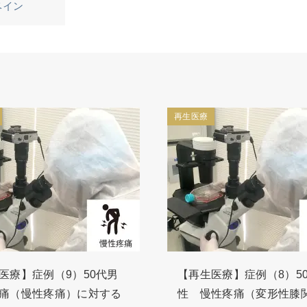
ベイン
再生医療
医療】症例（9）50代男
【再生医療】症例（8）5
痛（慢性疼痛）に対する
性 慢性疼痛（変形性膝