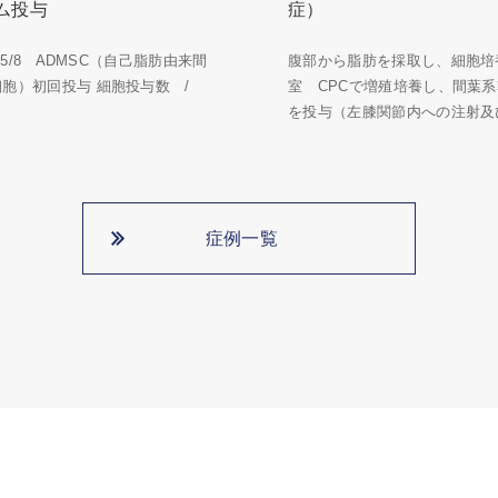
ム投与
症）
5/5/8 ADMSC（自己脂肪由来間
腹部から脂肪を採取し、細胞培
細胞）初回投与 細胞投与数 /
室 CPCで増殖培養し、間葉
を投与（左膝関節内への注射及び
症例一覧