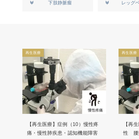
下肢静脈瘤
レッグ
再生医療
再生医療
【再生医療】症例（10）慢性疼
【再生
痛・慢性肺疾患・認知機能障害
性 腰