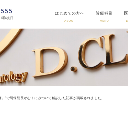
3555
はじめての方へ
診療科目
:日曜/祝日
ABOUT
MENU
支度」”で阿保院長がむくにみついて解説した記事が掲載されました。