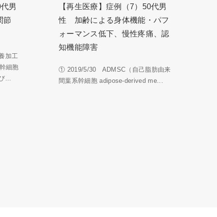
0代男
【再生医療】症例（7）50代男
関節
性 加齢による身体機能・パフ
ォーマンス低下、慢性疼痛、認
知機能障害
養加工
系幹細胞
① 2019/5/30 ADMSC（自己脂肪由来
...
間葉系幹細胞 adipose-derived me...