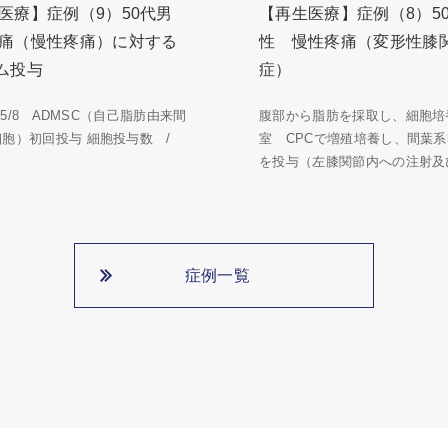
医療】症例（9）50代男
【再生医療】症例（8）5
痛（慢性疼痛）に対する
性 慢性疼痛（変形性膝
ム投与
症）
5/5/8 ADMSC（自己脂肪由来間
腹部から脂肪を採取し、細胞培
細胞）初回投与 細胞投与数 /
室 CPCで増殖培養し、間葉
を投与（左膝関節内への注射及び
症例一覧