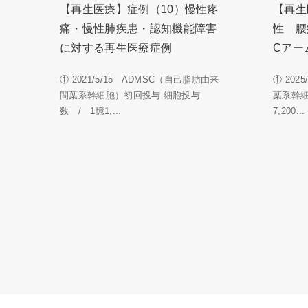
【再生医療】症例（10）慢性疼
【再生
痛・慢性肺疾患・認知機能障害
性 腰
に対する再生医療症例
Cアー
① 2021/5/15 ADMSC（自己脂肪由来
① 202
間葉系幹細胞）初回投与 細胞投与
葉系幹
数 / 1憶1,...
7,200...