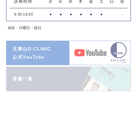
診療時間
月
火
水
木
金
土
日
祝
9:30-18:00
●
●
●
●
●
●
-
-
休診：日曜日・祝日
北青山D.CLINIC
公式YouTube
著書一覧
ダイヤモンド
オンライン連載
阿保義久院長
投稿エッセイ