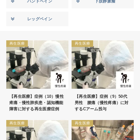
ハンドベイン
下肢静脈瘤
レッグベイン
再生医療
再生医療
【再生医療】症例（10）慢性
【再生医療】症例（9）50代
疼痛・慢性肺疾患・認知機能
男性 腰痛（慢性疼痛）に対
障害に対する再生医療症例
するCアーム投与
再生医療
再生医療