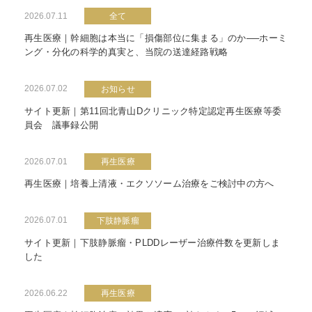
2026.07.11
全て
再生医療｜幹細胞は本当に「損傷部位に集まる」のか──ホーミ
ング・分化の科学的真実と、当院の送達経路戦略
2026.07.02
お知らせ
サイト更新｜第11回北青山Dクリニック特定認定再生医療等委
員会 議事録公開
2026.07.01
再生医療
再生医療｜培養上清液・エクソソーム治療をご検討中の方へ
2026.07.01
下肢静脈瘤
サイト更新｜下肢静脈瘤・PLDDレーザー治療件数を更新しま
した
2026.06.22
再生医療