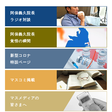
「望遠鏡」
阿保義久院長
ラジオ対談
阿保義久院長
覚悟の瞬間
新型コロナ
特設ページ
マスコミ掲載
マスメディアの
皆さまへ