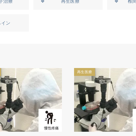
子治療
再生医療
椎
ベイン
再生医療