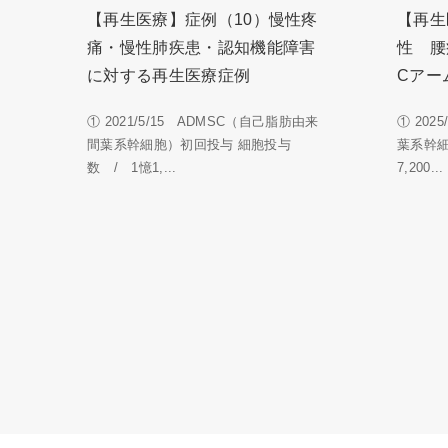
【再生医療】症例（10）慢性疼
【再生
痛・慢性肺疾患・認知機能障害
性 腰
に対する再生医療症例
Cアー
① 2021/5/15 ADMSC（自己脂肪由来
① 202
間葉系幹細胞）初回投与 細胞投与
葉系幹
数 / 1憶1,...
7,200...