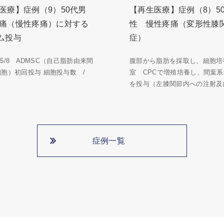
医療】症例（9）50代男
【再生医療】症例（8）5
痛（慢性疼痛）に対する
性 慢性疼痛（変形性膝
ム投与
症）
5/5/8 ADMSC（自己脂肪由来間
腹部から脂肪を採取し、細胞培
細胞）初回投与 細胞投与数 /
室 CPCで増殖培養し、間葉
を投与（左膝関節内への注射及び
症例一覧