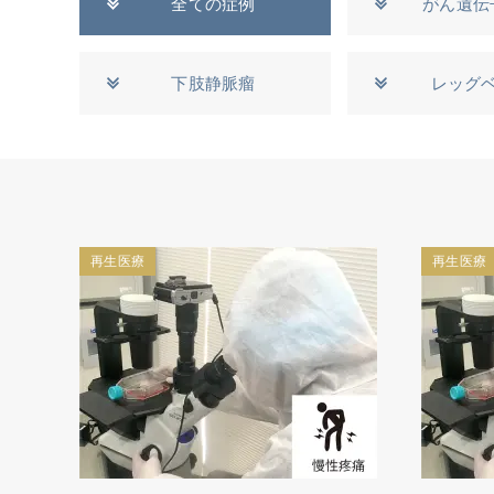
全ての症例
がん遺伝
下肢静脈瘤
レッグ
再生医療
再生医療