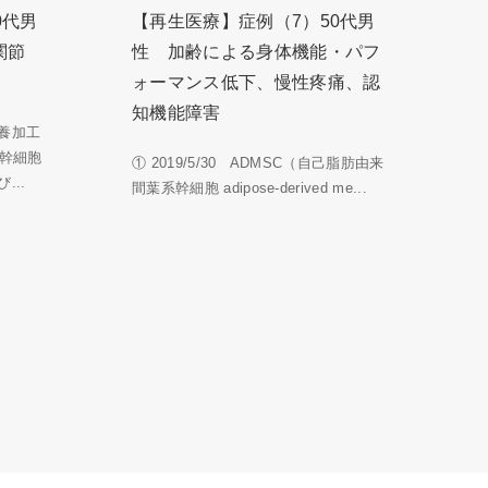
0代男
【再生医療】症例（7）50代男
関節
性 加齢による身体機能・パフ
ォーマンス低下、慢性疼痛、認
知機能障害
養加工
系幹細胞
① 2019/5/30 ADMSC（自己脂肪由来
...
間葉系幹細胞 adipose-derived me...