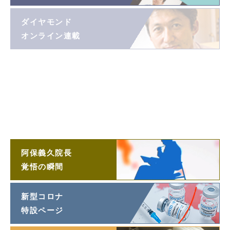
ダイヤモンド
オンライン連載
阿保義久院長
投稿エッセイ
「望遠鏡」
阿保義久院長
ラジオ対談
阿保義久院長
覚悟の瞬間
新型コロナ
特設ページ