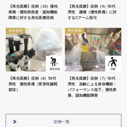
【再生医療】症例（10）慢性
【再生医療】症例（9）50代
疼痛・慢性肺疾患・認知機能
男性 腰痛（慢性疼痛）に対
障害に対する再生医療症例
するCアーム投与
再生医療
再生医療
【再生医療】症例（8）50代
【再生医療】症例（7）50代
男性 慢性疼痛（変形性膝関
男性 加齢による身体機能・
節症）
パフォーマンス低下、慢性疼
痛、認知機能障害
症例一覧