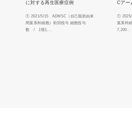
に対する再生医療症例
Cアー
① 2021/5/15 ADMSC（自己脂肪由来
① 202
間葉系幹細胞）初回投与 細胞投与
葉系幹
数 / 1憶1,...
7,200...