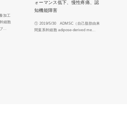
ォーマンス低下、慢性疼痛、認
知機能障害
養加工
系幹細胞
① 2019/5/30 ADMSC（自己脂肪由来
...
間葉系幹細胞 adipose-derived me...