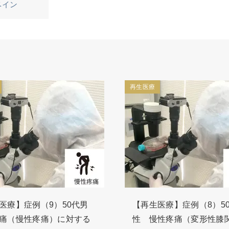
ベイン
再生医療
医療】症例（9）50代男
【再生医療】症例（8）5
痛（慢性疼痛）に対する
性 慢性疼痛（変形性膝