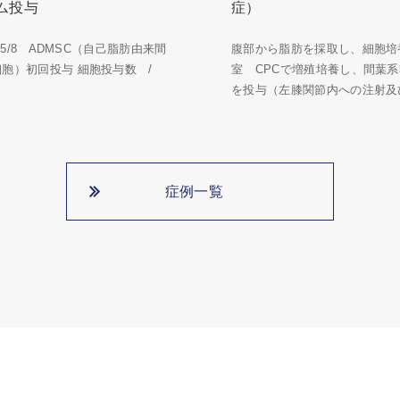
ム投与
症）
5/5/8 ADMSC（自己脂肪由来間
腹部から脂肪を採取し、細胞培
細胞）初回投与 細胞投与数 /
室 CPCで増殖培養し、間葉
を投与（左膝関節内への注射及び
症例一覧