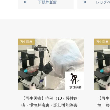
下肢静脈瘤
レッグ
再生医療
再生医療
【再生医療】症例（10）慢性疼
【再生
痛・慢性肺疾患・認知機能障害
性 腰