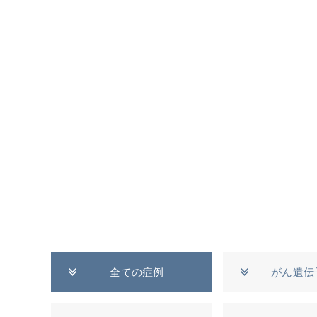
全ての症例
がん遺伝