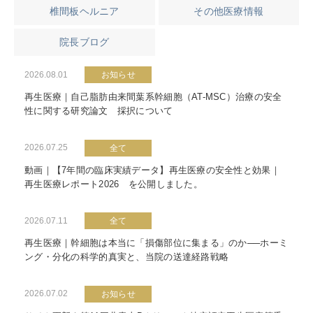
椎間板ヘルニア
その他医療情報
院長ブログ
2026.08.01
お知らせ
再生医療｜自己脂肪由来間葉系幹細胞（AT-MSC）治療の安全
性に関する研究論文 採択について
2026.07.25
全て
動画｜【7年間の臨床実績データ】再生医療の安全性と効果｜
再生医療レポート2026 を公開しました。
2026.07.11
全て
再生医療｜幹細胞は本当に「損傷部位に集まる」のか──ホーミ
ング・分化の科学的真実と、当院の送達経路戦略
2026.07.02
お知らせ