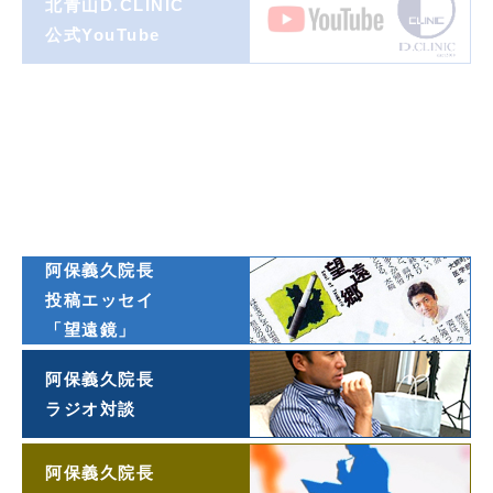
北青山D.CLINIC
公式YouTube
著書一覧
ダイヤモンド
オンライン連載
阿保義久院長
投稿エッセイ
「望遠鏡」
阿保義久院長
ラジオ対談
阿保義久院長