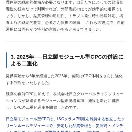
理体制の継続的整備が必要となります。自分たちにとっての経済合
理性の観点だけで判断すれば、外部委託のほうが効率的な選択でし
ょう。しかし、品質管理の透明性、トラブル発生時の迅速対応、培
養工程の継続的改善、患者さん負担の軽減──これらの観点で、自前
運用には固有かつ特別の意義があると考えてきました。
3. 2025年──日立製モジュール型CPCの併設に
よる二重化
提供開始から6年が経過した2025年、当院はCPC体制をさらに強化
する判断をいたしました。
既存の自前CPCに加えて、株式会社日立グローバルライフソリュー
ションズが製造するモジュール型細胞培養加工施設を新たに併設
し、CPCの二重化運用を開始したのです。
日立製モジュール型CPCは、ISOクラス7環境を維持する独立したク
リーンルームモジュールで、安定した品質管理と、災害時・メンテ