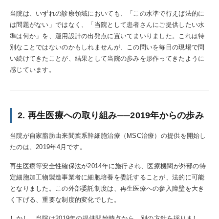
当院は、いずれの診療領域においても、「この水準で行えば法的に
は問題がない」ではなく、「当院として患者さんにご提供したい水
準は何か」を、運用設計の出発点に置いてまいりました。これは特
別なことではないのかもしれませんが、この問いを毎日の現場で問
い続けてきたことが、結果として当院の歩みを形作ってきたように
感じています。
2. 再生医療への取り組み──2019年からの歩み
当院が自家脂肪由来間葉系幹細胞治療（MSC治療）の提供を開始し
たのは、2019年4月です。
再生医療等安全性確保法が2014年に施行され、医療機関が外部の特
定細胞加工物製造事業者に細胞培養を委託することが、法的に可能
となりました。この外部委託制度は、再生医療への参入障壁を大き
く下げる、重要な制度的変化でした。
しかし、当院は2019年の提供開始時点から、別の方針を採りまし