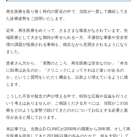
再生医療を取り巻く時代の変化の中で、当院が一貫して継続してき
た診療姿勢をご説明いたします。
近年、再生医療をめぐって、さまざまな報道がなされています。先
端医療として大きな期待が寄せられる一方、不適切な事案や安全管
理の課題が指摘される事例も、残念ながら見聞きされるようになり
ました。
患者さん方から、「実際のところ、再生医療は安全なのか」「本当
に効果はあるのか」「クリニックによってそれほど違いがあるの
か」というご質問をいただく機会も、以前より増えているように感
じます。
こうした不安や疑念の声が増える中で、特別な広報や反論を行うと
いう考えはありませんが、ご相談くださる方々には、当院がこの治
療をどのような姿勢で続けてきたのかについてお伝えする必要と責
任があると感じております。
本記事では、北青山D.CLINICが2000年の開業から26年間、そして再
生医療を提供してきた2019年以降の歩みのなかで、何を大切にして