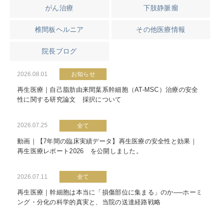
がん治療
下肢静脈瘤
椎間板ヘルニア
その他医療情報
院長ブログ
2026.08.01
お知らせ
再生医療｜自己脂肪由来間葉系幹細胞（AT-MSC）治療の安全
性に関する研究論文 採択について
2026.07.25
全て
動画｜【7年間の臨床実績データ】再生医療の安全性と効果｜
再生医療レポート2026 を公開しました。
2026.07.11
全て
再生医療｜幹細胞は本当に「損傷部位に集まる」のか──ホーミ
ング・分化の科学的真実と、当院の送達経路戦略