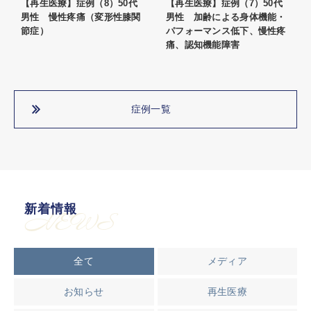
【再生医療】症例（8）50代
【再生医療】症例（7）50代
男性 慢性疼痛（変形性膝関
男性 加齢による身体機能・
節症）
パフォーマンス低下、慢性疼
痛、認知機能障害
症例一覧
新着情報
NEWS
全て
メディア
お知らせ
再生医療