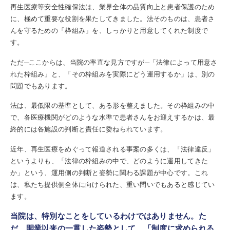
再生医療等安全性確保法は、業界全体の品質向上と患者保護のため
に、極めて重要な役割を果たしてきました。法そのものは、患者さ
んを守るための「枠組み」を、しっかりと用意してくれた制度で
す。
ただ─ここからは、当院の率直な見方ですが─「法律によって用意さ
れた枠組み」と、「その枠組みを実際にどう運用するか」は、別の
問題でもあります。
法は、最低限の基準として、ある形を整えました。その枠組みの中
で、各医療機関がどのような水準で患者さんをお迎えするかは、最
終的には各施設の判断と責任に委ねられています。
近年、再生医療をめぐって報道される事案の多くは、「法律違反」
というよりも、「法律の枠組みの中で、どのように運用してきた
か」という、運用側の判断と姿勢に関わる課題が中心です。これ
は、私たち提供側全体に向けられた、重い問いでもあると感じてい
ます。
当院は、特別なことをしているわけではありません。た
だ、開業以来の一貫した姿勢として、「制度に求められる