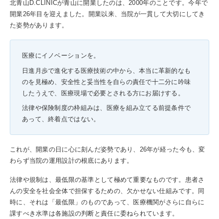
北青山D.CLINICが青山に開業したのは、2000年のことです。今年で
開業26年目を迎えました。開業以来、当院が一貫して大切にしてき
た姿勢があります。
医療にイノベーションを。
日進月歩で進化する医療技術の中から、本当に革新的なも
のを見極め、安全性と妥当性を自らの責任で十二分に吟味
したうえで、医療現場で必要とされる方にお届けする。
法律や保険制度の枠組みは、医療を組み立てる前提条件で
あって、終着点ではない。
これが、開業の日に心に刻んだ姿勢であり、26年が経った今も、変
わらず当院の運用設計の根底にあります。
法律や規制は、最低限の基準として極めて重要なものです。患者さ
んの安全を社会全体で担保するための、欠かせない仕組みです。同
時に、それは「最低限」のものであって、医療機関がさらに自らに
課すべき水準は各施設の判断と責任に委ねられています。