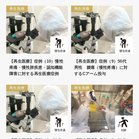
再生医療
再生医療
【再生医療】症例（10）慢性
【再生医療】症例（9）50代
疼痛・慢性肺疾患・認知機能
男性 腰痛（慢性疼痛）に対
障害に対する再生医療症例
するCアーム投与
再生医療
再生医療