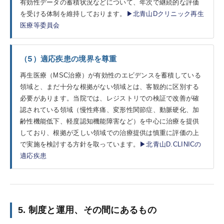
有効性データの蓄積状況などについて、年次で継続的な評価
を受ける体制を維持しております。
▶北青山Dクリニック再生
医療等委員会
（5）適応疾患の境界を尊重
再生医療（MSC治療）が有効性のエビデンスを蓄積している
領域と、まだ十分な根拠がない領域とは、客観的に区別する
必要があります。当院では、レジストリでの検証で改善が確
認されている領域（慢性疼痛、変形性関節症、動脈硬化、加
齢性機能低下、軽度認知機能障害など）を中心に治療を提供
しており、根拠が乏しい領域での治療提供は慎重に評価の上
で実施を検討する方針を取っています。
▶北青山D.CLINICの
適応疾患
5. 制度と運用、その間にあるもの