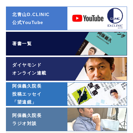
北青山D.CLINIC
公式YouTube
著書一覧
ダイヤモンド
オンライン連載
阿保義久院長
投稿エッセイ
「望遠鏡」
阿保義久院長
ラジオ対談