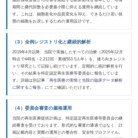
期間と継代回数を必要最小限に抑える運用を継続していま
す。これは、細胞老化や品質変化を抑え、できるだけ若い状
態の細胞をお戻しするための運用設計です。
（3）全例レジストリ化と継続的解析
2019年4月以降、当院で実施したすべての治療（2025年12月
時点で449名・2,212回・累積553.5人年）を、後ろ向きレジス
トリ研究として記録し続けています。定期的に統計解析を行
い、その結果を特定認定再生医療等委員会に報告していま
す。詳細は別記事
「再生医療の実情と当院の臨床データ解析
に関するご報告」
にてご確認いただけます。
（4）委員会審査の厳格運用
当院の再生医療提供計画は、特定認定再生医療等委員会の継
続審査を受けております。形式的な審査の通過ではなく、計
画記載内容と実際の運用との整合性、安全性プロファイル、