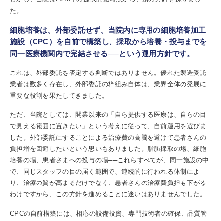
た。
細胞培養は、外部委託せず、当院内に専用の細胞培養加工
施設（CPC）を自前で構築し、採取から培養・投与までを
同一医療機関内で完結させる──という運用方針です。
これは、外部委託を否定する判断ではありません。優れた製造受託
業者は数多く存在し、外部委託の枠組み自体は、業界全体の発展に
重要な役割を果たしてきました。
ただ、当院としては、開業以来の「自ら提供する医療は、自らの目
で見える範囲に置きたい」という考えに従って、自前運用を選びま
した。外部委託にすることによる治療費の高騰を避けて患者さんの
負担増を回避したいという思いもありました。脂肪採取の場、細胞
培養の場、患者さまへの投与の場──これらすべてが、同一施設の中
で、同じスタッフの目の届く範囲で、連続的に行われる体制によ
り、治療の質が高まるだけでなく、患者さんの治療費負担も下がる
わけですから、この方針を進めることに迷いはありませんでした。
CPCの自前構築には、相応の設備投資、専門技術者の確保、品質管