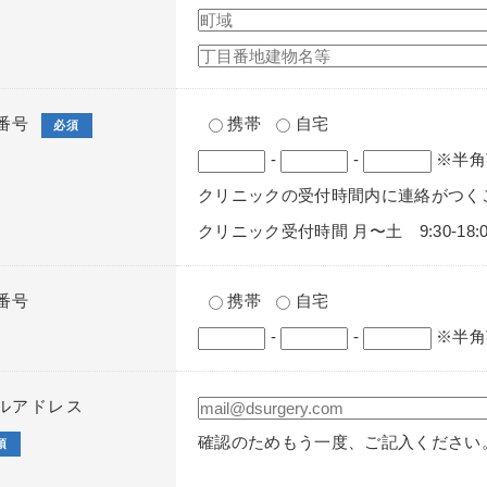
番号
携帯
自宅
必須
-
-
※半角
クリニックの受付時間内に連絡がつく
クリニック受付時間 月〜土 9:30-18:0
番号
携帯
自宅
-
-
※半角
ルアドレス
確認のためもう一度、ご記入ください
須