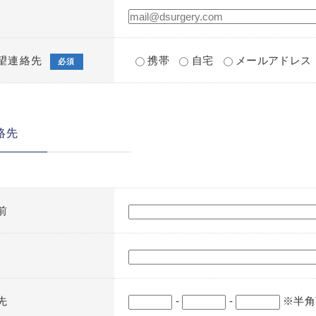
望連絡先
携帯
自宅
メールアドレス
必須
絡先
前
先
-
-
※半角