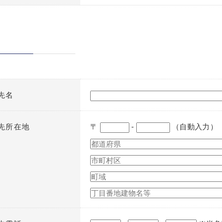
先名
先所在地
〒
-
（自動入力）