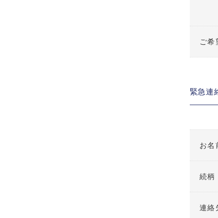
ご希
緊急連
お名
続柄
連絡