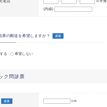
先電話
-
-
※半角
(内線)
結果の郵送を希望しますか？
必須
する
希望しない
ック問診票
cm
必須