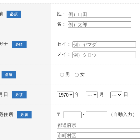
前
姓：
必須
名：
ガナ
セイ：
必須
メイ：
男
女
必須
月日
年
月
日
必須
宅住所
〒
-
（自動入力）
必須