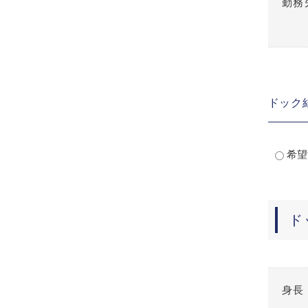
勤務
ドック
希望
ド
身長