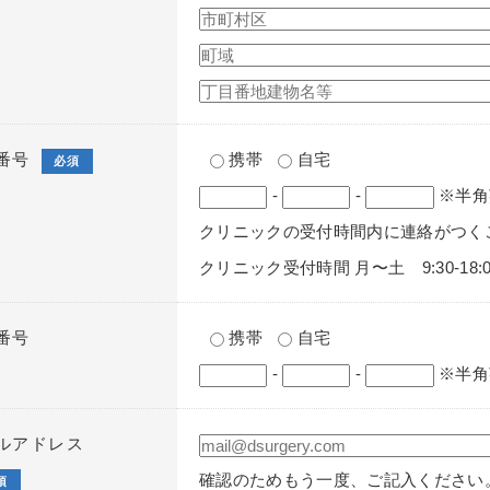
番号
携帯
自宅
必須
-
-
※半角
クリニックの受付時間内に連絡がつく
クリニック受付時間 月〜土 9:30-18:0
番号
携帯
自宅
-
-
※半角
ルアドレス
確認のためもう一度、ご記入ください
須