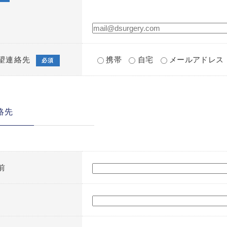
望連絡先
携帯
自宅
メールアドレス
必須
絡先
前