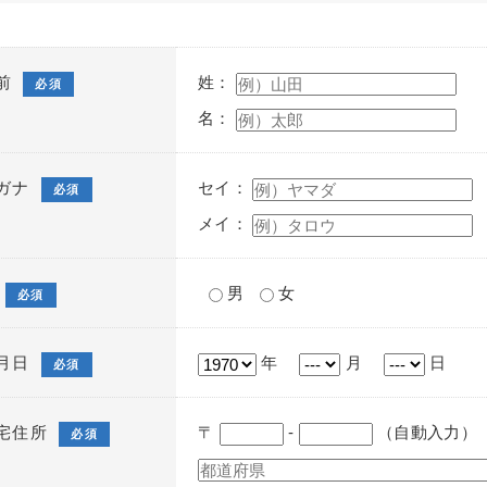
前
姓：
必須
名：
ガナ
セイ：
必須
メイ：
男
女
必須
月日
年
月
日
必須
宅住所
〒
-
（自動入力）
必須