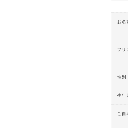
お名
フリ
性別
生年
ご自