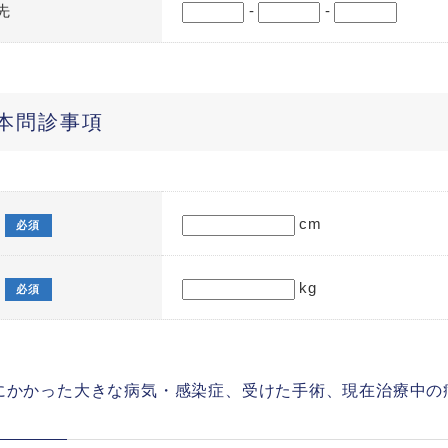
先
-
-
本問診事項
cm
必須
kg
必須
去にかかった大きな病気・感染症、受けた手術、現在治療中