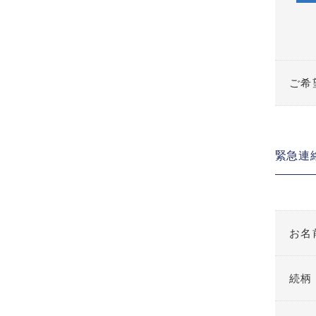
ご希
緊急連
お名
続柄