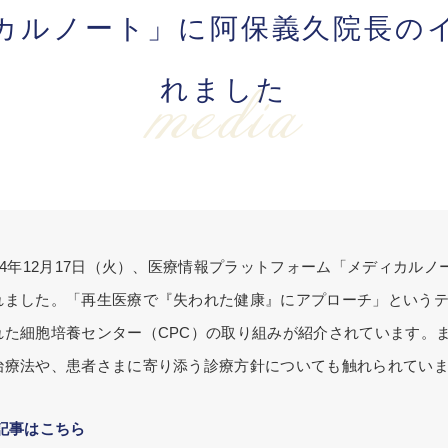
カルノート」に阿保義久院長の
れました
media
024年12月17日（火）、医療情報プラットフォーム「メディカル
れました。「再生医療で『失われた健康』にアプローチ」という
れた細胞培養センター（CPC）の取り組みが紹介されています。
治療法や、患者さまに寄り添う診療方針についても触れられてい
 記事はこちら