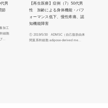
0代男
【再生医療】症例（7）50代男
関節
性 加齢による身体機能・パフ
ォーマンス低下、慢性疼痛、認
知機能障害
養加工
系幹細胞
① 2019/5/30 ADMSC（自己脂肪由来
...
間葉系幹細胞 adipose-derived me...