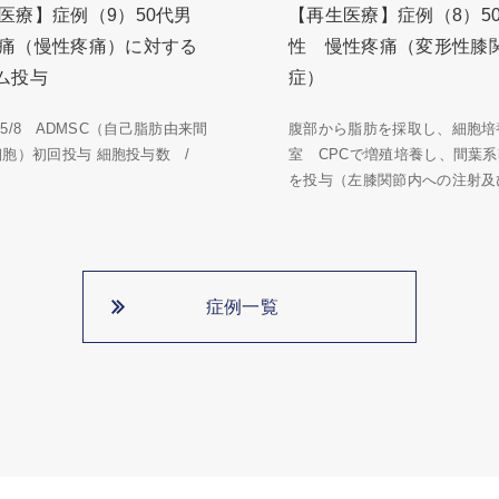
医療】症例（9）50代男
【再生医療】症例（8）5
痛（慢性疼痛）に対する
性 慢性疼痛（変形性膝
ム投与
症）
5/5/8 ADMSC（自己脂肪由来間
腹部から脂肪を採取し、細胞培
細胞）初回投与 細胞投与数 /
室 CPCで増殖培養し、間葉
を投与（左膝関節内への注射及び
症例一覧