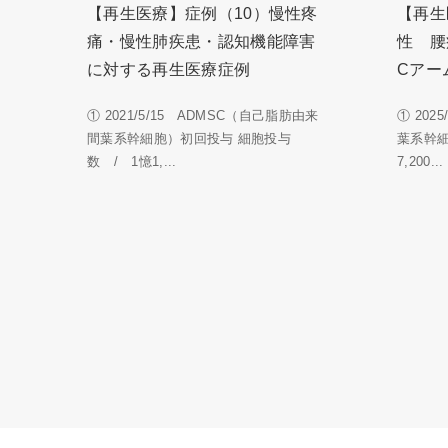
【再生医療】症例（10）慢性疼
【再生
痛・慢性肺疾患・認知機能障害
性 腰
に対する再生医療症例
Cアー
① 2021/5/15 ADMSC（自己脂肪由来
① 202
間葉系幹細胞）初回投与 細胞投与
葉系幹
数 / 1憶1,...
7,200...