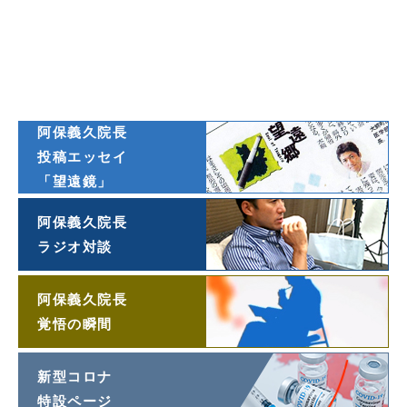
著書一覧
ダイヤモンド
オンライン連載
阿保義久院長
投稿エッセイ
「望遠鏡」
阿保義久院長
ラジオ対談
阿保義久院長
覚悟の瞬間
新型コロナ
特設ページ