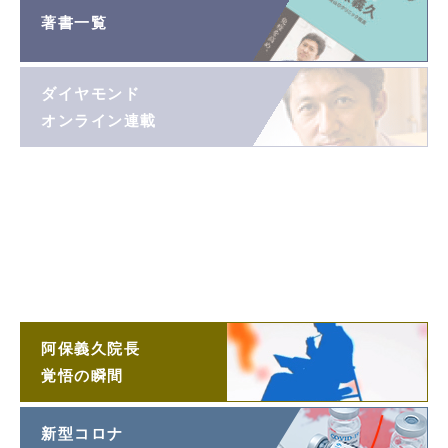
著書一覧
ダイヤモンド
オンライン連載
阿保義久院長
投稿エッセイ
「望遠鏡」
阿保義久院長
ラジオ対談
阿保義久院長
覚悟の瞬間
新型コロナ