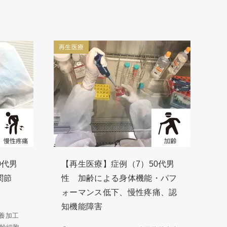
再生医療
0代男
【再生医療】症例（7）50代男
関節
性 加齢による身体機能・パフ
ォーマンス低下、慢性疼痛、認
知機能障害
養加工