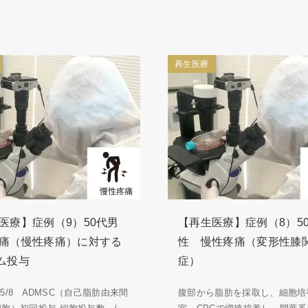
再生医療
医療】症例（9）50代男
【再生医療】症例（8）5
痛（慢性疼痛）に対する
性 慢性疼痛（変形性膝
ム投与
症）
5/5/8 ADMSC（自己脂肪由来間
腹部から脂肪を採取し、細胞培