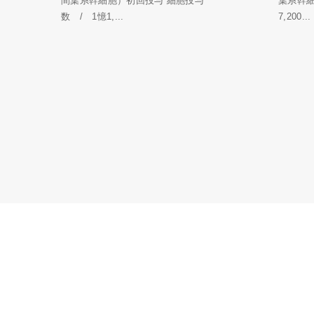
間葉系幹細胞）初回投与 細胞投与
葉系幹
数 / 1憶1,...
7,200...