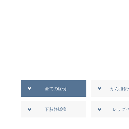
全ての症例
がん遺伝
下肢静脈瘤
レッグ