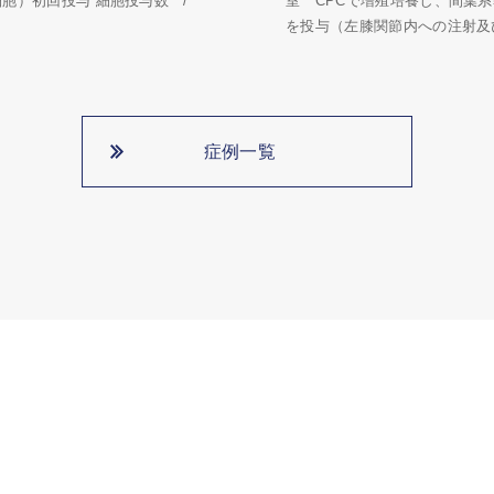
細胞）初回投与 細胞投与数 /
室 CPCで増殖培養し、間葉
を投与（左膝関節内への注射及び
症例一覧