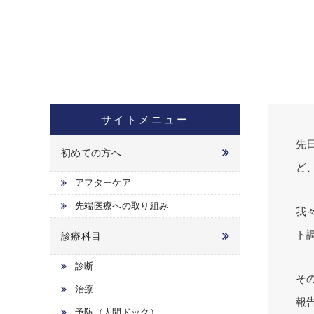
サイトメニュー
先
初めての方へ
ど
アフターケア
先端医療への取り組み
我
ト
診療科目
診断
そ
治療
報
予防（人間ドック）