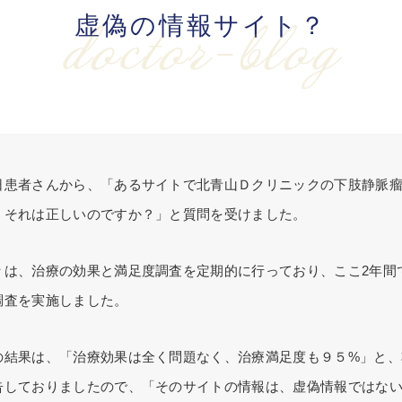
虚偽の情報サイト？
doctor-blog
日患者さんから、「あるサイトで北青山Ｄクリニックの下肢静脈
、それは正しいのですか？」と質問を受けました。
々は、治療の効果と満足度調査を定期的に行っており、ここ2年間
調査を実施しました。
の結果は、「治療効果は全く問題なく、治療満足度も９５%」と、
告しておりましたので、「そのサイトの情報は、虚偽情報ではな