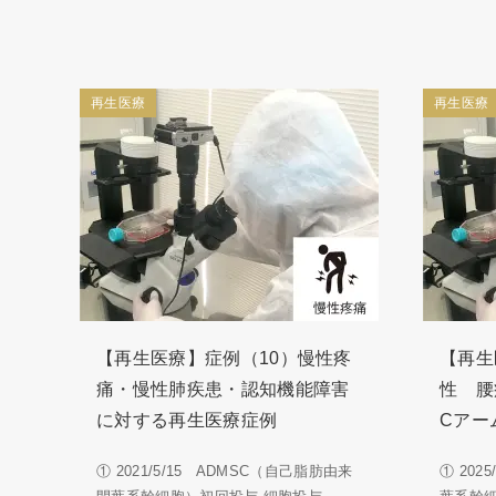
再生医療
再生医療
【再生医療】症例（10）慢性疼
【再生
痛・慢性肺疾患・認知機能障害
性 腰
に対する再生医療症例
Cアー
① 2021/5/15 ADMSC（自己脂肪由来
① 202