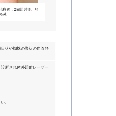
治療後：2回照射後、順
軽減
網目状や蜘蛛の巣状の血管静
と診断され体外照射レーザー
さい。