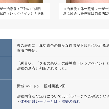
ザー治療前：下肢の「網目
＜治療後＞体外照射レーザー
脈瘤（レッグベイン）と診断
調に経過し静脈瘤は肉眼的に
脚の表面に、赤や青色の細かな血管が不規則に拡がる
脈瘤で来院。
「網目状」「クモの巣状」の静脈瘤（レッグベイン）
治療の適応と判断されました。
機種 マイドン 照射回数 2回
治療内容及び流れについては下記ページをご確認くだ
・
体外照射レーザーとは・治療の流れ