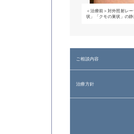
＜治療前＞対外照射レー
状」「クモの巣状」の静
ご相談内容
治療方針