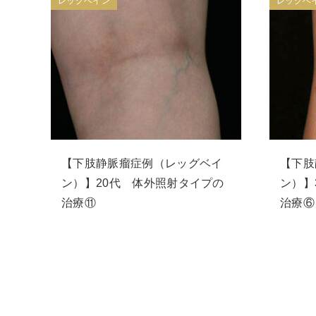
レッグベイン
レッグベ
【下肢静脈瘤症例（レッグベイ
【下肢
ン）】20代 体外照射タイプの
ン）】
治療⑪
治療⑥ 