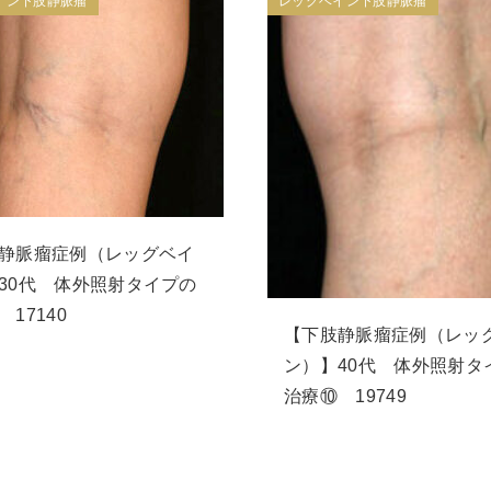
イン下肢静脈瘤
レッグベイン下肢静脈瘤
静脈瘤症例（レッグベイ
30代 体外照射タイプの
17140
【下肢静脈瘤症例（レッ
ン）】40代 体外照射タ
治療⑩ 19749