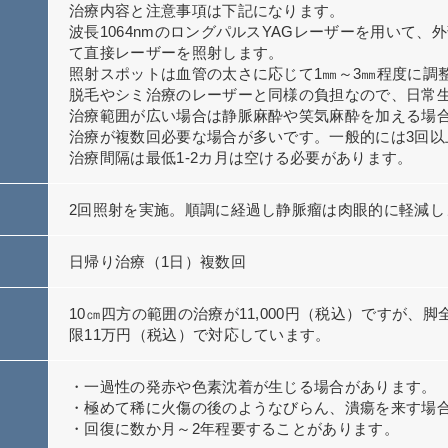
治療内容と注意事項は下記になります。
波長1064nmのロングパルスYAGレーザーを用いて
て直接レーザーを照射します。
照射スポットは血管の太さに応じて1㎜～3㎜程度に調
脱毛やシミ治療のレーザーと同様の負担なので、日常
治療範囲が広い場合は静脈麻酔や笑気麻酔を加える場
治療が複数回必要な場合が多いです。一般的には3回以
治療間隔は最低1-2カ月は空ける必要があります。
2回照射を実施。順調に経過し静脈瘤は肉眼的に軽減し
日帰り治療（1日）複数回
10㎝四方の範囲の治療が11,000円（税込）ですが、
限11万円（税込）で対応しています。
・一過性の発赤や色素沈着が生じる場合があります。
・極めて稀に火傷の後のようなびらん、潰瘍を来す場
・回復に数か月～2年程要することがあります。