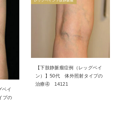
レッグベイン下肢静脈瘤
【下肢静脈瘤症例（レッグベイ
ン）】50代 体外照射タイプの
治療④ 14121
グベイ
イプの