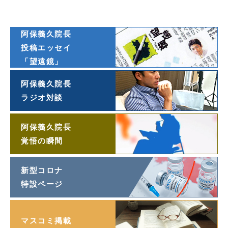
オンライン連載
阿保義久院長
投稿エッセイ
「望遠鏡」
阿保義久院長
ラジオ対談
阿保義久院長
覚悟の瞬間
新型コロナ
特設ページ
マスコミ掲載