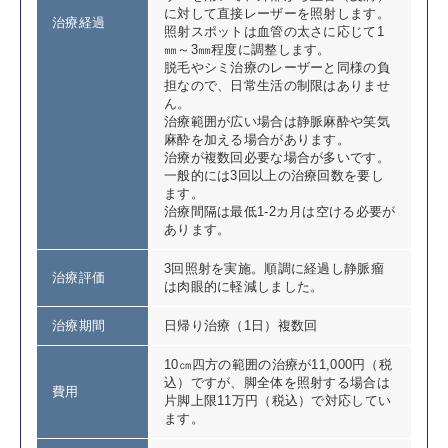
に対して直接レーザーを照射します。
治療経過
照射スポットは血管の太さに応じて1
㎜～3㎜程度に調整します。
脱毛やシミ治療のレーザーと同様の負
担なので、日常生活の制限はありませ
ん。
治療範囲が広い場合は静脈麻酔や笑気
麻酔を加える場合があります。
治療が複数回必要な場合が多いです。
一般的には3回以上の治療回数を要し
ます。
治療間隔は最低1-2カ月は空ける必要が
あります。
3回照射を実施。順調に経過し静脈瘤
治療評価
は肉眼的に軽減しました。
治療期間
日帰り治療（1日）複数回
10㎝四方の範囲の治療が11,000円（税
込）ですが、脚全体を照射する場合は
費用
片脚上限11万円（税込）で対応してい
ます。