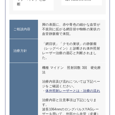
断
脚の表面に、赤や青色の細かな血管が
ご相談内容
不規則に拡がる網目状や蜘蛛の巣状の
血管静脈瘤で来院。
「網目状」「クモの巣状」の静脈瘤
（レッグベイン）と診断され体外照射
治療方針
レーザー治療の適応と判断されまし
た。
機種 マイドン 照射回数 3回 硬化療
法
治療内容及び流れについては下記ペー
ジをご確認ください。
・
体外照射レーザーとは・治療の流れ
治療内容と注意事項は下記になりま
す。
波長1064nmのロングパルスYAGレー
ザーを用いて、外部から血管（皮膚）