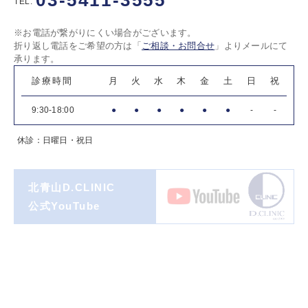
03-5411-3555
TEL:
※お電話が繋がりにくい場合がございます。
折り返し電話をご希望の方は「
ご相談・お問合せ
」よりメールにて
承ります。
診療時間
月
火
水
木
金
土
日
祝
9:30-18:00
●
●
●
●
●
●
-
-
休診：日曜日・祝日
北青山D.CLINIC
公式YouTube
著書一覧
ダイヤモンド