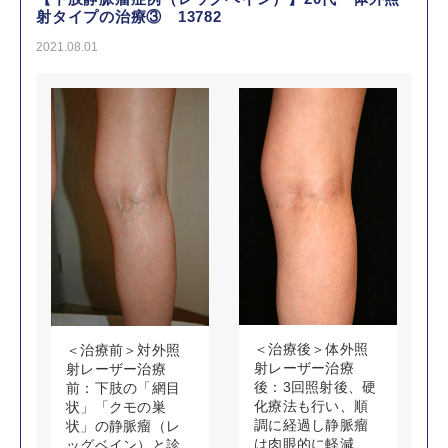
射タイプの治療③ 13782
2021.08.01
＜治療後＞体外照
＜治療前＞対外照
射レーザー治療
射レーザー治療
後：3回照射後、硬
前：下肢の「網目
化療法も行い、順
状」「クモの巣
調に経過し静脈瘤
状」の静脈瘤（レ
は肉眼的に軽減
ッグベイン）と診