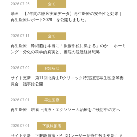
2026.07.25
全て
動画｜【7年間の臨床実績データ】再生医療の安全性と効果｜
再生医療レポート2026 を公開しました。
2026.07.11
全て
再生医療｜幹細胞は本当に「損傷部位に集まる」のか──ホーミ
ング・分化の科学的真実と、当院の送達経路戦略
2026.07.02
お知らせ
サイト更新｜第11回北青山Dクリニック特定認定再生医療等委
員会 議事録公開
2026.07.01
再生医療
再生医療｜培養上清液・エクソソーム治療をご検討中の方へ
2026.07.01
下肢静脈瘤
サイト更新｜下肢静脈瘤・PLDDレーザー治療件数を更新しま