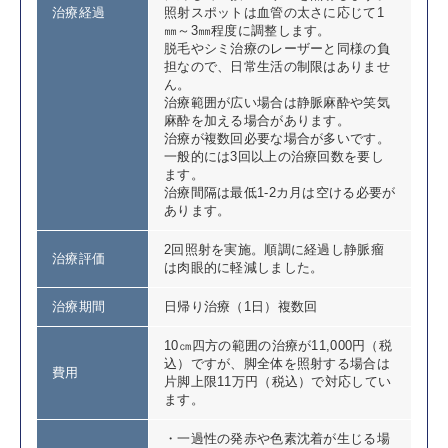
治療経過
照射スポットは血管の太さに応じて1
㎜～3㎜程度に調整します。
脱毛やシミ治療のレーザーと同様の負
担なので、日常生活の制限はありませ
ん。
治療範囲が広い場合は静脈麻酔や笑気
麻酔を加える場合があります。
治療が複数回必要な場合が多いです。
一般的には3回以上の治療回数を要し
ます。
治療間隔は最低1-2カ月は空ける必要が
あります。
2回照射を実施。順調に経過し静脈瘤
治療評価
は肉眼的に軽減しました。
治療期間
日帰り治療（1日）複数回
10㎝四方の範囲の治療が11,000円（税
込）ですが、脚全体を照射する場合は
費用
片脚上限11万円（税込）で対応してい
ます。
・一過性の発赤や色素沈着が生じる場