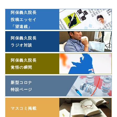
オンライン連載
阿保義久院長
投稿エッセイ
「望遠鏡」
阿保義久院長
ラジオ対談
阿保義久院長
覚悟の瞬間
新型コロナ
特設ページ
マスコミ掲載