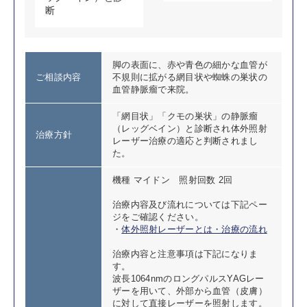
断
脚の表面に、赤や青色の細かな血管が
ご相談内容
不規則に拡がる網目状や蜘蛛の巣状の
血管静脈瘤で来院。
「網目状」「クモの巣状」の静脈瘤
（レッグベイン）と診断され体外照射
治療方針
レーザー治療の適応と判断されまし
た。
機種 マイドン 照射回数 2回
治療内容及び流れについては下記ペー
ジをご確認ください。
・
体外照射レーザーとは・治療の流れ
治療内容と注意事項は下記になりま
す。
波長1064nmのロングパルスYAGレー
ザーを用いて、外部から血管（皮膚）
に対して直接レーザーを照射します。