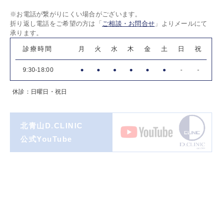
※お電話が繋がりにくい場合がございます。
折り返し電話をご希望の方は「
ご相談・お問合せ
」よりメールにて
承ります。
診療時間
月
火
水
木
金
土
日
祝
9:30-18:00
●
●
●
●
●
●
-
-
休診：日曜日・祝日
北青山D.CLINIC
公式YouTube
著書一覧
ダイヤモンド