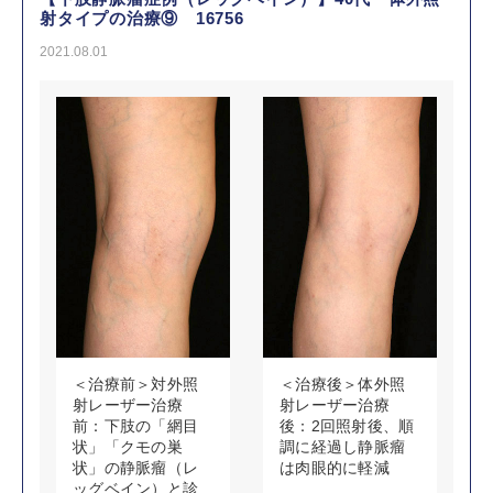
射タイプの治療⑨ 16756
2021.08.01
＜治療前＞対外照
＜治療後＞体外照
射レーザー治療
射レーザー治療
前：下肢の「網目
後：2回照射後、順
状」「クモの巣
調に経過し静脈瘤
状」の静脈瘤（レ
は肉眼的に軽減
ッグベイン）と診